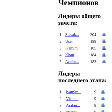
Чемпионов
Лидеры общего
зачета:
1
Slavak...
204
2
User
188
3
IvanSm...
185
4
Khan
184
5
Arafan...
183
Лидеры
последнего этапа:
1
IvanSm...
9
2
Victor...
9
3
Arafan...
8