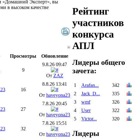
ии «Домашний Эксперт», вы
ыми в высоком качестве
Рейтинг
участников
конкурса
АПЛ
р
Просмотры
Обновление
Лидеры общего
9.8.26 09:47
зачета:
n
9
От
ZAZ
8.8.26 13:41
1
Arafan...
342
a23
16
2
Jack_D...
335
От
haveyona23
3
wmf
326
7.8.26 20:45
a23
27
4
User
322
От
haveyona23
5
Victor...
320
7.8.26 15:51
a23
32
Лидеры
От
haveyona23