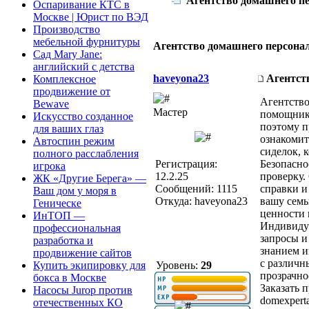
Агентство домашнего п
Оспаривание КТС в
Москве | Юрист по ВЭД
Производство
мебельной фурнитуры
Агентство домашнего персона
Сад Mary Jane:
английский с детства
haveyona23
Агентст
Комплексное
продвижение от
Агентств
Bewave
Мастер
помощнико
Искусство созданное
поэтому п
для ваших глаз
ознакомит
Автоспин режим
сиделок, 
полного расслабления
Регистрация:
Безопасно
игрока
12.2.25
проверку.
ЖК «Другие Берега» —
Сообщений: 1115
справки и
Ваш дом у моря в
Откуда: haveyona23
вашу семь
Геническе
ценности 
ИнТОП —
Индивидуа
профессиональная
запросы и
разработка и
знанием и
продвижение сайтов
с различн
Уровень:
29
Купить экипировку для
прозрачно
бокса в Москве
Заказать 
Насосы Jurop против
domexpert
отечественных КО