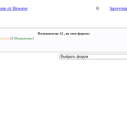
ние от Bewave
0
haveyon
Пользователи: 12 , на этом форуме:
раторы
] [
Модераторы
]