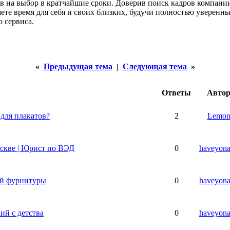
в на выбор в кратчайшие сроки. Доверив поиск кадров компан
ете время для себя и своих близких, будучи полностью уверенн
 сервиса.
«
Предыдущая тема
|
Следующая тема
»
Ответы
Авто
 для плакатов?
2
Lemo
скве | Юрист по ВЭД
0
haveyon
ой фурнитуры
0
haveyon
ий с детства
0
haveyon