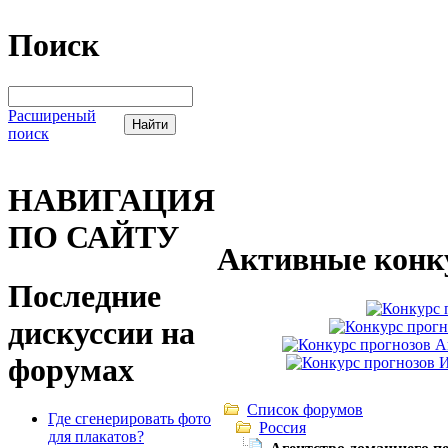
Поиск
Расширеный
поиск
НАВИГАЦИЯ
ПО САЙТУ
Активные конк
Последние
дискуссии на
форумах
Список форумов
Где сгенерировать фото
Россия
для плакатов?