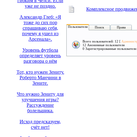
гибким в Челси. Если
уже не поздно.
Комплексное продвиже
Александр Глеб: «Я
тоже до сих пор
Пользователи
Поиск
Права
спрашиваю себя,
почему я ушел из
Арсенала».
Всего пользователей: 12 [
Админист
12 Анонимные пользователи
0 Зарегистрированные пользователи
Уровень футбола
определяет уровень
разговора о нём
Тот, кто нужен Зениту.
Роберто Манчини в
Зените.
Что нужно Зениту для
улучшения игры?
Рассуждение
болельщика.
Исход предсказуем,
счёт нет!