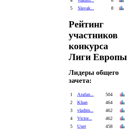
4
vladim...
8
5
Slavak...
8
Рейтинг
участников
конкурса
Лиги Европы
Лидеры общего
зачета:
1
Arafan...
504
2
Khan
464
3
vladim...
462
4
Victor...
462
5
User
458