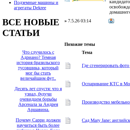
кандидато
Подземные машины и
освобожда
агрегаты Dekree
домашнего
ВСЕ НОВЫЕ
»
7.5.26 03:14
СТАТЬИ
Похожие темы
Что случилось с
Тема
Адриано? Темная
история бразильского
Где сгенерировать фото
тусовщика, который
мог бы стать
величайшим фут..
Оспаривание КТС в Мо
Десять лет спустя: что я
узнал, будучи
очевидцем борьбы
Производство мебельн
Арсенала за Андрея
Аршавина.
Почему Сарри должен
Сад Mary Jane: английск
научиться быть более