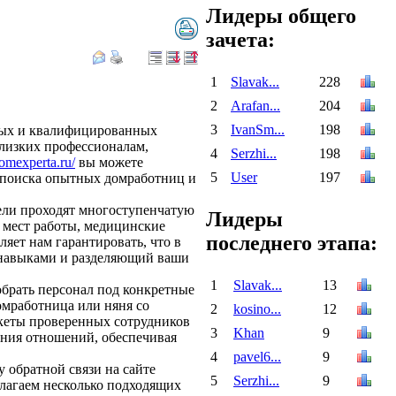
Лидеры общего
зачета:
1
Slavak...
228
2
Arafan...
204
3
IvanSm...
198
ных и квалифицированных
близких профессионалам,
4
Serzhi...
198
domexperta.ru/
вы можете
5
User
197
о поиска опытных домработниц и
тели проходят многоступенчатую
Лидеры
 мест работы, медицинские
последнего этапа:
яет нам гарантировать, что в
 навыками и разделяющий ваши
1
Slavak...
13
брать персонал под конкретные
омработница или няня со
2
kosino...
12
нкеты проверенных сотрудников
3
Khan
9
ения отношений, обеспечивая
4
pavel6...
9
 обратной связи на сайте
5
Serzhi...
9
длагаем несколько подходящих