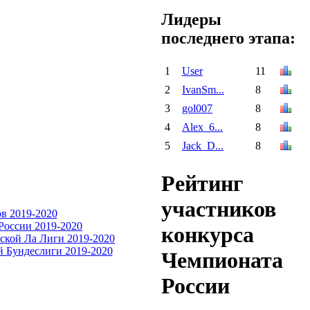
Лидеры
последнего этапа:
1
User
11
2
IvanSm...
8
3
gol007
8
4
Alex_6...
8
5
Jack_D...
8
Рейтинг
участников
конкурса
Чемпионата
России