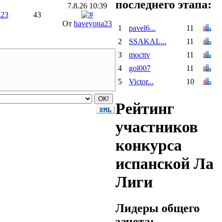
последнего этапа:
7.8.26 10:39
a23
43
От
haveyona23
1
pavel6...
11
2
SSAKAL...
11
3
mocttv
11
4
gol007
11
5
Victor...
10
Рейтинг
участников
конкурса
испанской Ла
Лиги
Лидеры общего
зачета: