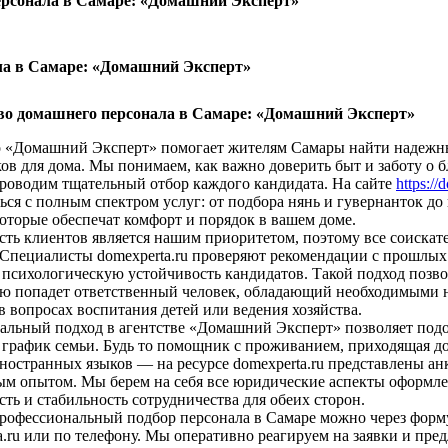
ерсонала в Самаре: «Домашний Эксперт»
ла в Самаре: «Домашний Эксперт»
во домашнего персонала в Самаре: «Домашний Эксперт»
о «Домашний Эксперт» помогает жителям Самары найти надеж
в для дома. Мы понимаем, как важно доверить быт и заботу о 
роводим тщательный отбор каждого кандидата. На сайте
https://
ься с полным спектром услуг: от подбора нянь и гувернанток д
которые обеспечат комфорт и порядок в вашем доме.
сть клиентов является нашим приоритетом, поэтому все соиска
 Специалисты domexperta.ru проверяют рекомендации с прошлых
 психологическую устойчивость кандидатов. Такой подход позвол
ю попадет ответственный человек, обладающий необходимыми
в вопросах воспитания детей или ведения хозяйства.
льный подход в агентстве «Домашний Эксперт» позволяет подо
 график семьи. Будь то помощник с проживанием, приходящая д
ностранных языков — на ресурсе domexperta.ru представлены а
ым опытом. Мы берем на себя все юридические аспекты оформл
сть и стабильность сотрудничества для обеих сторон.
профессиональный подбор персонала в Самаре можно через форму
a.ru или по телефону. Мы оперативно реагируем на заявки и пре