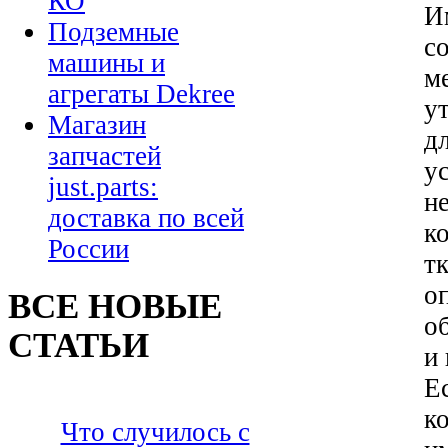
КО
И
Подземные
с
машины и
м
агрегаты Dekree
у
Магазин
д
запчастей
у
just.parts:
н
доставка по всей
к
России
т
о
ВСЕ НОВЫЕ
о
СТАТЬИ
и
Е
к
Что случилось с