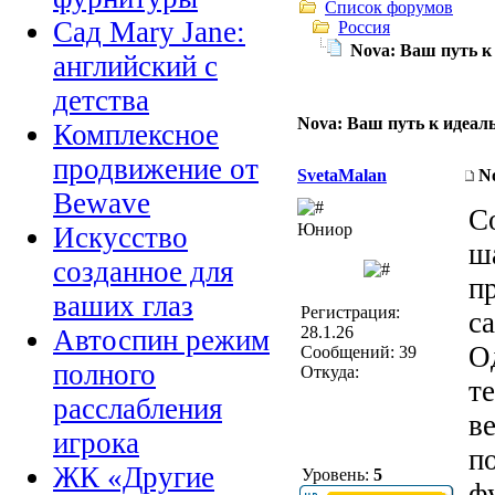
Список форумов
Сад Mary Jane:
Россия
Nova: Ваш путь к
английский с
детства
Nova: Ваш путь к идеал
Комплексное
продвижение от
SvetaMalan
N
Bewave
С
Юниор
Искусство
ш
созданное для
п
ваших глаз
Регистрация:
с
28.1.26
Автоспин режим
О
Сообщений: 39
полного
Откуда:
т
расслабления
в
игрока
п
ЖК «Другие
Уровень:
5
ф