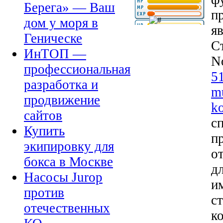
Берега» — Ваш
п
дом у моря в
яв
Геническе
С
ИнТОП —
N
профессиональная
51
разработка и
mu
продвижение
k
сайтов
с
Купить
п
экипировку для
о
бокса в Москве
дл
Насосы Jurop
и
против
с
отечественных
к