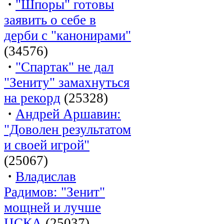
·
"Шпоры" готовы
заявить о себе в
дерби с "канонирами"
(34576)
·
"Спартак" не дал
"Зениту" замахнуться
на рекорд
(25328)
·
Андрей Аршавин:
"Доволен результатом
и своей игрой"
(25067)
·
Владислав
Радимов: "Зенит"
мощней и лучше
ЦСКА
(25037)