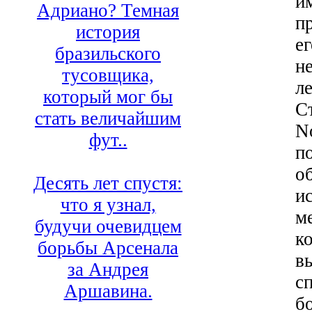
и
Адриано? Темная
п
история
е
бразильского
н
тусовщика,
л
который мог бы
С
стать величайшим
N
фут..
п
о
Десять лет спустя:
и
что я узнал,
м
будучи очевидцем
к
борьбы Арсенала
в
за Андрея
с
Аршавина.
б