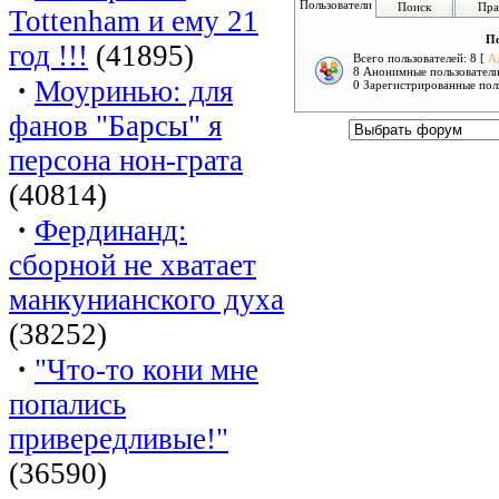
Пользователи
Поиск
Пра
Tottenham и ему 21
По
год !!!
(41895)
Всего пользователей: 8 [
А
8 Анонимные пользовател
·
Моуринью: для
0 Зарегистрированные пол
фанов "Барсы" я
персона нон-грата
(40814)
·
Фердинанд:
сборной не хватает
манкунианского духа
(38252)
·
"Что-то кони мне
попались
привередливые!"
(36590)