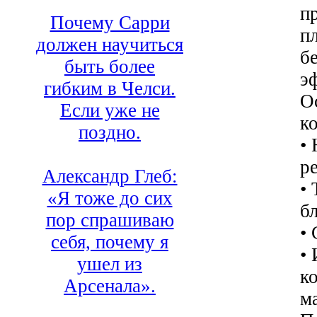
п
Почему Сарри
п
должен научиться
б
быть более
э
гибким в Челси.
О
Если уже не
к
поздно.
•
р
Александр Глеб:
•
«Я тоже до сих
б
пор спрашиваю
•
себя, почему я
•
ушел из
к
Арсенала».
м