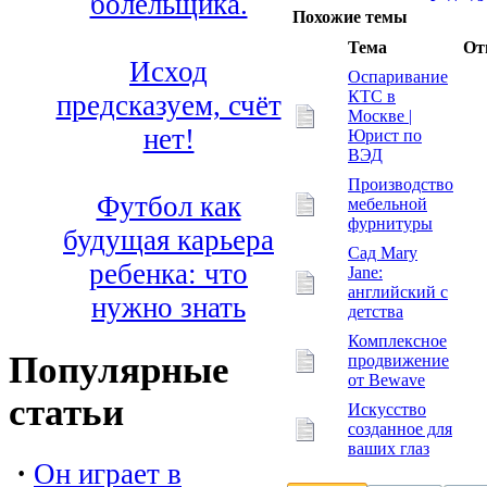
болельщика.
Похожие темы
Тема
От
Исход
Оспаривание
КТС в
предсказуем, счёт
Москве |
нет!
Юрист по
ВЭД
Производство
Футбол как
мебельной
фурнитуры
будущая карьера
Сад Mary
ребенка: что
Jane:
английский с
нужно знать
детства
Комплексное
Популярные
продвижение
от Bewave
статьи
Искусство
созданное для
ваших глаз
·
Он играет в