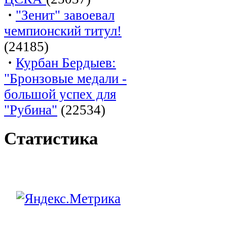
·
"Зенит" завоевал
чемпионский титул!
(24185)
·
Курбан Бердыев:
"Бронзовые медали -
большой успех для
"Рубина"
(22534)
Статистика