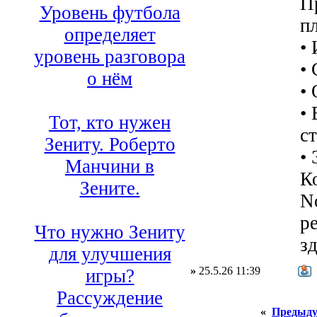
П
Уровень футбола
п
определяет
•
уровень разговора
•
о нём
•
•
Тот, кто нужен
с
Зениту. Роберто
• 
Манчини в
К
Зените.
N
р
Что нужно Зениту
з
для улучшения
»
25.5.26 11:39
игры?
Рассуждение
«
Предыду