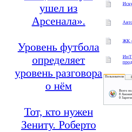
Иску
ушел из
Арсенала».
Авто
ЖК «
Уровень футбола
определяет
ИнТ
прод
уровень разговора
Пользователи
о нём
Всего по
8 Аноним
0 Зареги
Тот, кто нужен
Зениту. Роберто