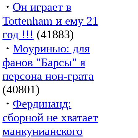
·
Он играет в
Tottenham и ему 21
год !!!
(41883)
·
Моуринью: для
фанов "Барсы" я
персона нон-грата
(40801)
·
Фердинанд:
сборной не хватает
манкунианского