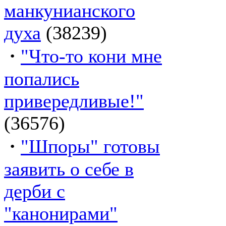
манкунианского
духа
(38239)
·
"Что-то кони мне
попались
привередливые!"
(36576)
·
"Шпоры" готовы
заявить о себе в
дерби с
"канонирами"