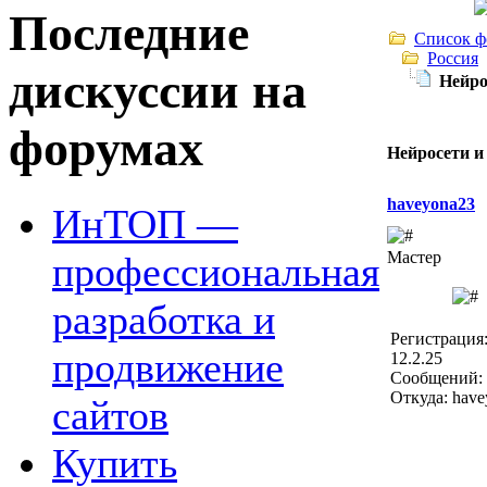
Последние
Список ф
Россия
дискуссии на
Нейро
форумах
Нейросети и
haveyona23
ИнТОП —
Мастер
профессиональная
разработка и
Регистрация
продвижение
12.2.25
Сообщений: 
Откуда: hav
сайтов
Купить