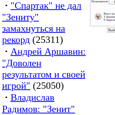
·
Пользователи
"Спартак" не дал
"Зениту"
Всего по
3 Аноним
0 Зареги
замахнуться на
рекорд
(25311)
·
Андрей Аршавин:
"Доволен
результатом и своей
игрой"
(25050)
·
Владислав
Радимов: "Зенит"