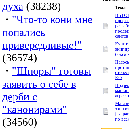
духа
(38238)
Тема
·
ИнТО
"Что-то кони мне
профес
разраб
попались
продв
сайтов
привередливые!"
Купит
экипир
(36574)
бокса 
Насосы
·
"Шпоры" готовы
проти
отечес
КО
заявить о себе в
Подзе
машин
дерби с
агрега
Магаз
"канонирами"
запчас
just.pa
(34560)
по все