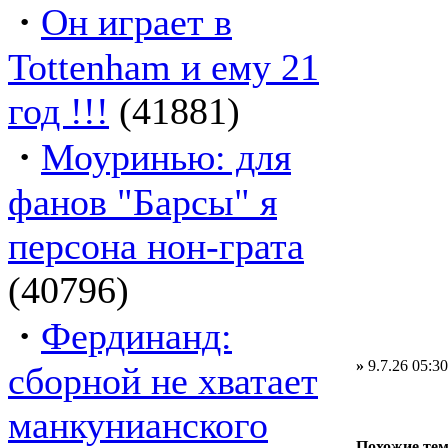
·
Он играет в
Tottenham и ему 21
год !!!
(41881)
·
Моуринью: для
фанов "Барсы" я
персона нон-грата
(40796)
·
Фердинанд:
»
9.7.26 05:30
сборной не хватает
манкунианского
Похожие те