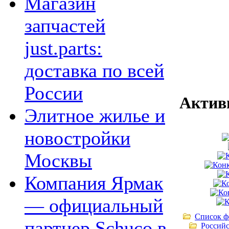
Магазин
запчастей
just.parts:
доставка по всей
России
Актив
Элитное жилье и
новостройки
Москвы
Компания Ярмак
— официальный
Список ф
партнер Schuco в
Российс