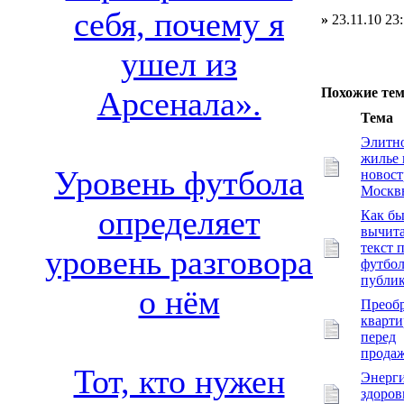
себя, почему я
»
23.11.10 23
ушел из
Похожие те
Арсенала».
Тема
Элитн
жилье 
Уровень футбола
новос
Москв
определяет
Как бы
вычита
текст 
уровень разговора
футбол
публи
о нём
Преоб
кварт
перед
прода
Тот, кто нужен
Энерги
здоров