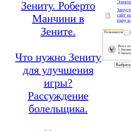
Электр
Зениту. Роберто
Запуст
Манчини в
сайт н
пару к
Зените.
Пользователи
Всего по
1 Аноним
Что нужно Зениту
0 Зареги
для улучшения
игры?
Рассуждение
болельщика.