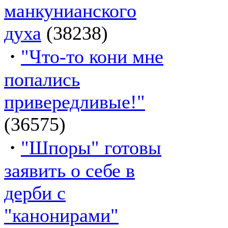
манкунианского
духа
(38238)
·
"Что-то кони мне
попались
привередливые!"
(36575)
·
"Шпоры" готовы
заявить о себе в
дерби с
"канонирами"