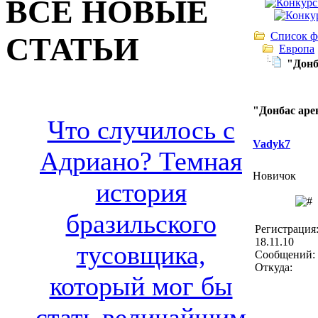
ВСЕ НОВЫЕ
Список ф
СТАТЬИ
Европа
"Донб
"Донбас аре
Что случилось с
Vadyk7
Адриано? Темная
Новичок
история
бразильского
Регистрация
18.11.10
тусовщика,
Сообщений: 
Откуда:
который мог бы
стать величайшим