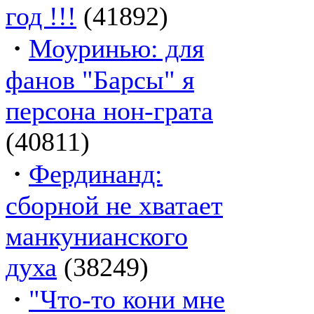
год !!!
(41892)
·
Моуринью: для
фанов "Барсы" я
персона нон-грата
(40811)
·
Фердинанд:
сборной не хватает
манкунианского
духа
(38249)
·
"Что-то кони мне