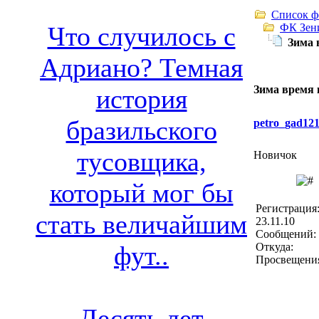
Список ф
ФК Зен
Что случилось с
Зима 
Адриано? Темная
Зима время 
история
бразильского
petro_gad12
тусовщика,
Новичок
который мог бы
Регистрация
стать величайшим
23.11.10
Сообщений: 
Откуда:
фут..
Просвещени
Десять лет