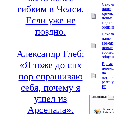
Секс ч
гибким в Челси.
наше
время:
Если уже не
новые
гориз
общен
поздно.
Секс ч
наше
время:
новые
Александр Глеб:
гориз
общен
«Я тоже до сих
Время
перехо
на
пор спрашиваю
летню
резину
себя, почему я
РБ
ушел из
Пользователи
Арсенала».
Всего по
1 Аноним