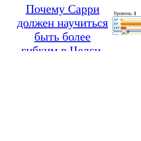
Почему Сарри
Уровень:
1
должен научиться
быть более
гибким в Челси.
Если уже не
поздно.
»
16.3.10 18:
Александр Глеб:
murmanski
«Я тоже до сих
Новичок
пор спрашиваю