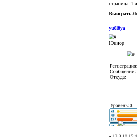
страница 1 
Выиграть Ли
yu8l8ya
Юниор
Регистрация:
Сообщений: 
Откуда:
Уровень:
3
»
13.3.10 15: