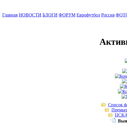
Главная
НОВОСТИ
БЛОГИ
ФОРУМ
Еврофутбол
Россия
ФОТ
Актив
Список ф
Премье
ЦСК
Выи