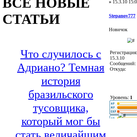
ВСЕ НОВЫЕ
»
15.3.10 15:
СТАТЬИ
Stepanov777
Новичок
Что случилось с
Регистрация
15.3.10
Сообщений: 
Адриано? Темная
Откуда:
история
бразильского
Уровень:
1
тусовщика,
который мог бы
стать величайшим