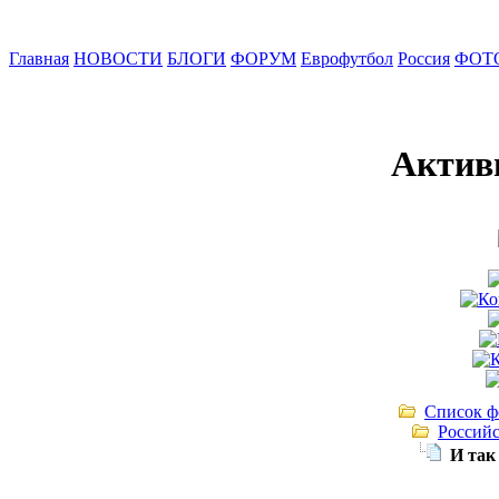
Главная
НОВОСТИ
БЛОГИ
ФОРУМ
Еврофутбол
Россия
ФОТ
Актив
Список ф
Российс
И так