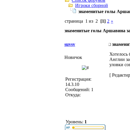
Список форумов
Игроки сборной
знаменитые голы Аршави
страница 1 из 2
[1]
2
»
знаменитые голы Аршавина за
suvsv
знамени
Хотелось 
Новичок
Англии за
уловки со
[ Редактир
Регистрация:
14.3.10
Сообщений: 1
Откуда:
Уровень:
1