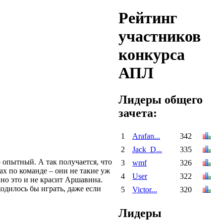
Рейтинг
участников
конкурса
АПЛ
Лидеры общего
зачета:
1
Arafan...
342
2
Jack_D...
335
 опытный. А так получается, что
3
wmf
326
рах по команде – они не такие уж
4
User
322
но это и не красит Аршавина.
одилось бы играть, даже если
5
Victor...
320
Лидеры