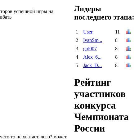
Лидеры
екторов успешной игры на
последнего этапа:
ибать
1
User
11
2
IvanSm...
8
3
gol007
8
4
Alex_6...
8
5
Jack_D...
8
Рейтинг
участников
конкурса
Чемпионата
России
чего то не хватает, чего? может