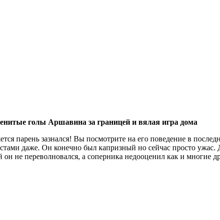
менитые голы Аршавина за границей и вялая игра дома
ется парень зазнался! Вы посмотрите на его поведение в послед
стами даже. Он конечно был капризный но сейчас просто ужас. Д
 он не переволновался, а соперника недооценил как и многие д