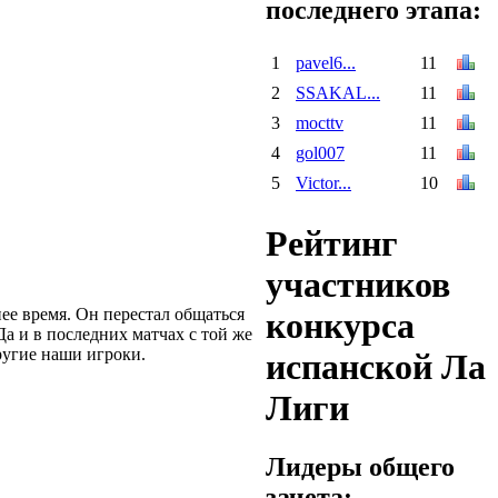
последнего этапа:
1
pavel6...
11
2
SSAKAL...
11
3
mocttv
11
4
gol007
11
5
Victor...
10
Рейтинг
участников
нее время. Он перестал общаться
конкурса
а и в последних матчах с той же
ругие наши игроки.
испанской Ла
Лиги
Лидеры общего
зачета: