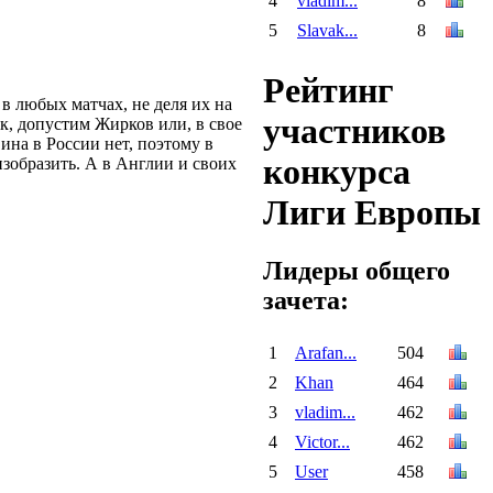
4
vladim...
8
5
Slavak...
8
Рейтинг
в любых матчах, не деля их на
участников
к, допустим Жирков или, в свое
ина в России нет, поэтому в
конкурса
 изобразить. А в Англии и своих
Лиги Европы
Лидеры общего
зачета:
1
Arafan...
504
2
Khan
464
3
vladim...
462
4
Victor...
462
5
User
458