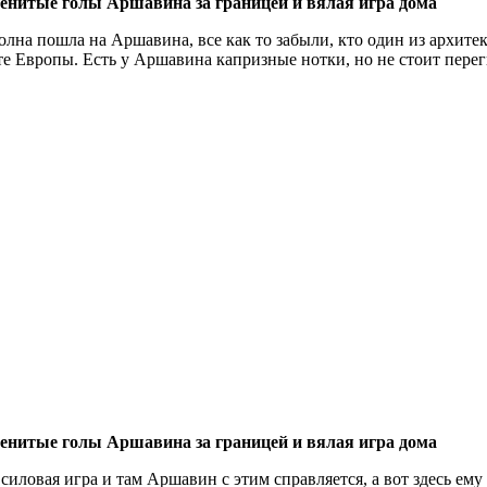
менитые голы Аршавина за границей и вялая игра дома
волна пошла на Аршавина, все как то забыли, кто один из архит
е Eвропы. Есть у Аршавина капризные нотки, но не стоит перег
менитые голы Аршавина за границей и вялая игра дома
силовая игра и там Аршавин с этим справляется, а вот здесь ему 