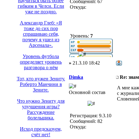
научиться быть более
Сообщений: 67
гибким в Челси. Если
Откуда:
уже не поздно.
Александр Глеб: «Я
тоже до сих пор
спрашиваю себя,
Уровень:
7
почему я ушел из
Арсенала».
Уровень футбола
определяет уровень
»
21.3.10 18:42
разговора о нём
Dimka
Re: зна
Тот, кто нужен Зениту.
Роберто Манчини в
А мне каж
Зените.
Основной состав
с журнали
Словенией
Что нужно Зениту для
улучшения игры?
Рассуждение
Регистрация: 9.3.10
болельщика.
Сообщений: 82
Откуда:
Исход предсказуем,
счёт нет!