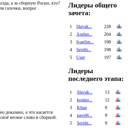
зда, а за сборную Росии, кто?
Лидеры общего
ля галочки, вопрос
зачета:
1
Slavak...
228
2
Arafan...
204
3
IvanSm...
198
4
Serzhi...
198
5
User
197
Лидеры
последнего этапа:
1
Slavak...
13
2
kosino...
12
3
Khan
9
о доказано, а что касается
4
pavel6...
9
 своё веское слово в сборной.
5
Serzhi...
9