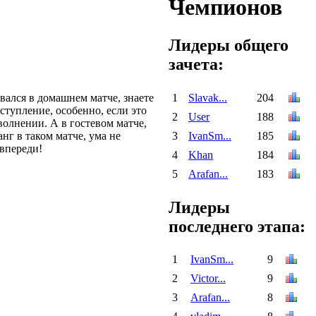
Чемпионов
Лидеры общего
зачета:
1
Slavak...
204
вался в домашнем матче, знаете
ступление, особенно, если это
2
User
188
волнении. А в гостевом матче,
3
IvanSm...
185
нг в таком матче, ума не
 впереди!
4
Khan
184
5
Arafan...
183
Лидеры
последнего этапа:
1
IvanSm...
9
2
Victor...
9
3
Arafan...
8