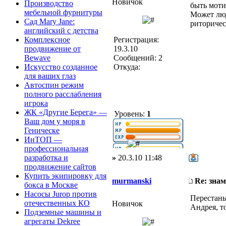
Новичок
Производство
быть моти
мебельной фурнитуры
Может люд
Сад Mary Jane:
риторичес
английский с детства
Регистрация:
Комплексное
19.3.10
продвижение от
Сообщений: 2
Bewave
Откуда:
Искусство созданное
для ваших глаз
Автоспин режим
полного расслабления
игрока
ЖК «Другие Берега» —
Уровень:
1
Ваш дом у моря в
Геническе
ИнТОП —
профессиональная
»
20.3.10 11:48
разработка и
продвижение сайтов
Купить экипировку для
murmanski
Re: зна
бокса в Москве
Насосы Jurop против
Перестань
отечественных КО
Новичок
Андрея, то
Подземные машины и
агрегаты Dekree