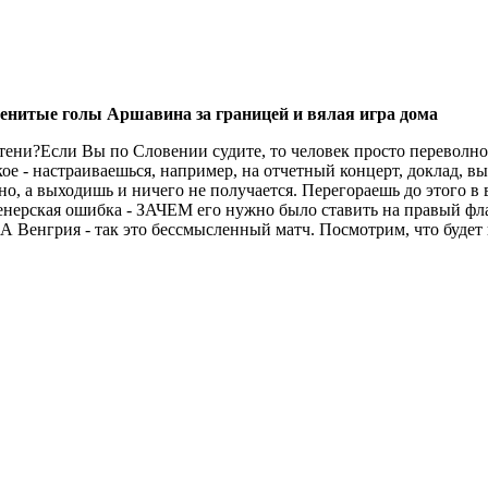
менитые голы Аршавина за границей и вялая игра дома
тени?Если Вы по Словении судите, то человек просто переволно
кое - настраиваешься, например, на отчетный концерт, доклад, вы
но, а выходишь и ничего не получается. Перегораешь до этого в 
ренерская ошибка - ЗАЧЕМ его нужно было ставить на правый фла
.А Венгрия - так это бессмысленный матч. Посмотрим, что будет