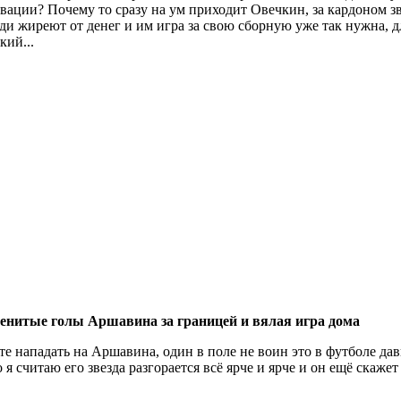
вации? Почему то сразу на ум приходит Овечкин, за кардоном зве
и жиреют от денег и им игра за свою сборную уже так нужна, д
кий...
менитые голы Аршавина за границей и вялая игра дома
те нападать на Аршавина, один в поле не воин это в футболе давн
 я считаю его звезда разгорается всё ярче и ярче и он ещё скажет