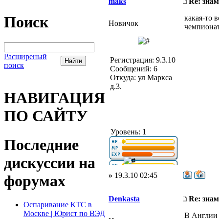
maks
Re: зна
Поиск
какая-то 
Новичок
чемпионат
Расширеный
Регистрация: 9.3.10
поиск
Сообщений: 6
Откуда: ул Маркса
д.3.
НАВИГАЦИЯ
ПО САЙТУ
Уровень:
1
Последние
дискуссии на
»
19.3.10 02:45
форумах
Denkasta
Re: зна
Оспаривание КТС в
Москве | Юрист по ВЭД
В Англии 