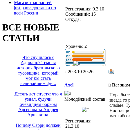
Магазин запчастей
just.parts: доставка по
Регистрация: 9.3.10
всей России
Сообщений: 15
Откуда:
ВСЕ НОВЫЕ
СТАТЬИ
Уровень:
2
Что случилось с
Адриано? Темная
история бразильского
»
20.3.10 20:26
тусовщика, который
мог бы стать
величайшим фут..
Axel
Re: зна
Десять лет спустя: что я
Пора бы э
Молодёжный состав
узнал, будучи
звезда то
очевидцем борьбы
слабые. Т
Арсенала за Андрея
Настоящий
Аршавина.
матч абсо
Регистрация:
Почему Сарри должен
21.3.10