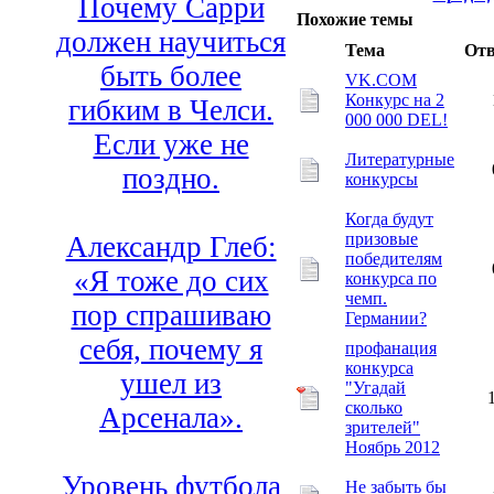
Почему Сарри
Похожие темы
должен научиться
Тема
От
быть более
VK.COM
Конкурс на 2
гибким в Челси.
000 000 DEL!
Если уже не
Литературные
поздно.
конкурсы
Когда будут
призовые
Александр Глеб:
победителям
«Я тоже до сих
конкурса по
чемп.
пор спрашиваю
Германии?
себя, почему я
профанация
конкурса
ушел из
"Угадай
сколько
Арсенала».
зрителей"
Ноябрь 2012
Уровень футбола
Не забыть бы