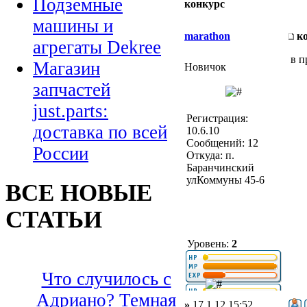
Подземные
конкурс
машины и
marathon
к
агрегаты Dekree
в п
Магазин
Новичок
запчастей
just.parts:
Регистрация:
доставка по всей
10.6.10
Сообщений: 12
России
Откуда: п.
Баранчинский
улКоммуны 45-6
ВСЕ НОВЫЕ
СТАТЬИ
Уровень:
2
Что случилось с
Адриано? Темная
»
17.1.12 15:52