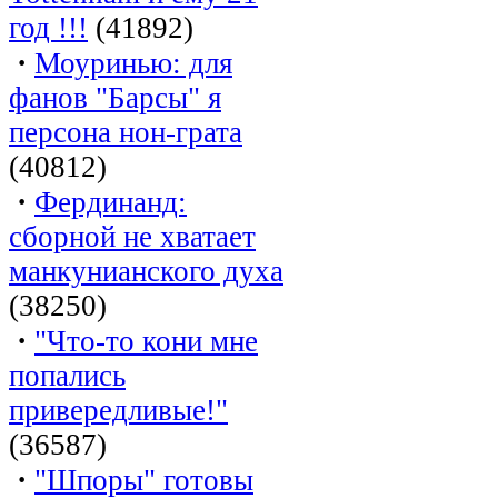
год !!!
(41892)
·
Моуринью: для
фанов "Барсы" я
персона нон-грата
(40812)
·
Фердинанд:
сборной не хватает
манкунианского духа
(38250)
·
"Что-то кони мне
попались
привередливые!"
(36587)
·
"Шпоры" готовы