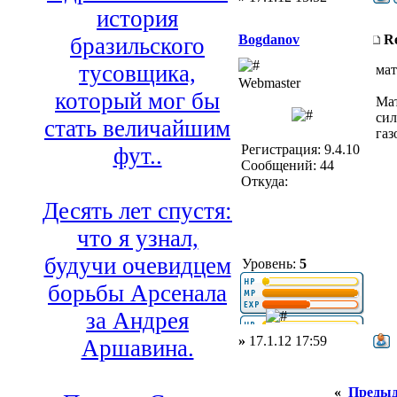
история
Bogdanov
R
бразильского
тусовщика,
мат
Webmaster
который мог бы
Мат
сил
стать величайшим
газ
Регистрация: 9.4.10
фут..
Сообщений: 44
Откуда:
Десять лет спустя:
что я узнал,
будучи очевидцем
Уровень:
5
борьбы Арсенала
за Андрея
»
17.1.12 17:59
Аршавина.
«
Предыд