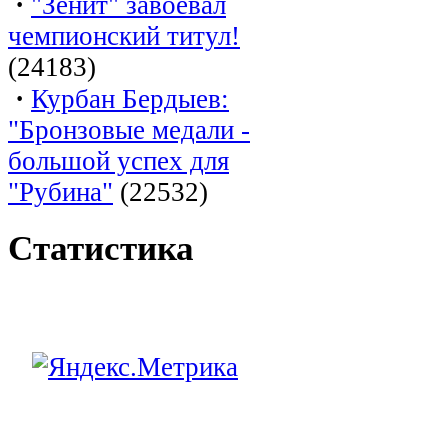
·
"Зенит" завоевал
чемпионский титул!
(24183)
·
Курбан Бердыев:
"Бронзовые медали -
большой успех для
"Рубина"
(22532)
Статистика