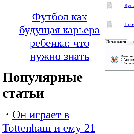
Купи
Футбол как
Пром
будущая карьера
ребенка: что
Пользователи
нужно знать
Всего по
9 Аноним
0 Зареги
Популярные
статьи
·
Он играет в
Tottenham и ему 21