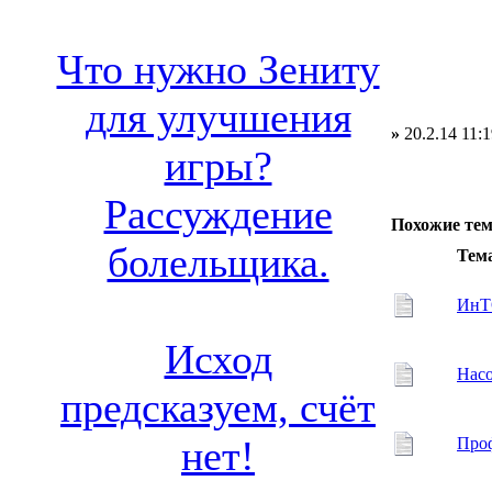
Что нужно Зениту
для улучшения
»
20.2.14 11:1
игры?
Рассуждение
Похожие те
болельщика.
Тем
ИнТО
Исход
Насо
предсказуем, счёт
нет!
Проф