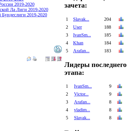
зачета:
1
Slavak...
204
2
User
188
3
IvanSm...
185
4
Khan
184
5
Arafan...
183
Лидеры последнего
этапа:
1
IvanSm...
9
2
Victor...
9
3
Arafan...
8
4
vladim...
8
5
Slavak...
8