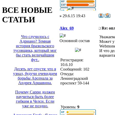
ВСЕ НОВЫЕ
»
29.6.15 19:43
СТАТЬИ
Alex_69
Re: оп
Что случилось с
Уважаем
Основной состав
Адриано? Темная
Может у 
история бразильского
Webmon
тусовщика, который мог
И что де
бы стать величайшим
вариант
фут..
Регистрация:
10.6.10
Десять лет спустя: что я
Сообщений: 102
узнал, будучи очевидцем
Откуда:
борьбы Арсенала за
Ленинградский
Андрея Аршавина.
проспект 59-144
Почему Сарри должен
научиться быть более
гибким в Челси. Если
уже не поздно.
Уровень:
9