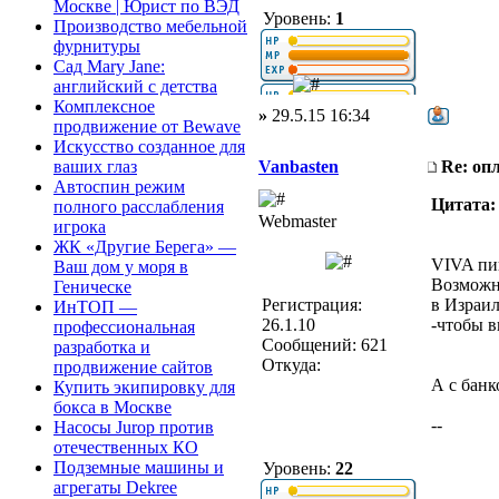
Москве | Юрист по ВЭД
Уровень:
1
Производство мебельной
фурнитуры
Сад Mary Jane:
английский с детства
Комплексное
»
29.5.15 16:34
продвижение от Bewave
Искусство созданное для
Vanbasten
Re: оп
ваших глаз
Автоспин режим
Цитата:
полного расслабления
Webmaster
игрока
ЖК «Другие Берега» —
VIVA пи
Ваш дом у моря в
Возможно
Геническе
Регистрация:
в Израил
ИнТОП —
26.1.10
-чтобы в
профессиональная
Сообщений: 621
разработка и
Откуда:
продвижение сайтов
А с банк
Купить экипировку для
бокса в Москве
--
Насосы Jurop против
отечественных КО
Подземные машины и
Уровень:
22
агрегаты Dekree