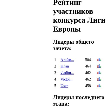
Рейтинг
участников
конкурса Лиги
Европы
Лидеры общего
зачета:
1
Arafan...
504
2
Khan
464
3
vladim...
462
4
Victor...
462
5
User
458
Лидеры последнего
этапа: