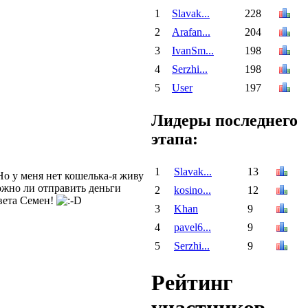
1
Slavak...
228
2
Arafan...
204
3
IvanSm...
198
4
Serzhi...
198
5
User
197
Лидеры последнего
этапа:
1
Slavak...
13
Но у меня нет кошелька-я живу
ожно ли отправить деньги
2
kosino...
12
вета Семен!
3
Khan
9
4
pavel6...
9
5
Serzhi...
9
Рейтинг