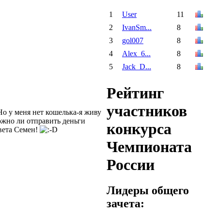
1
User
11
2
IvanSm...
8
3
gol007
8
4
Alex_6...
8
5
Jack_D...
8
Рейтинг
участников
Но у меня нет кошелька-я живу
ожно ли отправить деньги
конкурса
вета Семен!
Чемпионата
России
Лидеры общего
зачета: