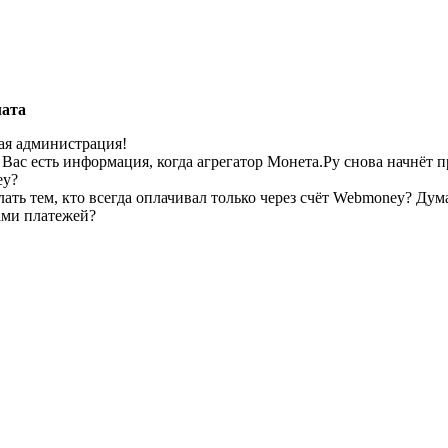
лата
ая администрация!
Вас есть информация, когда агрегатор Монета.Ру снова начнёт 
ey?
лать тем, кто всегда оплачивал только через счёт Webmoney? Ду
ами платежей?