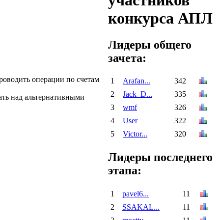
участников
конкурса АПЛ
Лидеры общего
зачета:
проводить операции по счетам
1
Arafan...
342
2
Jack_D...
335
мать над альтернативными
3
wmf
326
4
User
322
5
Victor...
320
Лидеры последнего
этапа:
1
pavel6...
11
2
SSAKAL...
11