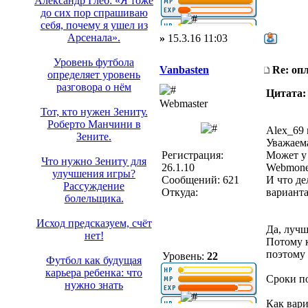
Александр Глеб: «Я тоже
до сих пор спрашиваю
себя, почему я ушел из
Арсенала».
»
15.3.16 11:03
Уровень футбола
Vanbasten
Re: оп
определяет уровень
разговора о нём
Цитата:
Webmaster
Тот, кто нужен Зениту.
Роберто Манчини в
Alex_69
Зените.
Уважаем
Регистрация:
Может у 
Что нужно Зениту для
26.1.10
Webmon
улучшения игры?
Сообщений: 621
И что де
Рассуждение
Откуда:
вариант
болельщика.
Исход предсказуем, счёт
Да, лучш
нет!
Потому 
поэтому 
Уровень:
22
Футбол как будущая
карьера ребенка: что
Сроки по
нужно знать
Как вари