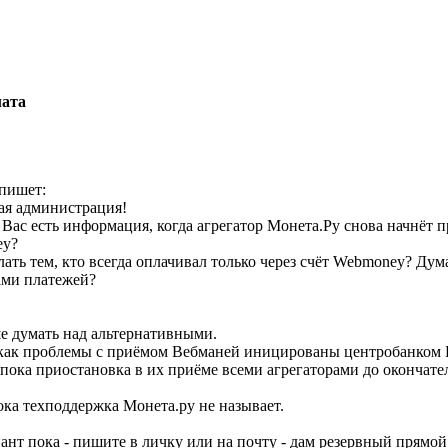
лата
 пишет:
ая администрация!
Вас есть информация, когда агрегатор Монета.Ру снова начнёт 
ey?
лать тем, кто всегда оплачивал только через счёт Webmoney? Ду
ами платежей?
е думать над альтернативными.
как проблемы с приёмом Вебманей иницированы центробанком Р
пока приостановка в их приёме всеми агрегаторами до окончате
ка техподдержка Монета.ру не называет.
ант пока - пишите в личку или на почту - дам резервный прямой