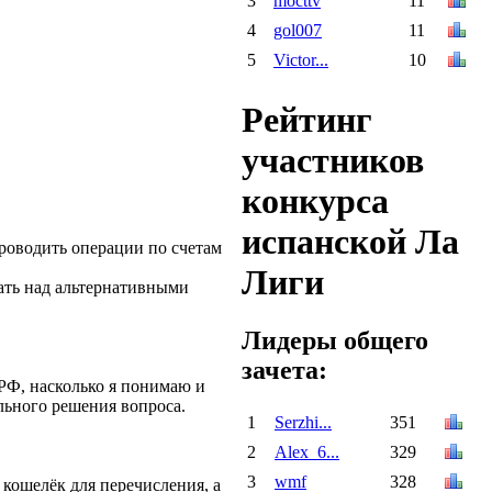
3
mocttv
11
4
gol007
11
5
Victor...
10
Рейтинг
участников
конкурса
испанской Ла
проводить операции по счетам
Лиги
мать над альтернативными
Лидеры общего
зачета:
Ф, насколько я понимаю и
льного решения вопроса.
1
Serzhi...
351
2
Alex_6...
329
3
wmf
328
 кошелёк для перечисления, а