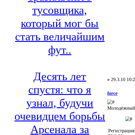
тусовщика,
который мог бы
стать величайшим
фут..
Десять лет
»
29.3.10 10:
спустя: что я
force
узнал, будучи
Молодёжный 
очевидцем борьбы
Арсенала за
Регистрация