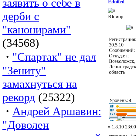
заявить о себе в
Ednifed
дерби с
Юниор
"канонирами"
(34568)
Регистрация
30.5.10
Сообщений: 
·
"Спартак" не дал
Откуда: г.
Всеволожск,
"Зениту"
Ленинградск
область
замахнуться на
рекорд
(25322)
Уровень:
4
·
Андрей Аршавин:
"Доволен
»
1.8.10 23:00