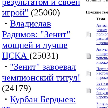
результатом и своей
страница 1 
игрой"
(25060)
Похожие те
Тема
·
Владислав
Автос
режим
Радимов: "Зенит"
полно
рассла
мощней и лучше
игрока
Актуа
ЦСКА
(25031)
прице
топов
игроко
·
"Зенит" завоевал
Порта
насто
чемпионский титул!
игроко
7k Casi
(24179)
обзор 
бонусо
·
Курбан Бердыев:
игроко
Бонус
Азино7