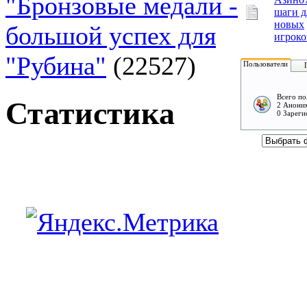
"Бронзовые медали -
шаги д
новых
большой успех для
игроко
"Рубина"
(22527)
Пользователи
Всего по
Статистика
2 Аноним
0 Зареги