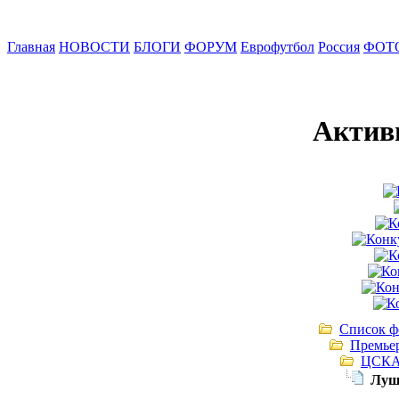
Главная
НОВОСТИ
БЛОГИ
ФОРУМ
Еврофутбол
Россия
ФОТ
Актив
Список ф
Премье
ЦСК
Луш