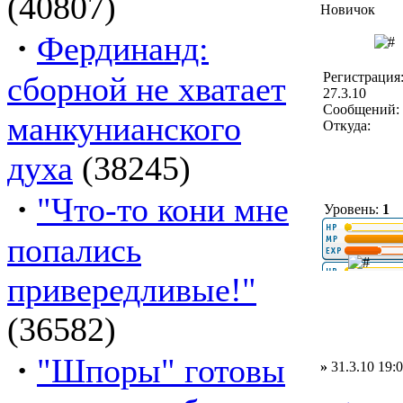
(40807)
Новичок
·
Фердинанд:
Регистрация
сборной не хватает
27.3.10
Сообщений: 
манкунианского
Откуда:
духа
(38245)
·
"Что-то кони мне
Уровень:
1
попались
привередливые!"
(36582)
·
"Шпоры" готовы
»
31.3.10 19: