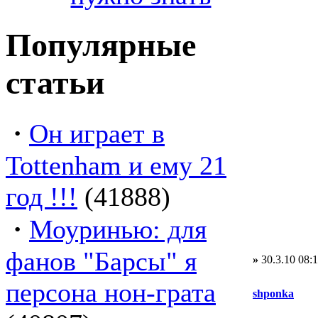
Популярные
статьи
·
Он играет в
Tottenham и ему 21
год !!!
(41888)
·
Моуринью: для
фанов "Барсы" я
»
30.3.10 08:
персона нон-грата
shponka