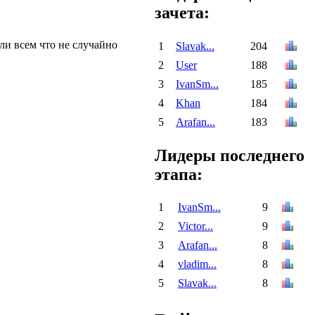
зачета:
али всем что не случайно
1
Slavak...
204
2
User
188
3
IvanSm...
185
4
Khan
184
5
Arafan...
183
Лидеры последнего
этапа:
1
IvanSm...
9
2
Victor...
9
3
Arafan...
8
4
vladim...
8
5
Slavak...
8