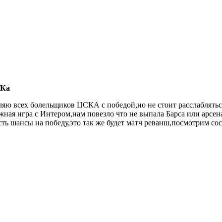
СКа
яю всех болельщиков ЦСКА с победой,но не стоит расслаблятьс
жная игра с Интером,нам повезло что не выпала Барса или арсен
ь шансы на победу,это так же будет матч реванш,посмотрим сост