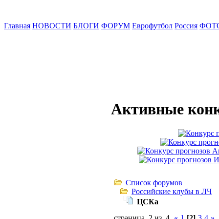
Главная
НОВОСТИ
БЛОГИ
ФОРУМ
Еврофутбол
Россия
ФОТ
Активные конк
Список форумов
Российские клубы в ЛЧ
ЦСКа
страница 2 из 4
«
1
[2]
3
4
»