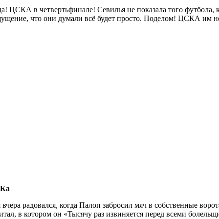
да! ЦСКА в четвертьфинале! Севилья не показала того футбола, 
ущение, что они думали всё будет просто. Поделом! ЦСКА им н
СКа
я вчера радовался, когда Палоп забросил мяч в собственные воро
итал, в котором он «Тысячу раз извиняется перед всеми болель