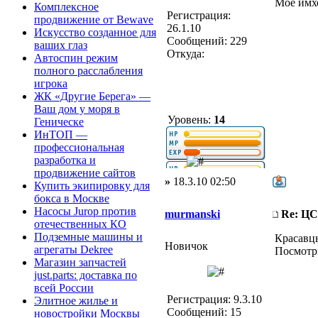
Мое имхо
Комплексное
Регистрация:
продвижение от Bewave
26.1.10
Искусство созданное для
Сообщений: 229
ваших глаз
Откуда:
Автоспин режим
полного расслабления
игрока
ЖК «Другие Берега» —
Ваш дом у моря в
Уровень:
14
Геническе
ИнТОП —
профессиональная
разработка и
продвижение сайтов
»
18.3.10 02:50
Купить экипировку для
бокса в Москве
Насосы Jurop против
murmanski
Re: Ц
отечественных КО
Подземные машины и
Красавцы
Новичок
агрегаты Dekree
Посмотри
Магазин запчастей
just.parts: доставка по
всей России
Регистрация: 9.3.10
Элитное жилье и
Сообщений: 15
новостройки Москвы