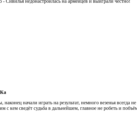
 - Сивилья недонастроилась на армейцев и выиграли честно!
СКа
, наконец начали играть на результат, немного везенья всегда н
м с кем сведёт судьба в дальнейшем, главное не робеть и побъём