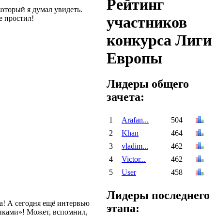
Рейтинг
который я думал увидеть.
участников
е простил!
конкурса Лиги
Европы
Лидеры общего
зачета:
1
Arafan...
504
2
Khan
464
3
vladim...
462
4
Victor...
462
5
User
458
Лидеры последнего
та! А сегодня ещё интервью
этапа:
щиками»! Может, вспомнил,