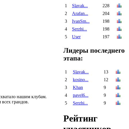
1
Slavak...
228
2
Arafan...
204
3
IvanSm...
198
4
Serzhi...
198
5
User
197
Лидеры последнего
этапа:
1
Slavak...
13
2
kosino...
12
3
Khan
9
4
pavel6...
9
е хватало нашим клубам.
 всех грандов.
5
Serzhi...
9
Рейтинг