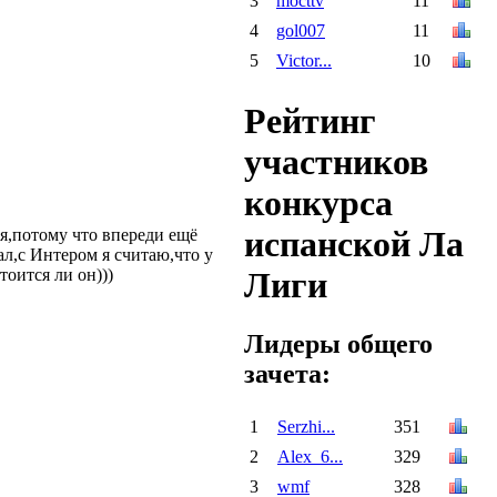
3
mocttv
11
4
gol007
11
5
Victor...
10
Рейтинг
участников
конкурса
испанской Ла
я,потому что впереди ещё
ал,с Интером я считаю,что у
Лиги
оится ли он)))
Лидеры общего
зачета:
1
Serzhi...
351
2
Alex_6...
329
3
wmf
328