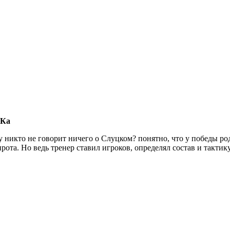
СКа
 никто не говорит ничего о Слуцком? понятно, что у победы ро
ирота. Но ведь тренер ставил игроков, определял состав и тактик