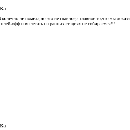
СКа
 конечно не помеха,но это не главное,а главное то,что мы доказ
плей-офф и вылетать на ранних стадиях не собираемся!!!
СКа