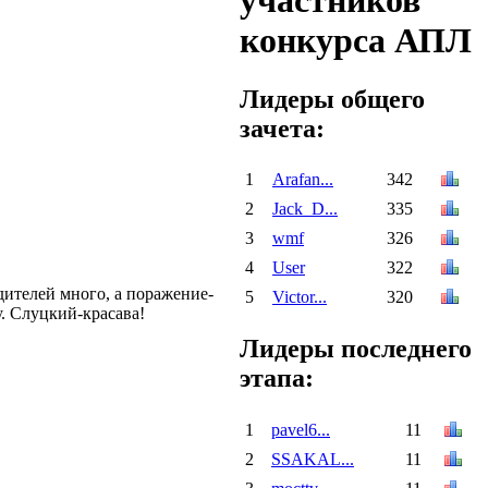
участников
конкурса АПЛ
Лидеры общего
зачета:
1
Arafan...
342
2
Jack_D...
335
3
wmf
326
4
User
322
дителей много, а поражение-
5
Victor...
320
у. Слуцкий-красава!
Лидеры последнего
этапа:
1
pavel6...
11
2
SSAKAL...
11