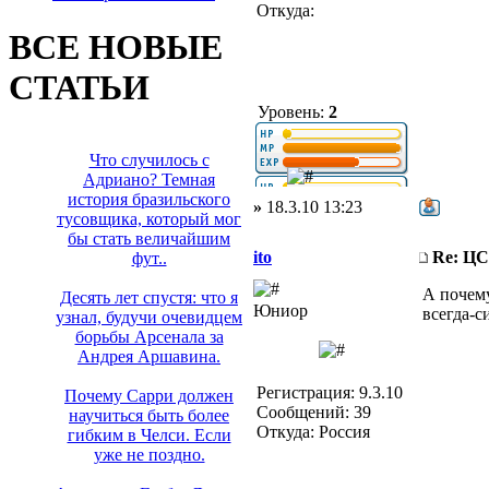
Откуда:
ВСЕ НОВЫЕ
СТАТЬИ
Уровень:
2
Что случилось с
Адриано? Темная
история бразильского
»
18.3.10 13:23
тусовщика, который мог
бы стать величайшим
ito
Re: Ц
фут..
А почему
Десять лет спустя: что я
Юниор
всегда-с
узнал, будучи очевидцем
борьбы Арсенала за
Андрея Аршавина.
Регистрация: 9.3.10
Почему Сарри должен
Сообщений: 39
научиться быть более
Откуда: Россия
гибким в Челси. Если
уже не поздно.