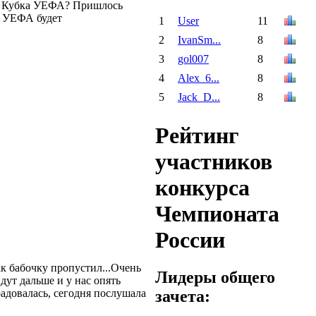
щё Кубка УЕФА? Пришлось
а УЕФА будет
1
User
11
2
IvanSm...
8
3
gol007
8
4
Alex_6...
8
5
Jack_D...
8
Рейтинг
участников
конкурса
Чемпионата
России
ак бабочку пропустил...Очень
Лидеры общего
дут дальше и у нас опять
зачета:
 радовалась, сегодня послушала