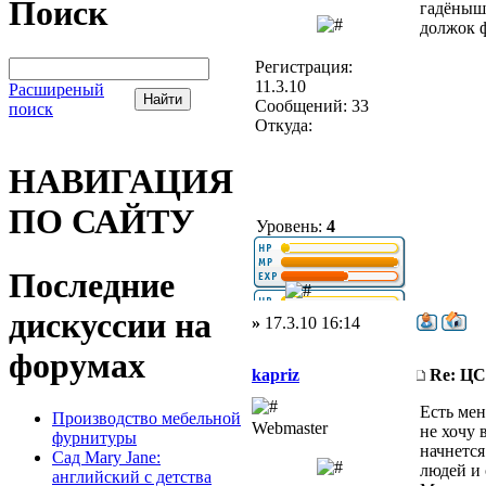
Поиск
гадёныш,
должок ф
Регистрация:
11.3.10
Расширеный
Сообщений: 33
поиск
Откуда:
НАВИГАЦИЯ
ПО САЙТУ
Уровень:
4
Последние
дискуссии на
»
17.3.10 16:14
форумах
kapriz
Re: Ц
Есть мен
Производство мебельной
Webmaster
не хочу 
фурнитуры
начнется
Сад Mary Jane:
людей и 
английский с детства