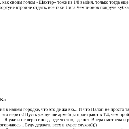
 как своим голом «Шахтёр» тоже из 1/8 выбил, только тогда е
ортуне втройне отдать, всё таки Лига Чемпионов покруче кубк
СКа
ия в нашем городке, что это де жа вю... И что Палоп не просто т
в это верить! Пусть уж лучше армейцы проиграют в 1\4, чем прой
... Я уже и не верю иногда где честно, где нет. Вчера смотрела и
огорчаюсь... Буду держать всех в курсе слухов))))