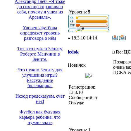
Александр Глеб: «Я тоже
до сих пор спрашиваю
Уровень:
5
себя, почему я ушел из
Арсенала».
Уровень футбола
определяет уровень
»
18.3.10 14:14
разговора о нём
Тот, кто нужен Зениту.
ledok
Re: Ц
Роберто Манчини в
Зените.
Поздравл
Новичок
очень ва
Что нужно Зениту для
ЦСКА ест
улучшения игры?
Рассуждение
болельщика.
Регистрация:
13.3.10
Исход предсказуем, счёт
Сообщений: 5
нет!
Откуда:
Футбол как будущая
карьера ребенка: что
нужно знать
Уровень:
1