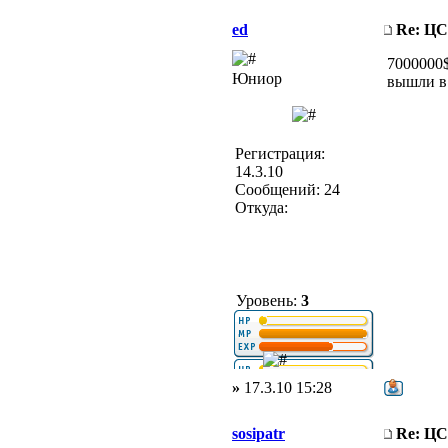
ed
Re: Ц
7000000$
Юниор
вышли в 
Регистрация:
14.3.10
Сообщений: 24
Откуда:
Уровень:
3
»
17.3.10 15:28
sosipatr
Re: Ц