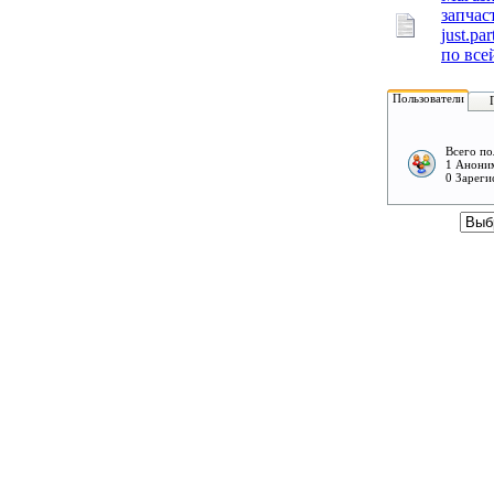
запчас
just.pa
по все
Пользователи
Всего по
1 Аноним
0 Зареги