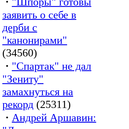
·
"Шпоры" готовы
заявить о себе в
дерби с
"канонирами"
(34560)
·
"Спартак" не дал
"Зениту"
замахнуться на
рекорд
(25311)
·
Андрей Аршавин: