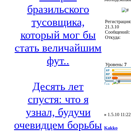
бразильского
тусовщика,
Регистрация
21.3.10
который мог бы
Сообщений: 
Откуда:
стать величайшим
фут..
Уровень:
7
Десять лет
спустя: что я
узнал, будучи
»
1.5.10 11:22
очевидцем борьбы
Kakko