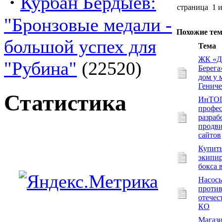
·
Курбан Бердыев:
страница 1 
"Бронзовые медали -
Похожие те
большой успех для
Тема
ЖК «Д
"Рубина"
(22520)
Берег
дом у 
Гениче
Статистика
ИнТО
профес
разраб
продв
сайтов
Купит
экипир
бокса 
Насосы
проти
отечес
КО
Магаз