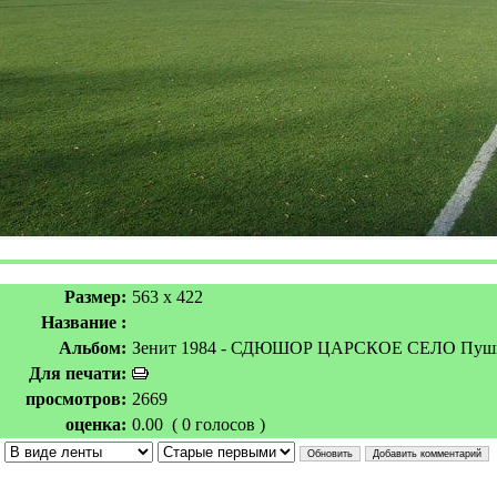
Размер:
563 x 422
Название :
Альбом:
Зенит 1984 - СДЮШОР ЦАРСКОЕ СЕЛО Пуш
Для печати:
просмотров:
2669
оценка:
0.00 ( 0 голосов )