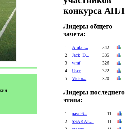
участников
конкурса АПЛ
Лидеры общего
зачета:
1
Arafan...
342
2
Jack_D...
335
3
wmf
326
4
User
322
5
Victor...
320
кин
Лидеры последнего
этапа:
1
pavel6...
11
2
SSAKAL...
11