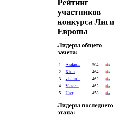
Рейтинг
участников
конкурса Лиги
Европы
Лидеры общего
зачета:
1
Arafan...
504
2
Khan
464
3
vladim...
462
4
Victor...
462
5
User
458
Лидеры последнего
этапа: