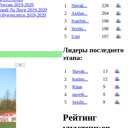
1
Slavak...
228
2
Arafan...
204
3
IvanSm...
198
4
Serzhi...
198
5
User
197
Лидеры последнего
этапа:
1
Slavak...
13
2
kosino...
12
3
Khan
9
4
pavel6...
9
5
Serzhi...
9
Рейтинг