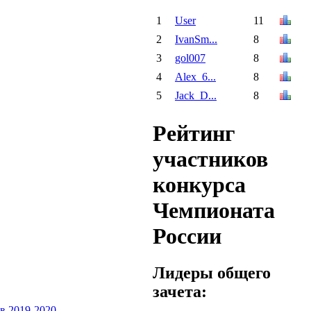
1
User
11
2
IvanSm...
8
3
gol007
8
4
Alex_6...
8
5
Jack_D...
8
Рейтинг
участников
конкурса
Чемпионата
России
Лидеры общего
зачета: