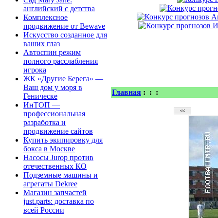
английский с детства
Комплексное
продвижение от Bewave
Искусство созданное для
ваших глаз
Автоспин режим
полного расслабления
игрока
ЖК «Другие Берега» —
Ваш дом у моря в
Главная
:
:
:
Геническе
ИнТОП —
профессиональная
разработка и
продвижение сайтов
Купить экипировку для
бокса в Москве
Насосы Jurop против
отечественных КО
Подземные машины и
агрегаты Dekree
Магазин запчастей
just.parts: доставка по
всей России