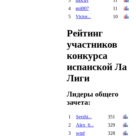
3
mocttv
11
4
gol007
11
5
Victor...
10
Рейтинг
участников
конкурса
испанской Ла
Лиги
Лидеры общего
зачета:
1
Serzhi...
351
2
Alex_6...
329
3
wmf
328