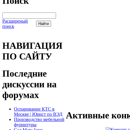
Поиск
Расширеный
поиск
НАВИГАЦИЯ
ПО САЙТУ
Последние
дискуссии на
форумах
Оспаривание КТС в
Активные конк
Москве | Юрист по ВЭД
Производство мебельной
фурнитуры
Сад Mary Jane: