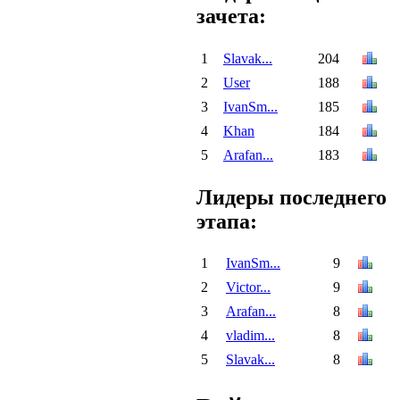
зачета:
1
Slavak...
204
2
User
188
3
IvanSm...
185
4
Khan
184
5
Arafan...
183
Лидеры последнего
этапа:
1
IvanSm...
9
2
Victor...
9
3
Arafan...
8
4
vladim...
8
5
Slavak...
8