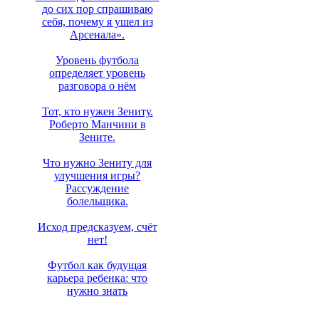
до сих пор спрашиваю
себя, почему я ушел из
Арсенала».
Уровень футбола
определяет уровень
разговора о нём
Тот, кто нужен Зениту.
Роберто Манчини в
Зените.
Что нужно Зениту для
улучшения игры?
Рассуждение
болельщика.
Исход предсказуем, счёт
нет!
Футбол как будущая
карьера ребенка: что
нужно знать