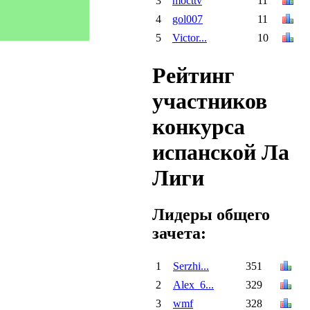
3
mocttv
11
4
gol007
11
5
Victor...
10
Рейтинг
участников
конкурса
испанской Ла
Лиги
Лидеры общего
зачета:
1
Serzhi...
351
2
Alex_6...
329
3
wmf
328