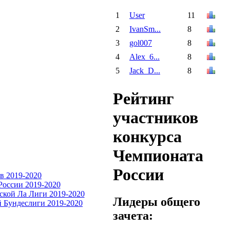
1
User
11
2
IvanSm...
8
3
gol007
8
4
Alex_6...
8
5
Jack_D...
8
Рейтинг
участников
конкурса
Чемпионата
России
Лидеры общего
зачета: