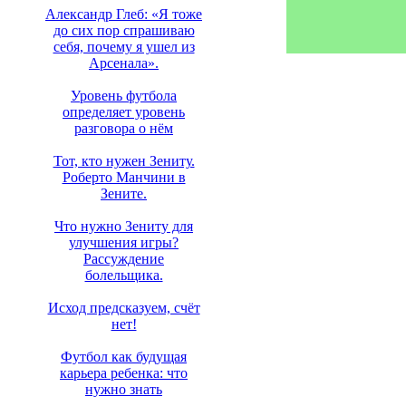
Александр Глеб: «Я тоже
до сих пор спрашиваю
себя, почему я ушел из
Арсенала».
Уровень футбола
определяет уровень
разговора о нём
Тот, кто нужен Зениту.
Роберто Манчини в
Зените.
Что нужно Зениту для
улучшения игры?
Рассуждение
болельщика.
Исход предсказуем, счёт
нет!
Футбол как будущая
карьера ребенка: что
нужно знать