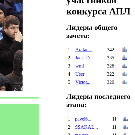
участников
конкурса АПЛ
Лидеры общего
зачета:
1
Arafan...
342
2
Jack_D...
335
3
wmf
326
4
User
322
5
Victor...
320
Лидеры последнего
этапа:
1
pavel6...
11
2
SSAKAL...
11