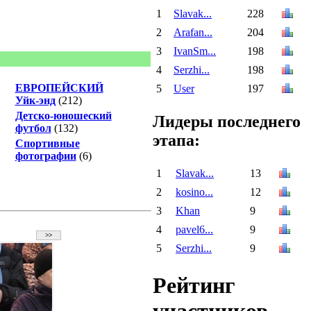
1
Slavak...
228
2
Arafan...
204
3
IvanSm...
198
4
Serzhi...
198
ЕВРОПЕЙСКИЙ
5
User
197
Уйк-энд
(212)
Детско-юношеский
Лидеры последнего
футбол
(132)
этапа:
Спортивные
фотографии
(6)
1
Slavak...
13
2
kosino...
12
3
Khan
9
4
pavel6...
9
5
Serzhi...
9
Рейтинг