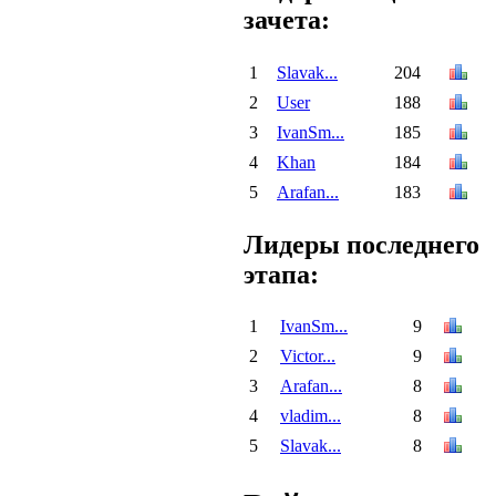
зачета:
1
Slavak...
204
2
User
188
3
IvanSm...
185
4
Khan
184
5
Arafan...
183
Лидеры последнего
этапа:
1
IvanSm...
9
2
Victor...
9
3
Arafan...
8
4
vladim...
8
5
Slavak...
8