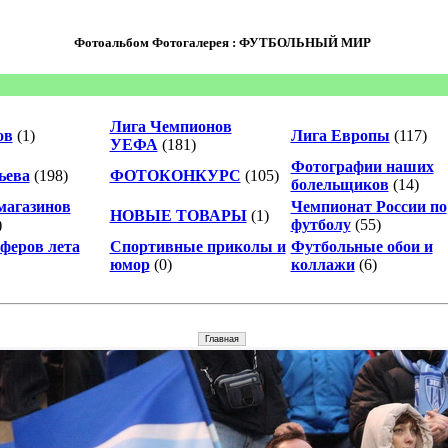
Фотоальбом Фотогалерея : ФУТБОЛЬНЫЙ МИР
Лига Чемпионов
ов
(1)
Лига Европы
(117)
УЕФА
(181)
Фотографии наших
ьева
(198)
ФОТОКОНКУРС
(105)
болельщиков
(14)
магазинов
Чемпионат России по
НОВЫЕ ТОВАРЫ
(1)
)
футболу
(55)
сферов лета
Спортивные приколы и
Футбольные обои и
юмор
(0)
коллажи
(6)