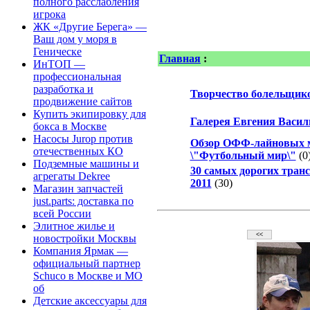
полного расслабления
игрока
ЖК «Другие Берега» —
Ваш дом у моря в
Геническе
Главная
:
ИнТОП —
профессиональная
разработка и
Творчество болельщик
продвижение сайтов
Купить экипировку для
Галерея Евгения Васил
бокса в Москве
Насосы Jurop против
Обзор ОФФ-лайновых 
отечественных КО
\"Футбольный мир\"
(0
Подземные машины и
30 самых дорогих тран
агрегаты Dekree
2011
(30)
Магазин запчастей
just.parts: доставка по
всей России
Элитное жилье и
новостройки Москвы
Компания Ярмак —
официальный партнер
Schuco в Москве и МО
об
Детские аксессуары для