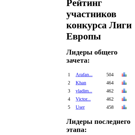
Рейтинг
участников
конкурса Лиги
Европы
Лидеры общего
зачета:
1
Arafan...
504
2
Khan
464
3
vladim...
462
4
Victor...
462
5
User
458
Лидеры последнего
этапа: