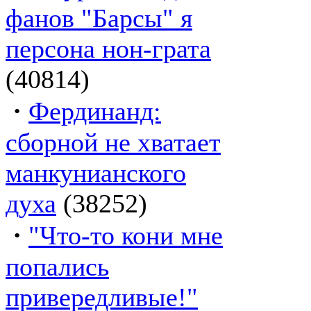
фанов "Барсы" я
персона нон-грата
(40814)
·
Фердинанд:
сборной не хватает
манкунианского
духа
(38252)
·
"Что-то кони мне
попались
привередливые!"