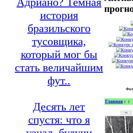
Адриано? Темная
прогн
история
бразильского
тусовщика,
который мог бы
стать величайшим
фут..
Фот
Главная
:
:
Десять лет
спустя: что я
узнал, будучи