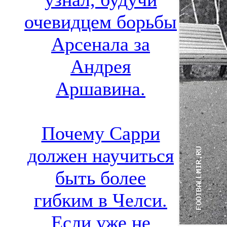
очевидцем борьбы
Арсенала за
Андрея
Аршавина.
Почему Сарри
должен научиться
быть более
гибким в Челси.
Если уже не