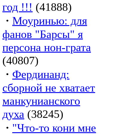
год !!!
(41888)
·
Моуринью: для
фанов "Барсы" я
персона нон-грата
(40807)
·
Фердинанд:
сборной не хватает
манкунианского
духа
(38245)
·
"Что-то кони мне