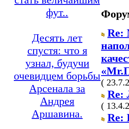
фут..
Фору
Re:
Десять лет
напо
спустя: что я
каче
узнал, будучи
«Mr.
очевидцем борьбы
( 23.7.
Арсенала за
Re:
Андрея
( 13.4.
Аршавина.
Re: