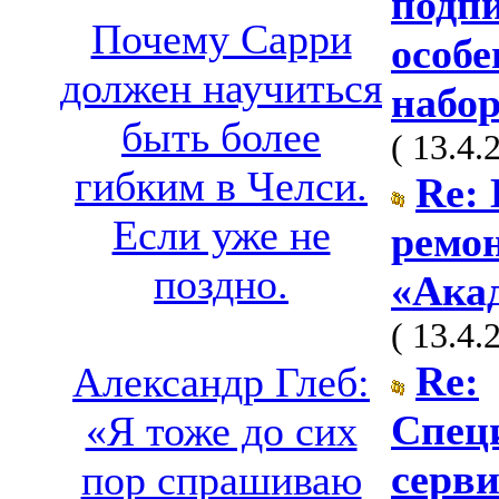
подп
Почему Сарри
особе
должен научиться
набо
быть более
( 13.4.
гибким в Челси.
Re:
Если уже не
ремон
поздно.
«Ака
( 13.4.
Re:
Александр Глеб:
Спец
«Я тоже до сих
серви
пор спрашиваю