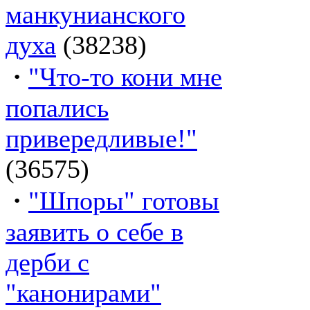
манкунианского
духа
(38238)
·
"Что-то кони мне
попались
привередливые!"
(36575)
·
"Шпоры" готовы
заявить о себе в
дерби с
"канонирами"