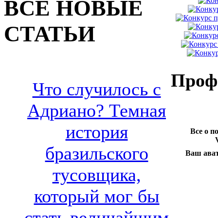
ВСЕ НОВЫЕ
СТАТЬИ
Профи
Что случилось с
Адриано? Темная
история
Все о п
бразильского
Ваш ават
тусовщика,
который мог бы
стать величайшим