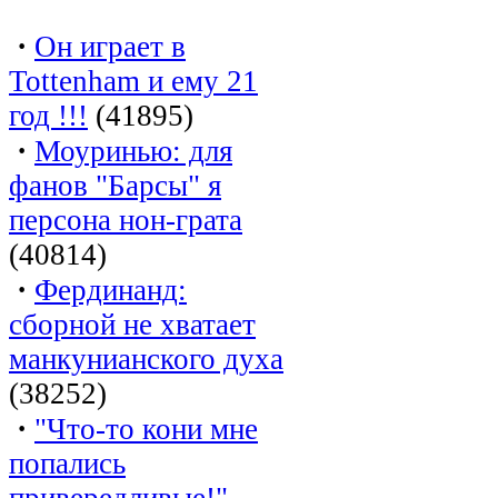
·
Он играет в
Tottenham и ему 21
год !!!
(41895)
·
Моуринью: для
фанов "Барсы" я
персона нон-грата
(40814)
·
Фердинанд:
сборной не хватает
манкунианского духа
(38252)
·
"Что-то кони мне
попались
привередливые!"