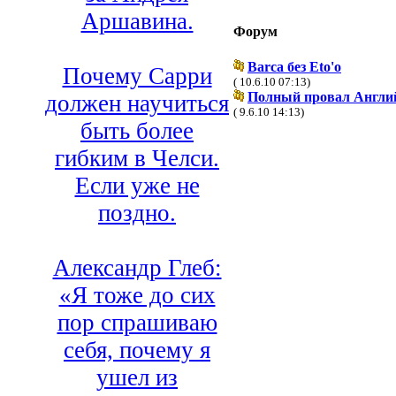
Аршавина.
Форум
Barca без Eto'o
Почему Сарри
( 10.6.10 07:13)
Полный провал Англий
должен научиться
( 9.6.10 14:13)
быть более
гибким в Челси.
Если уже не
поздно.
Александр Глеб:
«Я тоже до сих
пор спрашиваю
себя, почему я
ушел из