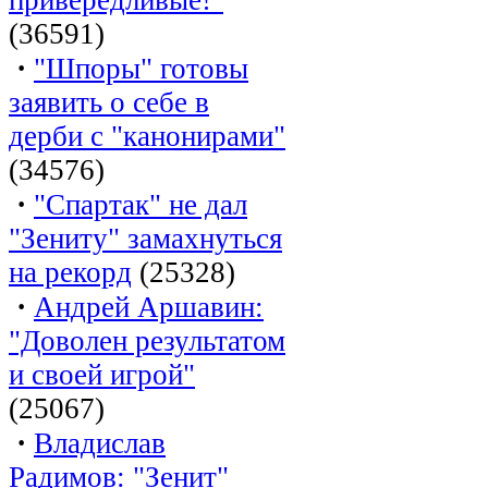
(36591)
·
"Шпоры" готовы
заявить о себе в
дерби с "канонирами"
(34576)
·
"Спартак" не дал
"Зениту" замахнуться
на рекорд
(25328)
·
Андрей Аршавин:
"Доволен результатом
и своей игрой"
(25067)
·
Владислав
Радимов: "Зенит"