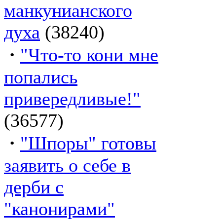
манкунианского
духа
(38240)
·
"Что-то кони мне
попались
привередливые!"
(36577)
·
"Шпоры" готовы
заявить о себе в
дерби с
"канонирами"