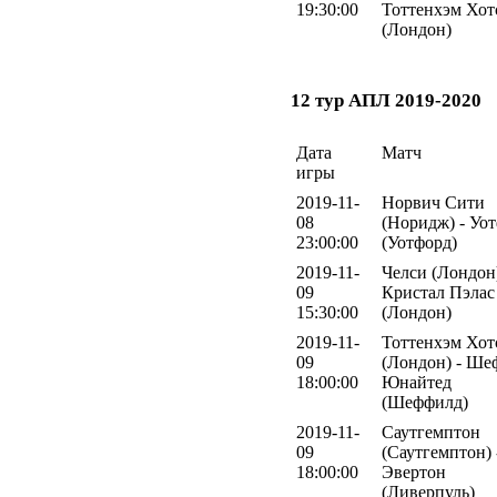
19:30:00
Тоттенхэм Хот
(Лондон)
12 тур АПЛ 2019-2020
Дата
Матч
игры
2019-11-
Норвич Сити
08
(Норидж) - Уо
23:00:00
(Уотфорд)
2019-11-
Челси (Лондон)
09
Кристал Пэлас
15:30:00
(Лондон)
2019-11-
Тоттенхэм Хот
09
(Лондон) - Ше
18:00:00
Юнайтед
(Шеффилд)
2019-11-
Саутгемптон
09
(Саутгемптон) 
18:00:00
Эвертон
(Ливерпуль)