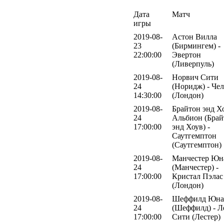
Дата
Матч
игры
2019-08-
Астон Вилла
23
(Бирмингем) -
22:00:00
Эвертон
(Ливерпуль)
2019-08-
Норвич Сити
24
(Норидж) - Че
14:30:00
(Лондон)
2019-08-
Брайтон энд Х
24
Альбион (Брай
17:00:00
энд Хоув) -
Саутгемптон
(Саутгемптон)
2019-08-
Манчестер Юн
24
(Манчестер) -
17:00:00
Кристал Пэлас
(Лондон)
2019-08-
Шеффилд Юна
24
(Шеффилд) - Л
17:00:00
Сити (Лестер)