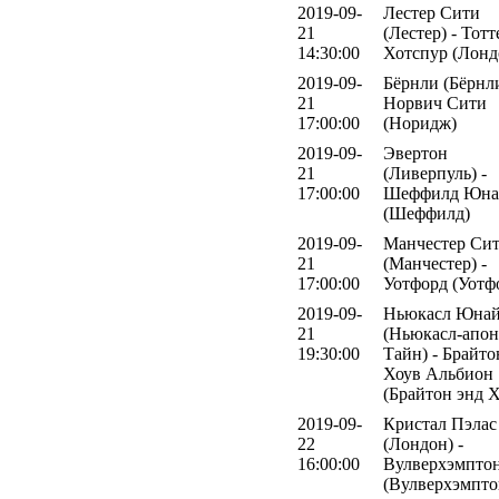
2019-09-
Лестер Сити
21
(Лестер) - Тот
14:30:00
Хотспур (Лонд
2019-09-
Бёрнли (Бёрнли
21
Норвич Сити
17:00:00
(Норидж)
2019-09-
Эвертон
21
(Ливерпуль) -
17:00:00
Шеффилд Юна
(Шеффилд)
2019-09-
Манчестер Си
21
(Манчестер) -
17:00:00
Уотфорд (Уотф
2019-09-
Ньюкасл Юнай
21
(Ньюкасл-апон
19:30:00
Тайн) - Брайто
Хоув Альбион
(Брайтон энд Х
2019-09-
Кристал Пэлас
22
(Лондон) -
16:00:00
Вулверхэмпто
(Вулверхэмпто