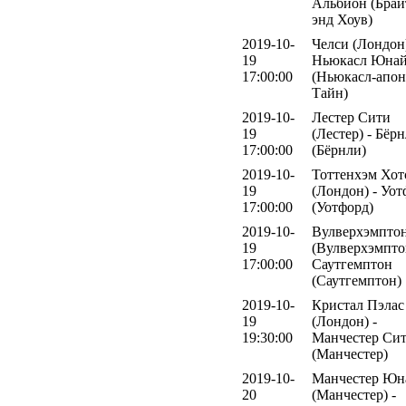
Альбион (Брай
энд Хоув)
2019-10-
Челси (Лондон)
19
Ньюкасл Юнай
17:00:00
(Ньюкасл-апон
Тайн)
2019-10-
Лестер Сити
19
(Лестер) - Бёр
17:00:00
(Бёрнли)
2019-10-
Тоттенхэм Хот
19
(Лондон) - Уо
17:00:00
(Уотфорд)
2019-10-
Вулверхэмпто
19
(Вулверхэмптон
17:00:00
Саутгемптон
(Саутгемптон)
2019-10-
Кристал Пэлас
19
(Лондон) -
19:30:00
Манчестер Си
(Манчестер)
2019-10-
Манчестер Юн
20
(Манчестер) -