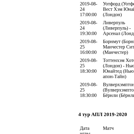
2019-08-
Уотфорд (Уотфо
24
Вест Хэм Юна
17:00:00
(Лондон)
2019-08-
Ливерпуль
24
(Ливерпуль) -
19:30:00
Арсенал (Лонд
2019-08-
Борнмут (Борнм
25
Манчестер Си
16:00:00
(Манчестер)
2019-08-
Тоттенхэм Хот
25
(Лондон) - Нь
18:30:00
Юнайтед (Нью
апон-Тайн)
2019-08-
Вулверхэмпто
25
(Вулверхэмптон
18:30:00
Бёрнли (Бёрнл
4 тур АПЛ 2019-2020
Дата
Матч
игры