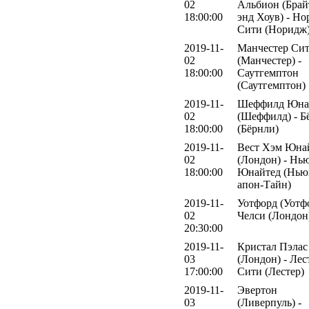
02
Альбион (Брай
18:00:00
энд Хоув) - Но
Сити (Норидж
2019-11-
Манчестер Си
02
(Манчестер) -
18:00:00
Саутгемптон
(Саутгемптон)
2019-11-
Шеффилд Юна
02
(Шеффилд) - Б
18:00:00
(Бёрнли)
2019-11-
Вест Хэм Юна
02
(Лондон) - Нь
18:00:00
Юнайтед (Нью
апон-Тайн)
2019-11-
Уотфорд (Уотфо
02
Челси (Лондон
20:30:00
2019-11-
Кристал Пэлас
03
(Лондон) - Лес
17:00:00
Сити (Лестер)
2019-11-
Эвертон
03
(Ливерпуль) -