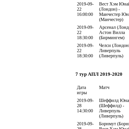
2019-09-
Вест Хэм Юна
22
(Лондон) -
16:00:00
Манчестер Юн
(Манчестер)
2019-09-
Арсенал (Лонд
22
Астон Вилла
18:30:00
(Бирмингем)
2019-09-
Челси (Лондон)
22
Ливерпуль
18:30:00
(Ливерпуль)
7 тур АПЛ 2019-2020
Дата
Матч
игры
2019-09-
Шеффилд Юна
28
(Шеффилд) -
14:30:00
Ливерпуль
(Ливерпуль)
2019-09-
Борнмут (Борнм
28
Вест Хэм Юна