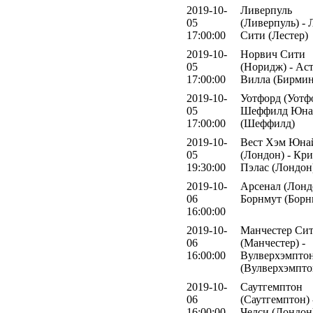
2019-10-
Ливерпуль
05
(Ливерпуль) - 
17:00:00
Сити (Лестер)
2019-10-
Норвич Сити
05
(Норидж) - Ас
17:00:00
Вилла (Бирмин
2019-10-
Уотфорд (Уотфо
05
Шеффилд Юна
17:00:00
(Шеффилд)
2019-10-
Вест Хэм Юна
05
(Лондон) - Кри
19:30:00
Пэлас (Лондон
2019-10-
Арсенал (Лонд
06
Борнмут (Борн
16:00:00
2019-10-
Манчестер Си
06
(Манчестер) -
16:00:00
Вулверхэмпто
(Вулверхэмпто
2019-10-
Саутгемптон
06
(Саутгемптон) 
16:00:00
Челси (Лондон