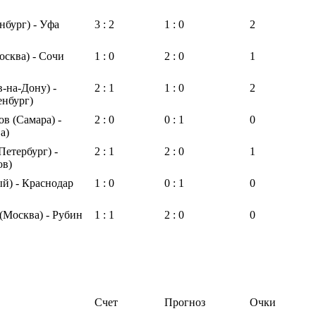
нбург) - Уфа
3 : 2
1 : 0
2
сква) - Сочи
1 : 0
2 : 0
1
в-на-Дону) -
2 : 1
1 : 0
2
енбург)
в (Самара) -
2 : 0
0 : 1
0
а)
Петербург) -
2 : 1
2 : 0
1
ов)
й) - Краснодар
1 : 0
0 : 1
0
(Москва) - Рубин
1 : 1
2 : 0
0
Счет
Прогноз
Очки