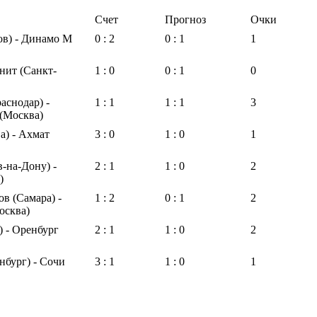
Счет
Прогноз
Очки
ов) - Динамо М
0 : 2
0 : 1
1
енит (Санкт-
1 : 0
0 : 1
0
аснодар) -
1 : 1
1 : 1
3
(Москва)
) - Ахмат
3 : 0
1 : 0
1
в-на-Дону) -
2 : 1
1 : 0
2
)
в (Самара) -
1 : 2
0 : 1
2
осква)
) - Оренбург
2 : 1
1 : 0
2
нбург) - Сочи
3 : 1
1 : 0
1