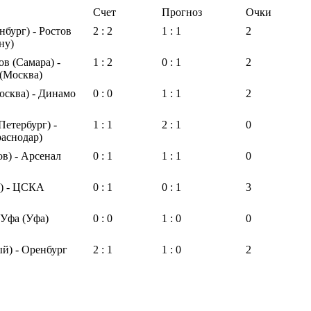
Счет
Прогноз
Очки
нбург) - Ростов
2 : 2
1 : 1
2
ну)
в (Самара) -
1 : 2
0 : 1
2
(Москва)
осква) - Динамо
0 : 0
1 : 1
2
Петербург) -
1 : 1
2 : 1
0
раснодар)
в) - Арсенал
0 : 1
1 : 1
0
ь) - ЦСКА
0 : 1
0 : 1
3
 Уфа (Уфа)
0 : 0
1 : 0
0
й) - Оренбург
2 : 1
1 : 0
2