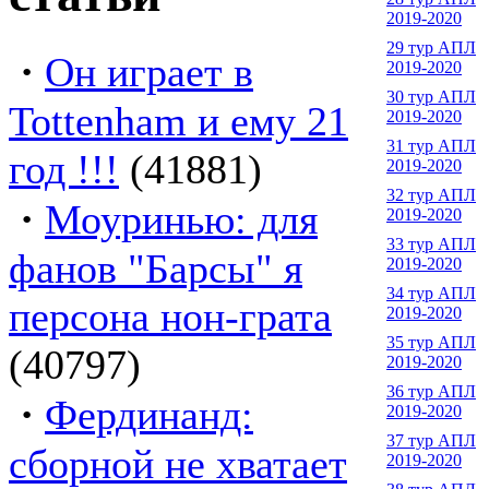
2019-2020
29 тур АПЛ
·
Он играет в
2019-2020
30 тур АПЛ
Tottenham и ему 21
2019-2020
31 тур АПЛ
год !!!
(41881)
2019-2020
32 тур АПЛ
·
Моуринью: для
2019-2020
33 тур АПЛ
фанов "Барсы" я
2019-2020
34 тур АПЛ
персона нон-грата
2019-2020
35 тур АПЛ
(40797)
2019-2020
36 тур АПЛ
·
Фердинанд:
2019-2020
37 тур АПЛ
сборной не хватает
2019-2020