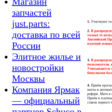
Магазин
запчастей
just.parts:
1.
Участвуют тол
2.
В распределе
доставка по всей
только те поль
Английской Пр
России
платной основе
Элитное жилье и
3.
В распределе
новостройки
пользователи, 
Учитываются та
бонусными бал
Москвы
4.
Приём прогно
Компания Ярмак
матча и автомат
рефери. Матч в 
— официальный
Приём в платное
ставок первого 
партнер Schuco в