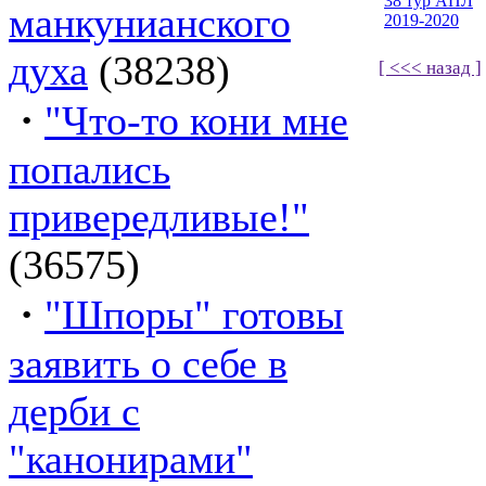
38 тур АПЛ
манкунианского
2019-2020
духа
(38238)
[ <<< назад ]
·
"Что-то кони мне
попались
привередливые!"
(36575)
·
"Шпоры" готовы
заявить о себе в
дерби с
"канонирами"