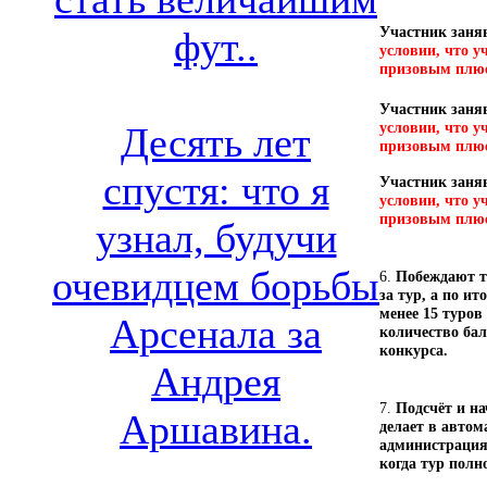
Участник зан
фут..
условии, что у
призовым плюсу
Участник зан
условии, что у
Десять лет
призовым плюс
спустя: что я
Участник зан
условии, что у
призовым плюс
узнал, будучи
очевидцем борьбы
6.
Побеждают т
за тур, а по и
менее 15 туров
Арсенала за
количество бал
конкурса.
Андрея
7.
Подсчёт и н
Аршавина.
делает в автом
администрация
когда тур полн