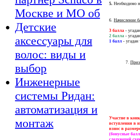
5.
Необходимо на
Москве и МО об
6.
Начисление б
Детские
3 балла
- угада
2 балла
- угада
аксессуары для
1 балл
- угадан 
волос: виды и
7.
Приз
выбор
Инженерные
системы Ридан:
автоматизация и
Участие в конк
монтаж
вступления в и
взнос в размер
(бонусные бал
следующей схем