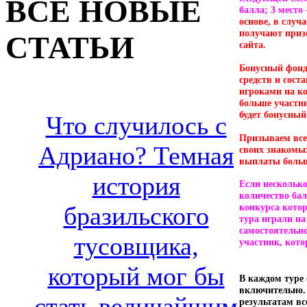
ВСЕ НОВЫЕ
балла; 3 место
основе, в случ
получают приз
СТАТЬИ
сайта.
Бонусный фонд
средств и сост
игроками на к
больше участни
будет бонусный
Что случилось с
Призываем все
Адриано? Темная
своих знакомых
выплаты боль
история
Если нескольк
количество бал
бразильского
конкурса котор
тура играли на
самостоятельно
тусовщика,
участник, кото
который мог бы
В каждом туре
включительно.
стать величайшим
результатам вс