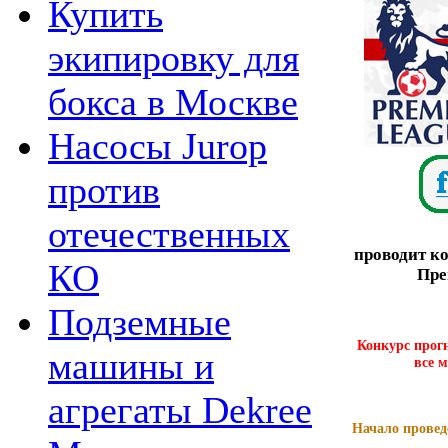
Купить
экипировку для
бокса в Москве
Насосы Jurop
против
отечественных
проводит к
КО
Пре
Подземные
Конкурс прогн
машины и
все 
агрегаты Dekree
Начало проведе