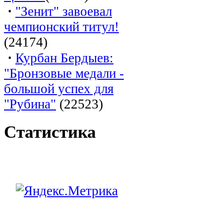
·
"Зенит" завоевал
чемпионский титул!
(24174)
·
Курбан Бердыев:
"Бронзовые медали -
большой успех для
"Рубина"
(22523)
Статистика