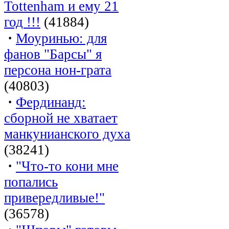
Tottenham и ему 21
год !!!
(41884)
·
Моуринью: для
фанов "Барсы" я
персона нон-грата
(40803)
·
Фердинанд:
сборной не хватает
манкунианского духа
(38241)
·
"Что-то кони мне
попались
привередливые!"
(36578)