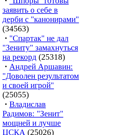
·
"Шпоры" готовы
заявить о себе в
дерби с "канонирами"
(34563)
·
"Спартак" не дал
"Зениту" замахнуться
на рекорд
(25318)
·
Андрей Аршавин:
"Доволен результатом
и своей игрой"
(25055)
·
Владислав
Радимов: "Зенит"
мощней и лучше
ЦСКА
(25026)