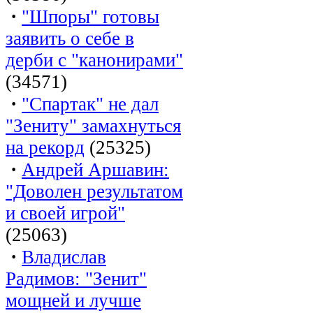
·
"Шпоры" готовы
заявить о себе в
дерби с "канонирами"
(34571)
·
"Спартак" не дал
"Зениту" замахнуться
на рекорд
(25325)
·
Андрей Аршавин:
"Доволен результатом
и своей игрой"
(25063)
·
Владислав
Радимов: "Зенит"
мощней и лучше