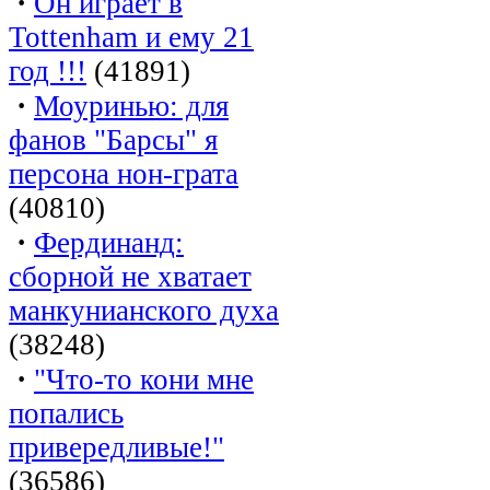
·
Он играет в
Tottenham и ему 21
год !!!
(41891)
·
Моуринью: для
фанов "Барсы" я
персона нон-грата
(40810)
·
Фердинанд:
сборной не хватает
манкунианского духа
(38248)
·
"Что-то кони мне
попались
привередливые!"
(36586)