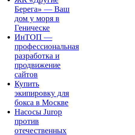
Берега» — Ваш
дом у моря в
Геническе
ИнТОП —
профессиональная
разработка и
продвижение
сайтов
Купить
экипировку для
бокса в Москве
Насосы Jurop
против
отечественных