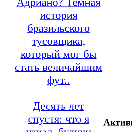
Адриано? Темная
история
бразильского
тусовщика,
который мог бы
стать величайшим
фут..
Десять лет
спустя: что я
Актив
узнал, будучи