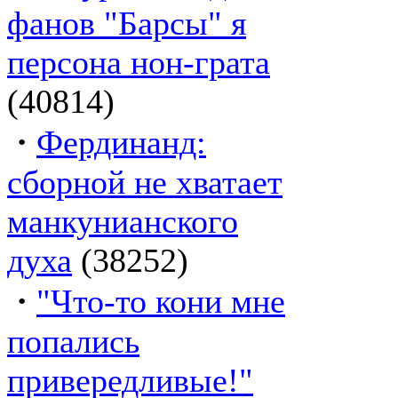
фанов "Барсы" я
персона нон-грата
(40814)
·
Фердинанд:
сборной не хватает
манкунианского
духа
(38252)
·
"Что-то кони мне
попались
привередливые!"