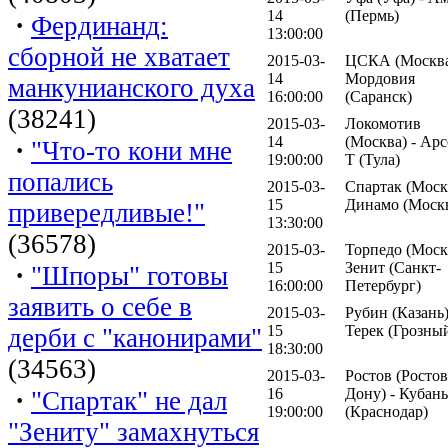
14
(Пермь)
·
Фердинанд:
13:00:00
сборной не хватает
2015-03-
ЦСКА (Москва
14
Мордовия
манкунианского духа
16:00:00
(Саранск)
(38241)
2015-03-
Локомотив
14
(Москва) - Ар
·
"Что-то кони мне
19:00:00
Т (Тула)
попались
2015-03-
Спартак (Москв
15
Динамо (Моск
привередливые!"
13:30:00
(36578)
2015-03-
Торпедо (Москв
15
Зенит (Санкт-
·
"Шпоры" готовы
16:00:00
Петербург)
заявить о себе в
2015-03-
Рубин (Казань)
15
Терек (Грозны
дерби с "канонирами"
18:30:00
(34563)
2015-03-
Ростов (Ростов
16
Дону) - Кубань
·
"Спартак" не дал
19:00:00
(Краснодар)
"Зениту" замахнуться