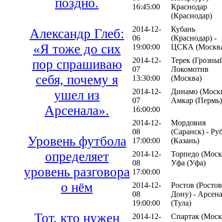
поздно.
16:45:00
Краснодар
(Краснодар)
2014-12-
Кубань
Александр Глеб:
06
(Краснодар) -
«Я тоже до сих
19:00:00
ЦСКА (Москв
2014-12-
Терек (Грозный
пор спрашиваю
07
Локомотив
себя, почему я
13:30:00
(Москва)
2014-12-
Динамо (Москв
ушел из
07
Амкар (Пермь)
Арсенала».
16:00:00
2014-12-
Мордовия
08
(Саранск) - Ру
Уровень футбола
17:00:00
(Казань)
определяет
2014-12-
Торпедо (Москв
08
Уфа (Уфа)
уровень разговора
17:00:00
о нём
2014-12-
Ростов (Ростов
08
Дону) - Арсен
19:00:00
(Тула)
Тот, кто нужен
2014-12-
Спартак (Москв