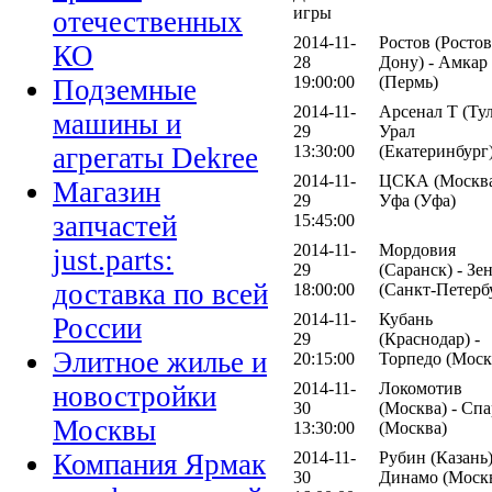
игры
отечественных
2014-11-
Ростов (Ростов
КО
28
Дону) - Амкар
19:00:00
(Пермь)
Подземные
2014-11-
Арсенал Т (Тул
машины и
29
Урал
агрегаты Dekree
13:30:00
(Екатеринбург
2014-11-
ЦСКА (Москва
Магазин
29
Уфа (Уфа)
запчастей
15:45:00
2014-11-
Мордовия
just.parts:
29
(Саранск) - Зе
доставка по всей
18:00:00
(Санкт-Петерб
2014-11-
Кубань
России
29
(Краснодар) -
Элитное жилье и
20:15:00
Торпедо (Моск
2014-11-
Локомотив
новостройки
30
(Москва) - Спа
Москвы
13:30:00
(Москва)
Компания Ярмак
2014-11-
Рубин (Казань)
30
Динамо (Моск