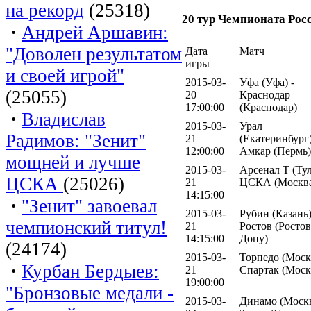
на рекорд
(25318)
20 тур Чемпионата Рос
·
Андрей Аршавин:
"Доволен результатом
Дата
Матч
игры
и своей игрой"
2015-03-
Уфа (Уфа) -
(25055)
20
Краснодар
17:00:00
(Краснодар)
·
Владислав
2015-03-
Урал
Радимов: "Зенит"
21
(Екатеринбург)
12:00:00
Амкар (Пермь)
мощней и лучше
2015-03-
Арсенал Т (Тул
ЦСКА
(25026)
21
ЦСКА (Москв
14:15:00
·
"Зенит" завоевал
2015-03-
Рубин (Казань)
чемпионский титул!
21
Ростов (Ростов
14:15:00
Дону)
(24174)
2015-03-
Торпедо (Москв
·
Курбан Бердыев:
21
Спартак (Моск
19:00:00
"Бронзовые медали -
2015-03-
Динамо (Москв