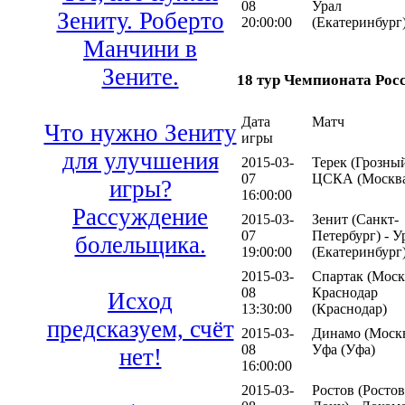
08
Урал
Зениту. Роберто
20:00:00
(Екатеринбург
Манчини в
Зените.
18 тур Чемпионата Рос
Дата
Матч
Что нужно Зениту
игры
для улучшения
2015-03-
Терек (Грозный
07
ЦСКА (Москв
игры?
16:00:00
Рассуждение
2015-03-
Зенит (Санкт-
07
Петербург) - У
болельщика.
19:00:00
(Екатеринбург
2015-03-
Спартак (Москв
08
Краснодар
Исход
13:30:00
(Краснодар)
предсказуем, счёт
2015-03-
Динамо (Москв
08
Уфа (Уфа)
нет!
16:00:00
2015-03-
Ростов (Ростов