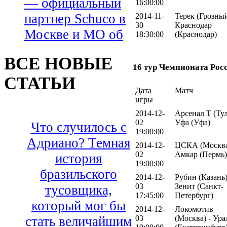
— официальный
16:00:00
партнер Schuco в
2014-11-
Терек (Грозный
30
Краснодар
Москве и МО об
18:30:00
(Краснодар)
ВСЕ НОВЫЕ
16 тур Чемпионата Рос
СТАТЬИ
Дата
Матч
игры
2014-12-
Арсенал Т (Тул
02
Уфа (Уфа)
Что случилось с
19:00:00
Адриано? Темная
2014-12-
ЦСКА (Москва
02
Амкар (Пермь)
история
19:00:00
бразильского
2014-12-
Рубин (Казань)
03
Зенит (Санкт-
тусовщика,
17:45:00
Петербург)
который мог бы
2014-12-
Локомотив
03
(Москва) - Ура
стать величайшим