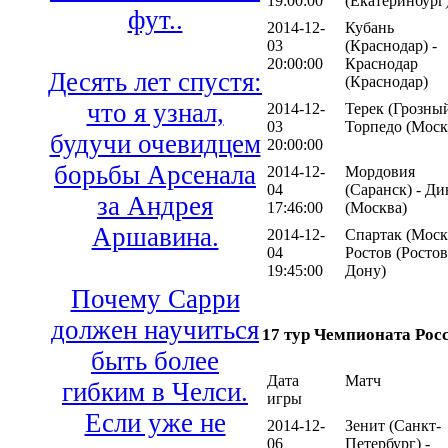
19:00:00
(Екатеринбург
фут..
2014-12-
Кубань
03
(Краснодар) -
20:00:00
Краснодар
Десять лет спустя:
(Краснодар)
что я узнал,
2014-12-
Терек (Грозный
03
Торпедо (Моск
будучи очевидцем
20:00:00
борьбы Арсенала
2014-12-
Мордовия
04
(Саранск) - Д
за Андрея
17:46:00
(Москва)
Аршавина.
2014-12-
Спартак (Москв
04
Ростов (Ростов
19:45:00
Дону)
Почему Сарри
должен научиться
17 тур Чемпионата Рос
быть более
Дата
Матч
гибким в Челси.
игры
Если уже не
2014-12-
Зенит (Санкт-
06
Петербург) -