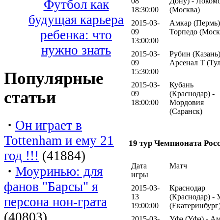
08
Дону) - Локом
Футбол как
18:30:00
(Москва)
будущая карьера
2015-03-
Амкар (Пермь)
ребенка: что
09
Торпедо (Моск
13:00:00
нужно знать
2015-03-
Рубин (Казань)
09
Арсенал Т (Тул
15:30:00
Популярные
2015-03-
Кубань
статьи
09
(Краснодар) -
18:00:00
Мордовия
(Саранск)
·
Он играет в
Tottenham и ему 21
19 тур Чемпионата Рос
год !!!
(41884)
Дата
Матч
·
Моуринью: для
игры
фанов "Барсы" я
2015-03-
Краснодар
13
(Краснодар) - 
персона нон-грата
19:00:00
(Екатеринбург
(40803)
2015-03-
Уфа (Уфа) - А