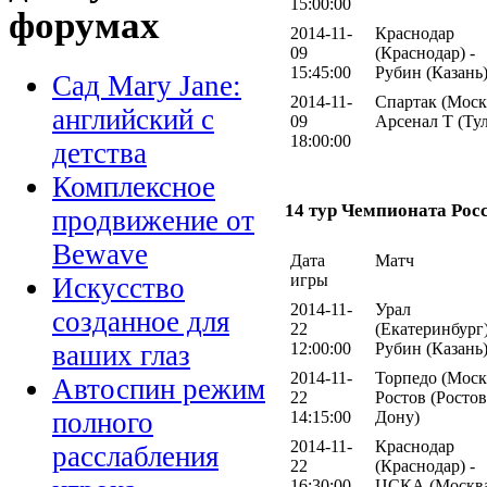
15:00:00
форумах
2014-11-
Краснодар
09
(Краснодар) -
15:45:00
Рубин (Казань
Сад Mary Jane:
2014-11-
Спартак (Москв
английский с
09
Арсенал Т (Тул
18:00:00
детства
Комплексное
14 тур Чемпионата Рос
продвижение от
Bewave
Дата
Матч
игры
Искусство
2014-11-
Урал
созданное для
22
(Екатеринбург)
12:00:00
Рубин (Казань
ваших глаз
2014-11-
Торпедо (Москв
Автоспин режим
22
Ростов (Ростов
полного
14:15:00
Дону)
2014-11-
Краснодар
расслабления
22
(Краснодар) -
16:30:00
ЦСКА (Москв