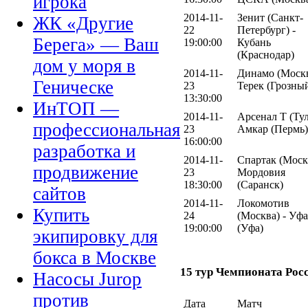
игрока
2014-11-
Зенит (Санкт-
ЖК «Другие
22
Петербург) -
Берега» — Ваш
19:00:00
Кубань
(Краснодар)
дом у моря в
2014-11-
Динамо (Москв
Геническе
23
Терек (Грозны
13:30:00
ИнТОП —
2014-11-
Арсенал Т (Тул
профессиональная
23
Амкар (Пермь)
16:00:00
разработка и
2014-11-
Спартак (Москв
продвижение
23
Мордовия
18:30:00
(Саранск)
сайтов
2014-11-
Локомотив
Купить
24
(Москва) - Уфа
19:00:00
(Уфа)
экипировку для
бокса в Москве
15 тур Чемпионата Рос
Насосы Jurop
против
Дата
Матч