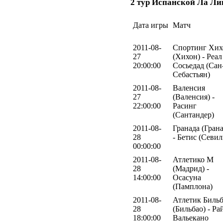
2 тур Испанской Ла Ли
Дата игры
Матч
2011-08-
Спортинг Хих
27
(Хихон) - Реал
20:00:00
Сосьедад (Сан
Себастьян)
2011-08-
Валенсия
27
(Валенсия) -
22:00:00
Расинг
(Сантандер)
2011-08-
Гранада (Грана
28
- Бетис (Севил
00:00:00
2011-08-
Атлетико М
28
(Мадрид) -
14:00:00
Осасуна
(Памплона)
2011-08-
Атлетик Биль
28
(Бильбао) - Ра
18:00:00
Вальекано