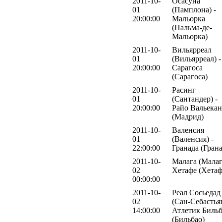
2011-10-
Осасуна
01
(Памплона) -
20:00:00
Мальорка
(Пальма-де-
Мальорка)
2011-10-
Вильярреал
01
(Вильярреал) -
20:00:00
Сарагоса
(Сарагоса)
2011-10-
Расинг
01
(Сантандер) -
20:00:00
Райо Вальека
(Мадрид)
2011-10-
Валенсия
01
(Валенсия) -
22:00:00
Гранада (Грана
2011-10-
Малага (Малаг
02
Хетафе (Хетаф
00:00:00
2011-10-
Реал Сосьедад
02
(Сан-Себастьян
14:00:00
Атлетик Биль
(Бильбао)