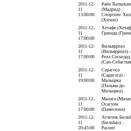
2011-12-
Райо Вальека
11
(Мадрид) -
13:00:00
Спортинг Хих
(Хихон)
2011-12-
Хетафе (Хетаф
11
Гранада (Грана
17:00:00
2011-12-
Вильярреал
11
(Вильярреал) -
17:00:00
Реал Сосьедад
(Сан-Себастья
2011-12-
Сарагоса
11
(Сарагоса) -
19:00:00
Мальорка
(Пальма-де-
Мальорка)
2011-12-
Малага (Малаг
11
Осасуна
17:00:00
(Памплона)
2011-12-
Атлетик Биль
11
(Бильбао) -
20:45:00
Расинг