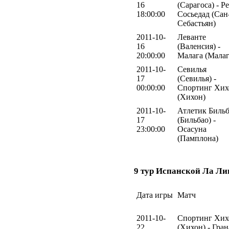
16
(Сарагоса) - Р
18:00:00
Сосьедад (Сан
Себастьян)
2011-10-
Леванте
16
(Валенсия) -
20:00:00
Малага (Малаг
2011-10-
Севилья
17
(Севилья) -
00:00:00
Спортинг Хих
(Хихон)
2011-10-
Атлетик Биль
17
(Бильбао) -
23:00:00
Осасуна
(Памплона)
9 тур Испанской Ла Ли
Дата игры
Матч
2011-10-
Спортинг Хих
22
(Хихон) - Гран