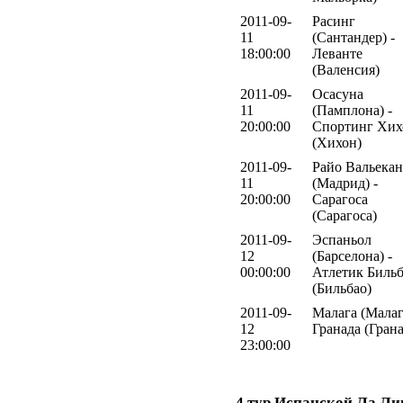
2011-09-
Расинг
11
(Сантандер) -
18:00:00
Леванте
(Валенсия)
2011-09-
Осасуна
11
(Памплона) -
20:00:00
Спортинг Хих
(Хихон)
2011-09-
Райо Вальека
11
(Мадрид) -
20:00:00
Сарагоса
(Сарагоса)
2011-09-
Эспаньол
12
(Барселона) -
00:00:00
Атлетик Биль
(Бильбао)
2011-09-
Малага (Малаг
12
Гранада (Грана
23:00:00
4 тур Испанской Ла Ли