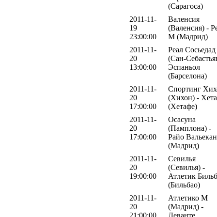
(Сарагоса)
2011-11-
Валенсия
19
(Валенсия) - Р
23:00:00
М (Мадрид)
2011-11-
Реал Сосьедад
20
(Сан-Себастьян
13:00:00
Эспаньол
(Барселона)
2011-11-
Спортинг Хих
20
(Хихон) - Хет
17:00:00
(Хетафе)
2011-11-
Осасуна
20
(Памплона) -
17:00:00
Райо Вальека
(Мадрид)
2011-11-
Севилья
20
(Севилья) -
19:00:00
Атлетик Биль
(Бильбао)
2011-11-
Атлетико М
20
(Мадрид) -
21:00:00
Леванте