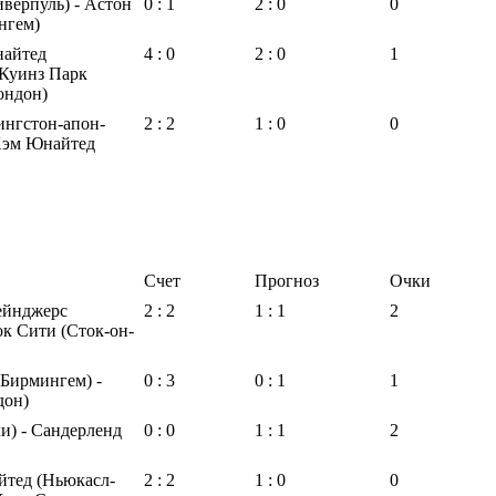
верпуль) - Астон
0 : 1
2 : 0
0
нгем)
найтед
4 : 0
2 : 0
1
 Куинз Парк
ондон)
ингстон-апон-
2 : 2
1 : 0
0
 Хэм Юнайтед
Счет
Прогноз
Очки
ейнджерс
2 : 2
1 : 1
2
ок Сити (Сток-он-
(Бирмингем) -
0 : 3
0 : 1
1
дон)
и) - Сандерленд
0 : 0
1 : 1
2
тед (Ньюкасл-
2 : 2
1 : 0
0