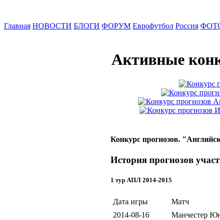
Главная
НОВОСТИ
БЛОГИ
ФОРУМ
Еврофутбол
Россия
ФОТ
Активные конк
Конкурс прогнозов. "Английск
История прогнозов участ
1 тур АПЛ 2014-2015
Дата игры
Матч
2014-08-16
Манчестер Ю