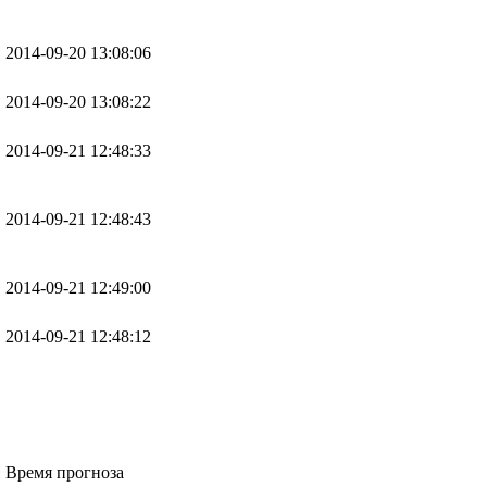
2014-09-20 13:08:06
2014-09-20 13:08:22
2014-09-21 12:48:33
2014-09-21 12:48:43
2014-09-21 12:49:00
2014-09-21 12:48:12
Время прогноза