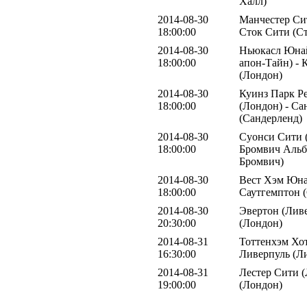
Халл)
2014-08-30
Манчестер Сит
18:00:00
Сток Сити (Ст
2014-08-30
Ньюкасл Юнай
18:00:00
апон-Тайн) - 
(Лондон)
2014-08-30
Куинз Парк Р
18:00:00
(Лондон) - Са
(Сандерленд)
2014-08-30
Суонси Сити (
18:00:00
Бромвич Альб
Бромвич)
2014-08-30
Вест Хэм Юна
18:00:00
Саутгемптон 
2014-08-30
Эвертон (Ливе
20:30:00
(Лондон)
2014-08-31
Тоттенхэм Хот
16:30:00
Ливерпуль (Л
2014-08-31
Лестер Сити (
19:00:00
(Лондон)