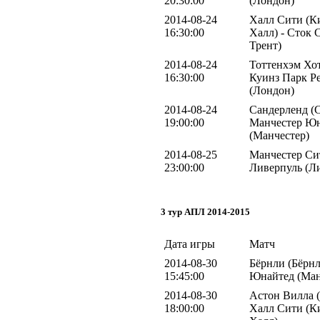
20:30:00
(Лондон)
2014-08-24
Халл Сити (К
16:30:00
Халл) - Сток 
Трент)
2014-08-24
Тоттенхэм Хот
16:30:00
Куинз Парк Р
(Лондон)
2014-08-24
Сандерленд (С
19:00:00
Манчестер Ю
(Манчестер)
2014-08-25
Манчестер Сит
23:00:00
Ливерпуль (Л
3 тур АПЛ 2014-2015
Дата игры
Матч
2014-08-30
Бёрнли (Бёрнл
15:45:00
Юнайтед (Ман
2014-08-30
Астон Вилла 
18:00:00
Халл Сити (К