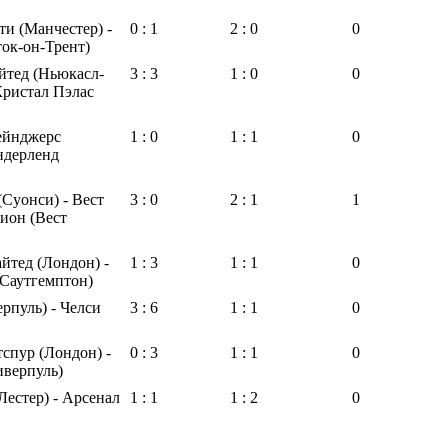
и (Манчестер) -
0 : 1
2 : 0
0
ок-он-Трент)
тед (Ньюкасл-
3 : 3
1 : 0
0
Кристал Пэлас
ейнджерс
1 : 0
1 : 1
0
ндерленд
Суонси) - Вест
3 : 0
2 : 1
1
ион (Вест
йтед (Лондон) -
1 : 3
1 : 1
0
(Саутгемптон)
рпуль) - Челси
3 : 6
1 : 1
0
спур (Лондон) -
0 : 3
1 : 1
0
иверпуль)
Лестер) - Арсенал
1 : 1
1 : 2
0