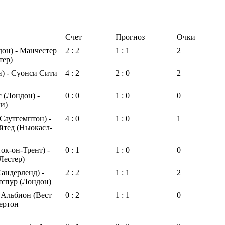
Счет
Прогноз
Очки
он) - Манчестер
2 : 2
1 : 1
2
тер)
) - Суонси Сити
4 : 2
2 : 0
2
 (Лондон) -
0 : 0
1 : 0
0
и)
Саутгемптон) -
4 : 0
1 : 0
1
тед (Ньюкасл-
ок-он-Трент) -
0 : 1
1 : 0
0
Лестер)
андерленд) -
2 : 2
1 : 1
2
тспур (Лондон)
 Альбион (Вест
0 : 2
1 : 1
0
ертон