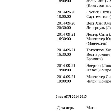
18:00:00
апон-Тайн) - 
(Кингстон-ап
2014-09-20
Суонси Сити (
18:00:00
Саутгемптон 
2014-09-20
Вест Хэм Юна
20:30:00
Ливерпуль (Л
2014-09-21
Лестер Сити (
16:30:00
Манчестер Ю
(Манчестер)
2014-09-21
Тоттенхэм Хот
16:30:00
Вест Бромвич
Бромвич)
2014-09-21
Эвертон (Ливе
19:00:00
Пэлас (Лондо
2014-09-21
Манчестер Сит
19:00:00
Челси (Лондо
6 тур АПЛ 2014-2015
Дата игры
Матч