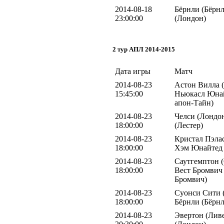
2014-08-18
Бёрнли (Бёрнл
23:00:00
(Лондон)
2 тур АПЛ 2014-2015
Дата игры
Матч
2014-08-23
Астон Вилла 
15:45:00
Ньюкасл Юнай
апон-Тайн)
2014-08-23
Челси (Лондон
18:00:00
(Лестер)
2014-08-23
Кристал Пэлас
18:00:00
Хэм Юнайтед 
2014-08-23
Саутгемптон (
18:00:00
Вест Бромвич
Бромвич)
2014-08-23
Суонси Сити (
18:00:00
Бёрнли (Бёрнл
2014-08-23
Эвертон (Ливе