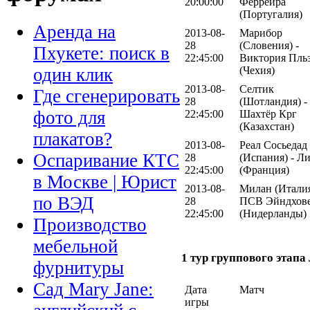
20:00:00
Феррейра
(Португалия)
Аренда на
2013-08-
Марибор
28
(Словения) -
Пхукете: поиск в
22:45:00
Виктория Пль
(Чехия)
один клик
2013-08-
Селтик
Где сгенерировать
28
(Шотландия) -
фото для
22:45:00
Шахтёр Крг
(Казахстан)
плакатов?
2013-08-
Реал Сосьедад
Оспаривание КТС
28
(Испания) - Л
22:45:00
(Франция)
в Москве | Юрист
2013-08-
Милан (Италия
по ВЭД
28
ПСВ Эйндхов
22:45:00
(Нидерланды)
Производство
мебельной
1 тур группового этап
фурнитуры
Сад Mary Jane:
Дата
Матч
игры