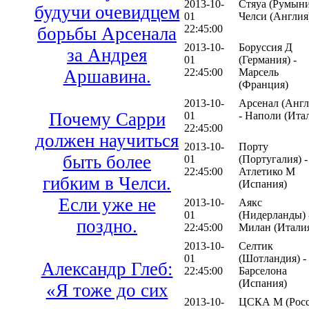
2013-10-
Стяуа (Румыни
будучи очевидцем
01
Челси (Англия
22:45:00
борьбы Арсенала
2013-10-
Боруссия Д
за Андрея
01
(Германия) -
Аршавина.
22:45:00
Марсель
(Франция)
2013-10-
Арсенал (Англ
Почему Сарри
01
- Наполи (Ита
22:45:00
должен научиться
2013-10-
Порту
быть более
01
(Португалия) -
22:45:00
Атлетико М
гибким в Челси.
(Испания)
Если уже не
2013-10-
Аякс
01
(Нидерланды) 
поздно.
22:45:00
Милан (Итали
2013-10-
Селтик
01
(Шотландия) -
Александр Глеб:
22:45:00
Барселона
(Испания)
«Я тоже до сих
2013-10-
ЦСКА М (Росс