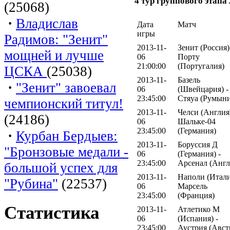
4 тур группового этап
(25068)
·
Владислав
Дата
Матч
игры
Радимов: "Зенит"
2013-11-
Зенит (Россия)
мощней и лучше
06
Порту
21:00:00
(Португалия)
ЦСКА
(25038)
2013-11-
Базель
·
"Зенит" завоевал
06
(Швейцария) -
23:45:00
Стяуа (Румыни
чемпионский титул!
2013-11-
Челси (Англия)
(24186)
06
Шальке-04
23:45:00
(Германия)
·
Курбан Бердыев:
2013-11-
Боруссия Д
"Бронзовые медали -
06
(Германия) -
23:45:00
Арсенал (Англ
большой успех для
2013-11-
Наполи (Итали
"Рубина"
(22537)
06
Марсель
23:45:00
(Франция)
Статистика
2013-11-
Атлетико М
06
(Испания) -
23:45:00
Аустрия (Авст