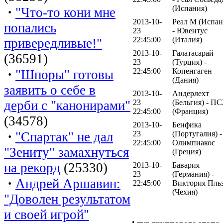
(Испания)
·
"Что-то кони мне
2013-10-
Реал М (Испан
попались
23
- Ювентус
22:45:00
(Италия)
привередливые!"
2013-10-
Галатасарай
(36591)
23
(Турция) -
22:45:00
Копенгаген
·
"Шпоры" готовы
(Дания)
заявить о себе в
2013-10-
Андерлехт
23
(Бельгия) - П
дерби с "канонирами"
22:45:00
(Франция)
(34578)
2013-10-
Бенфика
·
23
(Португалия) -
"Спартак" не дал
22:45:00
Олимпиакос
"Зениту" замахнуться
(Греция)
на рекорд
(25330)
2013-10-
Бавария
23
(Германия) -
·
Андрей Аршавин:
22:45:00
Виктория Пль
(Чехия)
"Доволен результатом
и своей игрой"