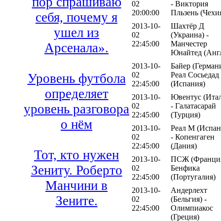
пор спрашиваю
02
- Виктория
20:00:00
Пльзень (Чехи
себя, почему я
2013-10-
Шахтёр Д
ушел из
02
(Украина) -
22:45:00
Манчестер
Арсенала».
Юнайтед (Анг
2013-10-
Байер (Германи
02
Реал Сосьедад
Уровень футбола
22:45:00
(Испания)
определяет
2013-10-
Ювентус (Ита
уровень разговора
02
- Галатасарай
22:45:00
(Турция)
о нём
2013-10-
Реал М (Испан
02
- Копенгаген
22:45:00
(Дания)
Тот, кто нужен
2013-10-
ПСЖ (Франция
Зениту. Роберто
02
Бенфика
22:45:00
(Португалия)
Манчини в
2013-10-
Андерлехт
Зените.
02
(Бельгия) -
22:45:00
Олимпиакос
(Греция)