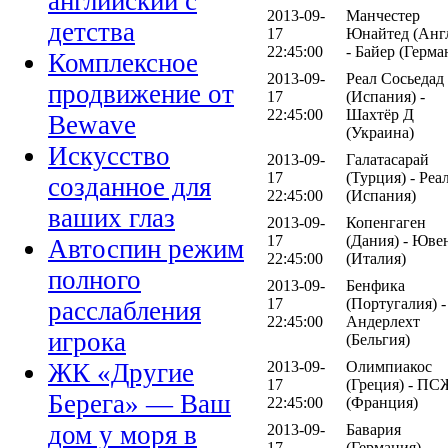
английский с
2013-09-
Манчестер
детства
17
Юнайтед (Анг
22:45:00
- Байер (Герма
Комплексное
2013-09-
Реал Сосьедад
продвижение от
17
(Испания) -
22:45:00
Шахтёр Д
Bewave
(Украина)
Искусство
2013-09-
Галатасарай
17
(Турция) - Реа
созданное для
22:45:00
(Испания)
ваших глаз
2013-09-
Копенгаген
17
(Дания) - Юве
Автоспин режим
22:45:00
(Италия)
полного
2013-09-
Бенфика
17
(Португалия) -
расслабления
22:45:00
Андерлехт
игрока
(Бельгия)
2013-09-
Олимпиакос
ЖК «Другие
17
(Греция) - ПС
Берега» — Ваш
22:45:00
(Франция)
дом у моря в
2013-09-
Бавария
17
(Германия) -