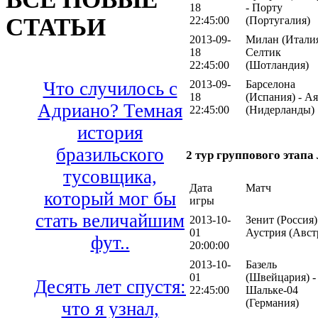
18
- Порту
СТАТЬИ
22:45:00
(Португалия)
2013-09-
Милан (Италия
18
Селтик
22:45:00
(Шотландия)
2013-09-
Барселона
Что случилось с
18
(Испания) - А
Адриано? Темная
22:45:00
(Нидерланды)
история
бразильского
2 тур группового этап
тусовщика,
Дата
Матч
который мог бы
игры
стать величайшим
2013-10-
Зенит (Россия)
01
Аустрия (Авст
фут..
20:00:00
2013-10-
Базель
01
(Швейцария) -
Десять лет спустя:
22:45:00
Шальке-04
(Германия)
что я узнал,