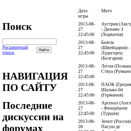
Дата
Матч
игры
Поиск
2013-08-
Аустрия (Авст
27
- Динамо З
22:45:00
(Хорватия)
2013-08-
Базель
Расширеный
27
(Швейцария) -
поиск
22:45:00
Лудогорец
(Болгария)
2013-08-
Легия (Польша
27
Стяуа (Румыни
НАВИГАЦИЯ
22:45:00
2013-08-
ПАОК (Греция)
ПО САЙТУ
27
Шальке-04
22:45:00
(Германия)
Последние
2013-08-
Арсенал (Англ
27
- Фенербахче
22:45:00
(Турция)
дискуссии на
2013-08-
Зенит (Россия)
форумах
28
Пасуш де