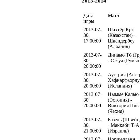
2013-2014
Дата
Матч
игры
2013-07-
Шахтёр Крг
30
(Казахстан) -
17:00:00
Шкёндербеу
(Албания)
2013-07-
Динамо Тб (Гр
30
- Стяуа (Румы
20:00:00
2013-07-
Аустрия (Австр
30
Хафнарфьорду
20:00:00
(Исландия)
2013-07-
Нымме Калью
30
(Эстония) -
20:00:00
Виктория Пль
(Чехия)
2013-07-
Базель (Швейц
30
- Маккаби Т-А
21:00:00
(Израиль)
2013-07-
Норшелланн