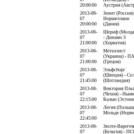
20:00:00
Аустрия (Авст
2013-08-
Зенит (Россия)
07
Норшелланн
20:00:00
(Дания)
2013-08-
Шериф (Молда
07
- Динамо З
21:00:00
(Хорватия)
2013-08-
Металлист
07
(Украина) - 
21:00:00
(Греция)
2013-08-
Эльфсборг
07
(Швеция) - Се
21:45:00
(Шотландия)
2013-08-
Виктория Пль
07
(Чехия) - Ным
22:15:00
Калью (Эстони
2013-08-
Легия (Польша
07
Мольде (Норве
22:45:00
2013-08-
Зюлте-Вареге
07
(Бельгия) - П