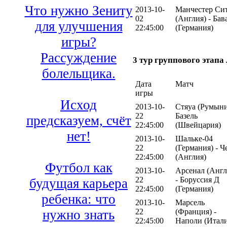
Что нужно Зениту
2013-10-
Манчестер Си
02
(Англия) - Бав
для улучшения
22:45:00
(Германия)
игры?
Рассуждение
3 тур группового этап
болельщика.
Дата
Матч
игры
Исход
2013-10-
Стяуа (Румыни
22
Базель
предсказуем, счёт
22:45:00
(Швейцария)
нет!
2013-10-
Шальке-04
22
(Германия) - Ч
22:45:00
(Англия)
Футбол как
2013-10-
Арсенал (Англ
22
- Боруссия Д
будущая карьера
22:45:00
(Германия)
ребенка: что
2013-10-
Марсель
22
(Франция) -
нужно знать
22:45:00
Наполи (Итали