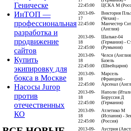
Геническе
22:45:00
ЦСКА М (Росс
ИнТОП —
2013-09-
Виктория Пль
17
(Чехия) -
профессиональная
22:45:00
Манчестер Си
(Англия)
разработка и
2013-09-
Шальке-04
продвижение
18
(Германия) - С
22:45:00
(Румыния)
сайтов
2013-09-
Челси (Англия)
Купить
18
Базель
22:45:00
(Швейцария)
экипировку для
2013-09-
Марсель
бокса в Москве
18
(Франция) -
22:45:00
Арсенал (Англ
Насосы Jurop
2013-09-
Наполи (Итали
против
18
Боруссия Д
22:45:00
(Германия)
отечественных
2013-09-
Атлетико М
КО
18
(Испания) - Зе
22:45:00
(Россия)
ВСЕ НОВЫЕ
2013-09-
Аустрия (Авст