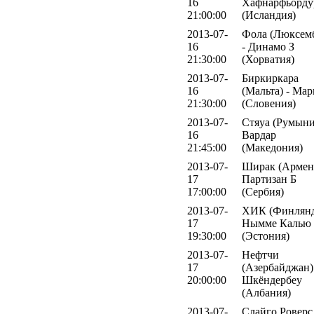
16
Хафнарфьорду
21:00:00
(Исландия)
2013-07-
Фола (Люксем
16
- Динамо З
21:30:00
(Хорватия)
2013-07-
Биркиркара
16
(Мальта) - Ма
21:30:00
(Словения)
2013-07-
Стяуа (Румыни
16
Вардар
21:45:00
(Македония)
2013-07-
Ширак (Армени
17
Партизан Б
17:00:00
(Сербия)
2013-07-
ХИК (Финлянд
17
Нымме Калью
19:30:00
(Эстония)
2013-07-
Нефтчи
17
(Азербайджан)
20:00:00
Шкёндербеу
(Албания)
2013-07-
Слайго Роверс