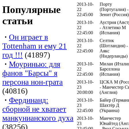
2013-10-
Порту
Популярные
22
(Португалия) -
22:45:00
Зенит (Россия)
статьи
2013-10-
Аустрия (Авст
22
- Атлетико М
22:45:00
(Испания)
·
Он играет в
2013-10-
Селтик
Tottenham и ему 21
22
(Шотландия) -
22:45:00
Аякс
год !!!
(41897)
(Нидерланды)
·
Моуринью: для
2013-10-
Милан (Италия
22
Барселона
фанов "Барсы" я
22:45:00
(Испания)
персона нон-грата
2013-10-
ЦСКА М (Росс
23
- Манчестер С
(40816)
20:00:00
(Англия)
·
Фердинанд:
2013-10-
Байер (Германи
23
Шахтёр Д
сборной не хватает
22:45:00
(Украина)
манкунианского духа
2013-10-
Манчестер
23
Юнайтед (Анг
(38256)
22:45:00
- Реал Сосьеда