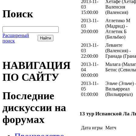
2013-11-
Хетафе (Хетаф
03
Валенсия
Поиск
15:00:00
(Валенсия)
2013-11-
Атлетико М
03
(Мадрид) -
20:00:00
Атлетик Б
Расширеный
(Бильбао)
поиск
2013-11-
Леванте
03
(Валенсия) -
22:00:00
Гранада (Грана
НАВИГАЦИЯ
2013-11-
Малага (Малаг
04
Бетис (Севиль
ПО САЙТУ
00:00:00
2013-11-
Эльче (Эльче) 
05
Вильярреал
Последние
01:00:00
(Вильярреал)
дискуссии на
13 тур Испанской Ла Л
форумах
Дата игры
Матч