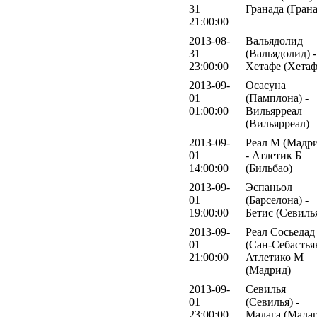
31
Гранада (Грана
21:00:00
2013-08-
Вальядолид
31
(Вальядолид) -
23:00:00
Хетафе (Хетаф
2013-09-
Осасуна
01
(Памплона) -
01:00:00
Вильярреал
(Вильярреал)
2013-09-
Реал М (Мадр
01
- Атлетик Б
14:00:00
(Бильбао)
2013-09-
Эспаньол
01
(Барселона) -
19:00:00
Бетис (Севиль
2013-09-
Реал Сосьедад
01
(Сан-Себастьян
21:00:00
Атлетико М
(Мадрид)
2013-09-
Севилья
01
(Севилья) -
23:00:00
Малага (Малаг