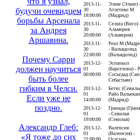
что я узнал,
2013-11-
Эльче (Эльче) 
будучи очевидцем
30
Атлетико М
18:00:00
(Мадрид)
борьбы Арсенала
2013-11-
Сельта (Виго) 
за Андрея
30
Альмерия
20:00:00
(Альмерия)
Аршавина.
2013-11-
Реал М (Мадр
30
- Вальядолид
22:00:00
(Вальядолид)
Почему Сарри
2013-12-
Эспаньол
должен научиться
01
(Барселона) - 
00:00:00
Сосьедад (Сан
быть более
Себастьян)
гибким в Челси.
2013-12-
Бетис (Севилья
01
Райо Вальека
Если уже не
14:00:00
(Мадрид)
поздно.
2013-12-
Гранада (Грана
01
- Севилья
19:00:00
(Севилья)
Александр Глеб:
2013-12-
Валенсия
01
(Валенсия) -
«Я тоже до сих
21:00:00
Осасуна