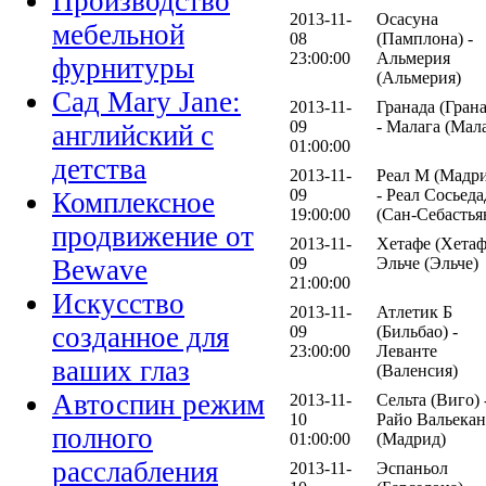
Производство
2013-11-
Осасуна
мебельной
08
(Памплона) -
23:00:00
Альмерия
фурнитуры
(Альмерия)
Сад Mary Jane:
2013-11-
Гранада (Грана
09
- Малага (Мал
английский с
01:00:00
детства
2013-11-
Реал М (Мадр
09
- Реал Сосьеда
Комплексное
19:00:00
(Сан-Себастья
продвижение от
2013-11-
Хетафе (Хетаф
09
Эльче (Эльче)
Bewave
21:00:00
Искусство
2013-11-
Атлетик Б
созданное для
09
(Бильбао) -
23:00:00
Леванте
ваших глаз
(Валенсия)
Автоспин режим
2013-11-
Сельта (Виго) 
10
Райо Вальека
полного
01:00:00
(Мадрид)
расслабления
2013-11-
Эспаньол