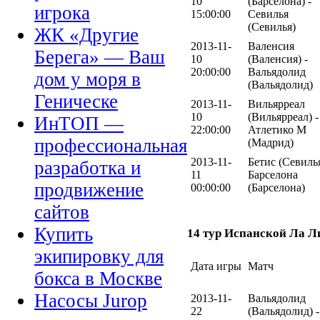
10
(Барселона) -
игрока
15:00:00
Севилья
(Севилья)
ЖК «Другие
2013-11-
Валенсия
Берега» — Ваш
10
(Валенсия) -
20:00:00
Вальядолид
дом у моря в
(Вальядолид)
Геническе
2013-11-
Вильярреал
10
(Вильярреал) -
ИнТОП —
22:00:00
Атлетико М
профессиональная
(Мадрид)
2013-11-
Бетис (Севилья
разработка и
11
Барселона
продвижение
00:00:00
(Барселона)
сайтов
Купить
14 тур Испанской Ла Л
экипировку для
Дата игры
Матч
бокса в Москве
Насосы Jurop
2013-11-
Вальядолид
22
(Вальядолид) -