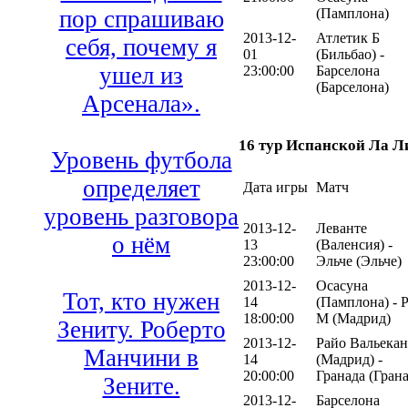
(Памплона)
пор спрашиваю
2013-12-
Атлетик Б
себя, почему я
01
(Бильбао) -
ушел из
23:00:00
Барселона
(Барселона)
Арсенала».
16 тур Испанской Ла Л
Уровень футбола
определяет
Дата игры
Матч
уровень разговора
2013-12-
Леванте
о нём
13
(Валенсия) -
23:00:00
Эльче (Эльче)
2013-12-
Осасуна
Тот, кто нужен
14
(Памплона) - 
18:00:00
М (Мадрид)
Зениту. Роберто
2013-12-
Райо Вальека
Манчини в
14
(Мадрид) -
20:00:00
Гранада (Грана
Зените.
2013-12-
Барселона