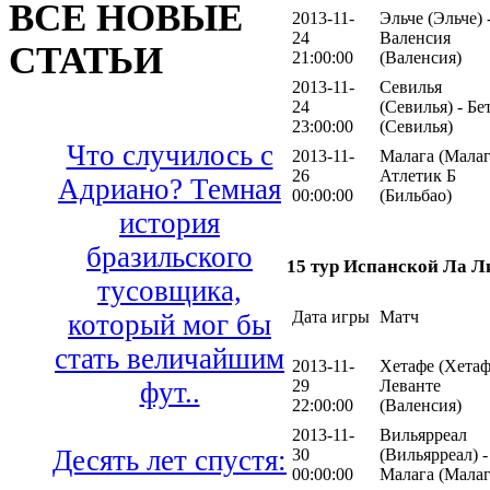
ВСЕ НОВЫЕ
2013-11-
Эльче (Эльче) 
24
Валенсия
СТАТЬИ
21:00:00
(Валенсия)
2013-11-
Севилья
24
(Севилья) - Бе
23:00:00
(Севилья)
Что случилось с
2013-11-
Малага (Малаг
26
Атлетик Б
Адриано? Темная
00:00:00
(Бильбао)
история
бразильского
15 тур Испанской Ла Л
тусовщика,
Дата игры
Матч
который мог бы
стать величайшим
2013-11-
Хетафе (Хетаф
29
Леванте
фут..
22:00:00
(Валенсия)
2013-11-
Вильярреал
Десять лет спустя:
30
(Вильярреал) -
00:00:00
Малага (Малаг