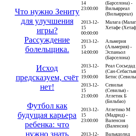
14
(Барселона) -
23:00:00
Вильярреал
Что нужно Зениту
(Вильярреал)
для улучшения
2013-12-
Малага (Малаг
15
Хетафе (Хетаф
игры?
00:00:00
Рассуждение
2013-12-
Альмерия
15
(Альмерия) -
болельщика.
14:00:00
Эспаньол
(Барселона)
2013-12-
Реал Сосьедад
Исход
15
(Сан-Себастьян
предсказуем, счёт
19:00:00
Бетис (Севиль
2013-12-
Севилья
нет!
15
(Севилья) -
21:00:00
Атлетик Б
(Бильбао)
Футбол как
2013-12-
Атлетико М
будущая карьера
15
(Мадрид) -
23:00:00
Валенсия
ребенка: что
(Валенсия)
нужно знать
2013-12-
Вальядолид