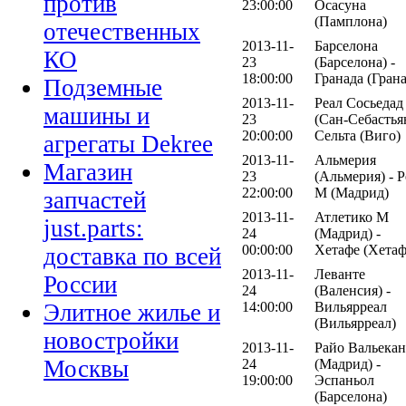
против
23:00:00
Осасуна
(Памплона)
отечественных
2013-11-
Барселона
КО
23
(Барселона) -
18:00:00
Гранада (Грана
Подземные
2013-11-
Реал Сосьедад
машины и
23
(Сан-Себастьян
20:00:00
Сельта (Виго)
агрегаты Dekree
2013-11-
Альмерия
Магазин
23
(Альмерия) - Р
22:00:00
М (Мадрид)
запчастей
2013-11-
Атлетико М
just.parts:
24
(Мадрид) -
00:00:00
Хетафе (Хетаф
доставка по всей
2013-11-
Леванте
России
24
(Валенсия) -
Элитное жилье и
14:00:00
Вильярреал
(Вильярреал)
новостройки
2013-11-
Райо Вальека
Москвы
24
(Мадрид) -
19:00:00
Эспаньол
(Барселона)