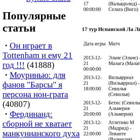
17
(Вальядолид) -
00:00:00
Сельта (Виго)
Популярные
статьи
17 тур Испанской Ла Л
·
Он играет в
Дата игры
Матч
Tottenham и ему 21
2013-12-
Эльче (Эльче) 
год !!!
(41888)
21
Малага (Малаг
00:00:00
·
Моуринью: для
2013-12-
Вильярреал
фанов "Барсы" я
21
(Вильярреал) -
18:00:00
Севилья
персона нон-грата
(Севилья)
(40807)
2013-12-
Бетис (Севилья
21
Альмерия
·
Фердинанд:
20:00:00
(Альмерия)
сборной не хватает
2013-12-
Атлетико М
21
(Мадрид) -
манкунианского духа
22:00:00
Леванте
(Валенсия)