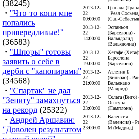
(38245)
2013-12-
Гранада (Грана
·
"Что-то кони мне
22
- Реал Сосьеда
00:00:00
(Сан-Себастья
попались
2013-12-
Эспаньол
привередливые!"
22
(Барселона) -
14:00:00
Вальядолид
(36583)
(Вальядолид)
·
"Шпоры" готовы
2013-12-
Хетафе (Хетаф
22
Барселона
заявить о себе в
19:00:00
(Барселона)
дерби с "канонирами"
2013-12-
Атлетик Б
22
(Бильбао) - Ра
(34568)
21:00:00
Вальекано
·
"Спартак" не дал
(Мадрид)
2013-12-
Сельта (Виго) 
"Зениту" замахнуться
22
Осасуна
на рекорд
(25322)
23:00:00
(Памплона)
2013-12-
Валенсия
·
Андрей Аршавин:
22
(Валенсия) - Р
"Доволен результатом
23:00:00
М (Мадрид)
и своей игрой"