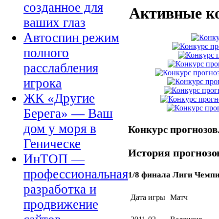
созданное для
Активные к
ваших глаз
Автоспин режим
полного
расслабления
игрока
ЖК «Другие
Берега» — Ваш
дом у моря в
Конкурс прогнозов
Геническе
История прогнозов
ИнТОП —
профессиональная
1/8 финала Лиги Чемпи
разработка и
Дата игры
Матч
продвижение