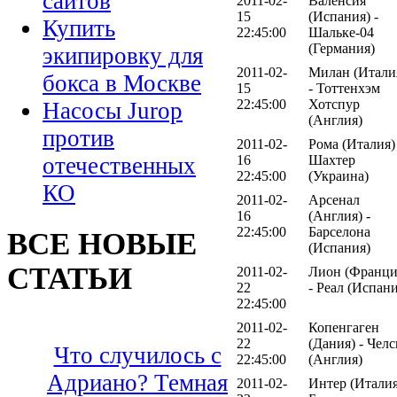
сайтов
2011-02-
Валенсия
15
(Испания) -
Купить
22:45:00
Шальке-04
(Германия)
экипировку для
2011-02-
Милан (Итали
бокса в Москве
15
- Тоттенхэм
22:45:00
Хотспур
Насосы Jurop
(Англия)
против
2011-02-
Рома (Италия) 
16
Шахтер
отечественных
22:45:00
(Украина)
КО
2011-02-
Арсенал
16
(Англия) -
22:45:00
Барселона
ВСЕ НОВЫЕ
(Испания)
СТАТЬИ
2011-02-
Лион (Франци
22
- Реал (Испани
22:45:00
2011-02-
Копенгаген
22
(Дания) - Челс
Что случилось с
22:45:00
(Англия)
Адриано? Темная
2011-02-
Интер (Италия