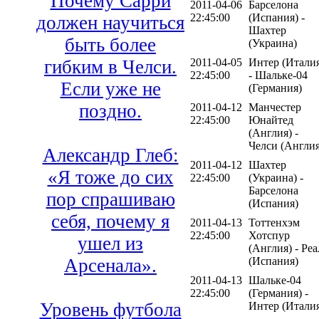
Почему Сарри
2011-04-06
Барселона
22:45:00
(Испания) -
должен научиться
Шахтер
быть более
(Украина)
гибким в Челси.
2011-04-05
Интер (Итали
22:45:00
- Шальке-04
Если уже не
(Германия)
поздно.
2011-04-12
Манчестер
22:45:00
Юнайтед
(Англия) -
Челси (Англия
Александр Глеб:
2011-04-12
Шахтер
«Я тоже до сих
22:45:00
(Украина) -
Барселона
пор спрашиваю
(Испания)
себя, почему я
2011-04-13
Тоттенхэм
22:45:00
Хотспур
ушел из
(Англия) - Реа
Арсенала».
(Испания)
2011-04-13
Шальке-04
22:45:00
(Германия) -
Уровень футбола
Интер (Итали