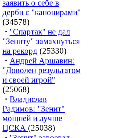
заявить о себе в
дерби с "канонирами"
(34578)
·
"Спартак" не дал
"Зениту" замахнуться
на рекорд
(25330)
·
Андрей Аршавин:
"Доволен результатом
и своей игрой"
(25068)
·
Владислав
Радимов: "Зенит"
мощней и лучше
ЦСКА
(25038)
·
"Зенит" завоевал