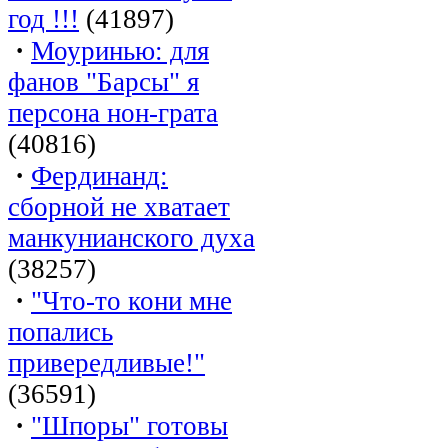
год !!!
(41897)
·
Моуринью: для
фанов "Барсы" я
персона нон-грата
(40816)
·
Фердинанд:
сборной не хватает
манкунианского духа
(38257)
·
"Что-то кони мне
попались
привередливые!"
(36591)
·
"Шпоры" готовы