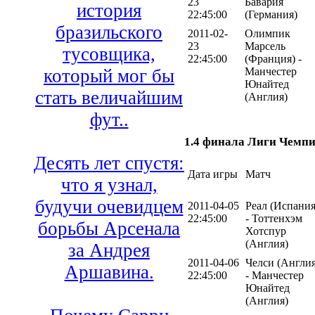
23
Бавария
история
22:45:00
(Германия)
бразильского
2011-02-
Олимпик
23
Марсель
тусовщика,
22:45:00
(Франция) -
Манчестер
который мог бы
Юнайтед
стать величайшим
(Англия)
фут..
1.4 финала Лиги Чемпи
Десять лет спустя:
Дата игры
Матч
что я узнал,
будучи очевидцем
2011-04-05
Реал (Испания
22:45:00
- Тоттенхэм
борьбы Арсенала
Хотспур
(Англия)
за Андрея
2011-04-06
Челси (Англия
Аршавина.
22:45:00
- Манчестер
Юнайтед
(Англия)