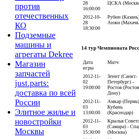
28
ЦСКА (Москв
против
16:00:00
отечественных
2012-10-
Рубин (Казань)
28
Анжи (Махачк
КО
18:30:00
Подземные
машины и
14 тур Чемпионата Рос
агрегаты Dekree
Магазин
Дата
Матч
игры
запчастей
2012-11-
Зенит (Санкт-
just.parts:
02
Петербург) -
19:00:00
Ростов (Ростов
доставка по всей
Дону)
России
2012-11-
Амкар (Пермь)
03
Кубань
Элитное жилье и
13:00:00
(Краснодар)
новостройки
2012-11-
Крылья Совет
03
(Самара) - Спа
Москвы
15:30:00
(Москва)