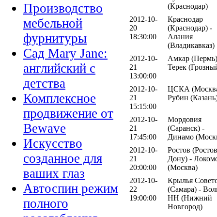
Производство
(Краснодар)
2012-10-
Краснодар
мебельной
20
(Краснодар) -
фурнитуры
18:30:00
Алания
(Владикавказ)
Сад Mary Jane:
2012-10-
Амкар (Пермь)
английский с
21
Терек (Грозны
13:00:00
детства
2012-10-
ЦСКА (Москва
Комплексное
21
Рубин (Казань
15:15:00
продвижение от
2012-10-
Мордовия
Bewave
21
(Саранск) -
17:45:00
Динамо (Моск
Искусство
2012-10-
Ростов (Ростов
созданное для
21
Дону) - Локом
20:00:00
(Москва)
ваших глаз
2012-10-
Крылья Совет
Автоспин режим
22
(Самара) - Вол
19:00:00
НН (Нижний
полного
Новгород)