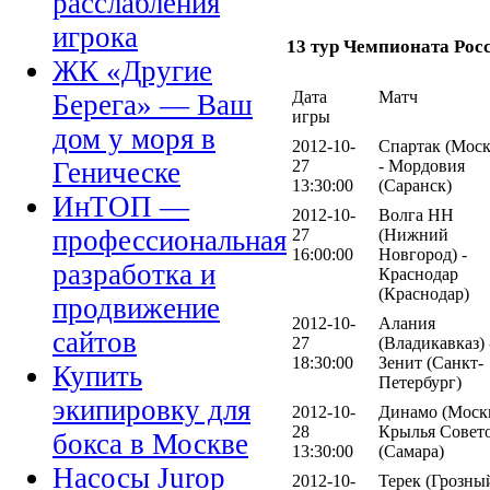
расслабления
игрока
13 тур Чемпионата Рос
ЖК «Другие
Дата
Матч
Берега» — Ваш
игры
дом у моря в
2012-10-
Спартак (Моск
27
- Мордовия
Геническе
13:30:00
(Саранск)
ИнТОП —
2012-10-
Волга НН
профессиональная
27
(Нижний
16:00:00
Новгород) -
разработка и
Краснодар
(Краснодар)
продвижение
2012-10-
Алания
сайтов
27
(Владикавказ) 
18:30:00
Зенит (Санкт-
Купить
Петербург)
экипировку для
2012-10-
Динамо (Москв
28
Крылья Совет
бокса в Москве
13:30:00
(Самара)
Насосы Jurop
2012-10-
Терек (Грозный