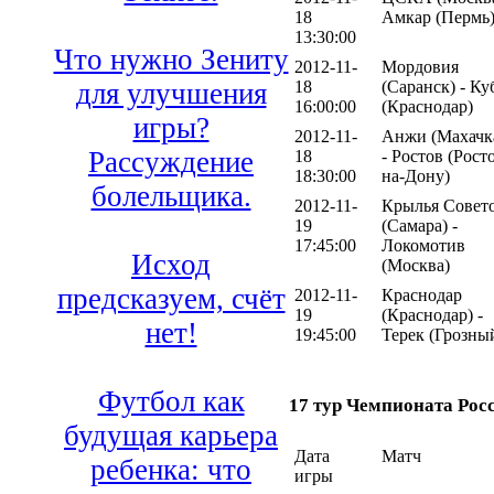
18
Амкар (Пермь
13:30:00
Что нужно Зениту
2012-11-
Мордовия
18
(Саранск) - Ку
для улучшения
16:00:00
(Краснодар)
игры?
2012-11-
Анжи (Махачк
Рассуждение
18
- Ростов (Рост
18:30:00
на-Дону)
болельщика.
2012-11-
Крылья Совет
19
(Самара) -
17:45:00
Локомотив
Исход
(Москва)
предсказуем, счёт
2012-11-
Краснодар
19
(Краснодар) -
нет!
19:45:00
Терек (Грозны
Футбол как
17 тур Чемпионата Рос
будущая карьера
Дата
Матч
ребенка: что
игры