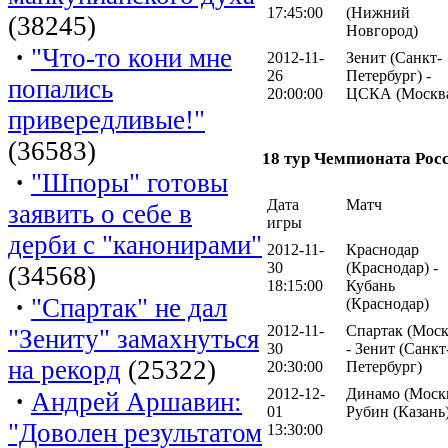
17:45:00
(Нижний
(38245)
Новгород)
·
"Что-то кони мне
2012-11-
Зенит (Санкт-
26
Петербург) -
попались
20:00:00
ЦСКА (Москв
привередливые!"
(36583)
18 тур Чемпионата Рос
·
"Шпоры" готовы
Дата
Матч
заявить о себе в
игры
дерби с "канонирами"
2012-11-
Краснодар
30
(Краснодар) -
(34568)
18:15:00
Кубань
·
"Спартак" не дал
(Краснодар)
2012-11-
Спартак (Моск
"Зениту" замахнуться
30
- Зенит (Санкт
на рекорд
(25322)
20:30:00
Петербург)
2012-12-
Динамо (Москв
·
Андрей Аршавин:
01
Рубин (Казань
"Доволен результатом
13:30:00