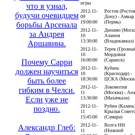
игры
что я узнал,
2012-11-
Ростов (Ростов
будучи очевидцем
09
Дону) - Амкар
19:00:00
(Пермь)
борьбы Арсенала
2012-11-
Динамо (Москв
за Андрея
10
Алания
13:30:00
(Владикавказ)
Аршавина.
2012-11-
Терек (Грозный
10
Мордовия
16:00:00
(Саранск)
Почему Сарри
2012-11-
Кубань
должен научиться
10
(Краснодар) -
18:30:00
ЦСКА (Москв
быть более
2012-11-
Локомотив
гибким в Челси.
11
(Москва) - Ан
Если уже не
13:30:00
(Махачкала)
2012-11-
Рубин (Казань)
поздно.
11
Крылья Совет
15:45:00
(Самара)
2012-11-
Волга НН
Александр Глеб:
11
(Нижний