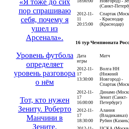
«Я тоже до сих
18:00:00
Новгород) - З
(Санкт-Петерб
пор спрашиваю
2012-11-
Спартак (Моск
себя, почему я
11
- Краснодар
20:15:00
(Краснодар)
ушел из
Арсенала».
16 тур Чемпионата Рос
Уровень футбола
Дата
Матч
игры
определяет
2012-11-
Волга НН
уровень разговора
17
(Нижний
13:30:00
Новгород) -
о нём
Спартак (Моск
2012-11-
Динамо (Москв
17
Зенит (Санкт-
Тот, кто нужен
16:00:00
Петербург)
Зениту. Роберто
2012-11-
Алания
17
(Владикавказ) 
Манчини в
18:30:00
Рубин (Казань
Зените.
2012-11-
ЦСКА (Москва