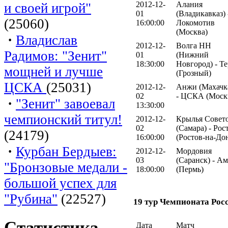
2012-12-
Алания
и своей игрой"
01
(Владикавказ) 
(25060)
16:00:00
Локомотив
(Москва)
·
Владислав
2012-12-
Волга НН
Радимов: "Зенит"
01
(Нижний
18:30:00
Новгород) - Т
мощней и лучше
(Грозный)
ЦСКА
(25031)
2012-12-
Анжи (Махачк
02
- ЦСКА (Моск
·
"Зенит" завоевал
13:30:00
чемпионский титул!
2012-12-
Крылья Совет
02
(Самара) - Рос
(24179)
16:00:00
(Ростов-на-До
·
Курбан Бердыев:
2012-12-
Мордовия
03
(Саранск) - А
"Бронзовые медали -
18:00:00
(Пермь)
большой успех для
"Рубина"
(22527)
19 тур Чемпионата Рос
Статистика
Дата
Матч