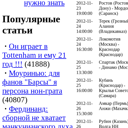
нужно знать
2012-11-
Ростов (Ростов
23
Дону) - Мордо
19:00:00
(Саранск)
Популярные
2012-11-
Терек (Грозный
24
Алания
статьи
14:00:00
(Владикавказ)
2012-11-
Локомотив
·
24
(Москва) -
Он играет в
16:30:00
Краснодар
Tottenham и ему 21
(Краснодар)
год !!!
(41888)
2012-11-
Спартак (Моск
25
- Динамо (Мос
·
Моуринью: для
13:30:00
фанов "Барсы" я
2012-11-
Кубань
25
(Краснодар) -
персона нон-грата
16:00:00
Крылья Совет
(Самара)
(40807)
2012-11-
Амкар (Пермь)
·
Фердинанд:
26
Анжи (Махачк
15:30:00
сборной не хватает
2012-11-
Рубин (Казань)
манкунианского духа
26
Волга НН