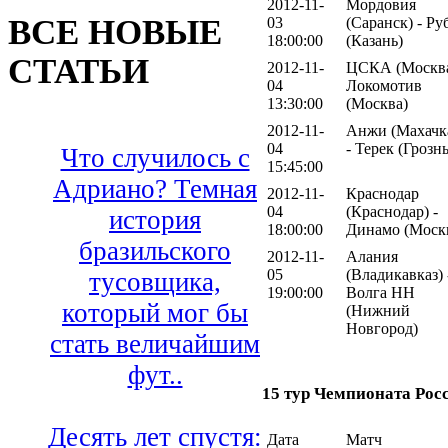
2012-11-
Мордовия
ВСЕ НОВЫЕ
03
(Саранск) - Ру
18:00:00
(Казань)
СТАТЬИ
2012-11-
ЦСКА (Москва
04
Локомотив
13:30:00
(Москва)
2012-11-
Анжи (Махачк
04
- Терек (Грозн
Что случилось с
15:45:00
Адриано? Темная
2012-11-
Краснодар
04
(Краснодар) -
история
18:00:00
Динамо (Моск
бразильского
2012-11-
Алания
05
(Владикавказ) 
тусовщика,
19:00:00
Волга НН
который мог бы
(Нижний
Новгород)
стать величайшим
фут..
15 тур Чемпионата Рос
Десять лет спустя:
Дата
Матч