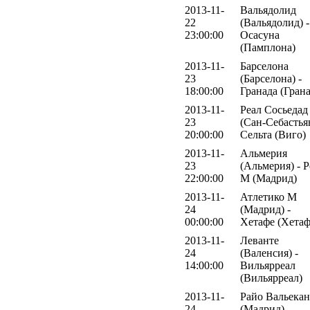
2013-11-
Вальядолид
22
(Вальядолид) -
23:00:00
Осасуна
(Памплона)
2013-11-
Барселона
23
(Барселона) -
18:00:00
Гранада (Грана
2013-11-
Реал Сосьедад
23
(Сан-Себастьян
20:00:00
Сельта (Виго)
2013-11-
Альмерия
23
(Альмерия) - Р
22:00:00
М (Мадрид)
2013-11-
Атлетико М
24
(Мадрид) -
00:00:00
Хетафе (Хетаф
2013-11-
Леванте
24
(Валенсия) -
14:00:00
Вильярреал
(Вильярреал)
2013-11-
Райо Вальека
24
(Мадрид) -