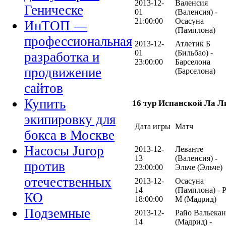
2013-12-
Валенсия
Геническе
01
(Валенсия) -
21:00:00
Осасуна
ИнТОП —
(Памплона)
профессиональная
2013-12-
Атлетик Б
01
(Бильбао) -
разработка и
23:00:00
Барселона
продвижение
(Барселона)
сайтов
Купить
16 тур Испанской Ла Л
экипировку для
Дата игры
Матч
бокса в Москве
Насосы Jurop
2013-12-
Леванте
13
(Валенсия) -
против
23:00:00
Эльче (Эльче)
отечественных
2013-12-
Осасуна
14
(Памплона) - 
КО
18:00:00
М (Мадрид)
Подземные
2013-12-
Райо Вальека
14
(Мадрид) -