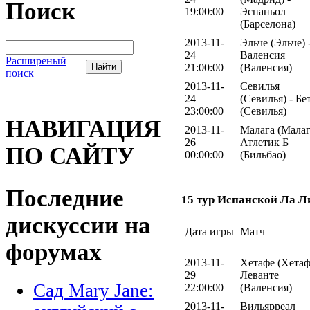
Поиск
19:00:00
Эспаньол
(Барселона)
2013-11-
Эльче (Эльче) 
24
Валенсия
Расширеный
21:00:00
(Валенсия)
поиск
2013-11-
Севилья
24
(Севилья) - Бе
23:00:00
(Севилья)
НАВИГАЦИЯ
2013-11-
Малага (Малаг
26
Атлетик Б
ПО САЙТУ
00:00:00
(Бильбао)
Последние
15 тур Испанской Ла Л
дискуссии на
Дата игры
Матч
форумах
2013-11-
Хетафе (Хетаф
29
Леванте
Сад Mary Jane:
22:00:00
(Валенсия)
2013-11-
Вильярреал