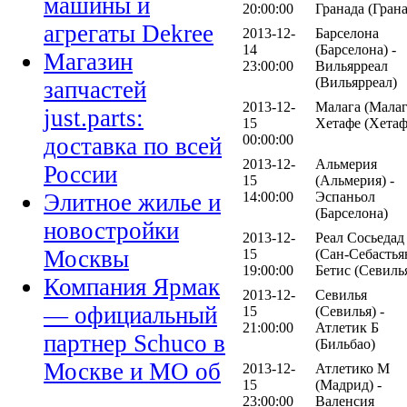
машины и
20:00:00
Гранада (Грана
агрегаты Dekree
2013-12-
Барселона
14
(Барселона) -
Магазин
23:00:00
Вильярреал
(Вильярреал)
запчастей
2013-12-
Малага (Малаг
just.parts:
15
Хетафе (Хетаф
00:00:00
доставка по всей
2013-12-
Альмерия
России
15
(Альмерия) -
14:00:00
Эспаньол
Элитное жилье и
(Барселона)
новостройки
2013-12-
Реал Сосьедад
Москвы
15
(Сан-Себастьян
19:00:00
Бетис (Севиль
Компания Ярмак
2013-12-
Севилья
— официальный
15
(Севилья) -
21:00:00
Атлетик Б
партнер Schuco в
(Бильбао)
Москве и МО об
2013-12-
Атлетико М
15
(Мадрид) -
23:00:00
Валенсия