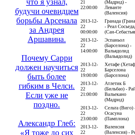
что я узнал,
21
(Мадрид) -
22:00:00
Леванте
будучи очевидцем
(Валенсия)
борьбы Арсенала
2013-12-
Гранада (Грана
22
- Реал Сосьеда
за Андрея
00:00:00
(Сан-Себастья
Аршавина.
2013-12-
Эспаньол
22
(Барселона) -
14:00:00
Вальядолид
Почему Сарри
(Вальядолид)
2013-12-
Хетафе (Хетаф
должен научиться
22
Барселона
быть более
19:00:00
(Барселона)
2013-12-
Атлетик Б
гибким в Челси.
22
(Бильбао) - Ра
Если уже не
21:00:00
Вальекано
(Мадрид)
поздно.
2013-12-
Сельта (Виго) 
22
Осасуна
23:00:00
(Памплона)
Александр Глеб:
2013-12-
Валенсия
«Я тоже до сих
22
(Валенсия) - Р