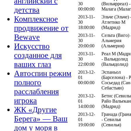
английский с
30
(Вильярреал) -
детства
00:00:00
Малага (Малаг
2013-11-
Эльче (Эльче) 
Комплексное
30
Атлетико М
продвижение от
18:00:00
(Мадрид)
2013-11-
Сельта (Виго) 
Bewave
30
Альмерия
Искусство
20:00:00
(Альмерия)
созданное для
2013-11-
Реал М (Мадр
30
- Вальядолид
ваших глаз
22:00:00
(Вальядолид)
Автоспин режим
2013-12-
Эспаньол
01
(Барселона) - 
полного
00:00:00
Сосьедад (Сан
Себастьян)
расслабления
2013-12-
Бетис (Севилья
игрока
01
Райо Вальека
14:00:00
(Мадрид)
ЖК «Другие
2013-12-
Гранада (Грана
Берега» — Ваш
01
- Севилья
19:00:00
(Севилья)
дом у моря в