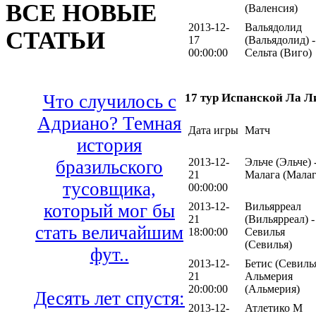
ВСЕ НОВЫЕ
(Валенсия)
2013-12-
Вальядолид
СТАТЬИ
17
(Вальядолид) -
00:00:00
Сельта (Виго)
Что случилось с
17 тур Испанской Ла Л
Адриано? Темная
Дата игры
Матч
история
2013-12-
Эльче (Эльче) 
бразильского
21
Малага (Малаг
тусовщика,
00:00:00
который мог бы
2013-12-
Вильярреал
21
(Вильярреал) -
стать величайшим
18:00:00
Севилья
(Севилья)
фут..
2013-12-
Бетис (Севилья
21
Альмерия
20:00:00
(Альмерия)
Десять лет спустя:
2013-12-
Атлетико М