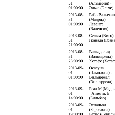
31
(Альмерия) -
01:00:00
Эльче (Эльче)
2013-08-
Райо Вальека
31
(Мадрид) -
01:00:00
Леванте
(Валенсия)
2013-08-
Сельта (Виго) 
31
Гранада (Грана
21:00:00
2013-08-
Вальядолид
31
(Вальядолид) -
23:00:00
Хетафе (Хетаф
2013-09-
Осасуна
01
(Памплона) -
01:00:00
Вильярреал
(Вильярреал)
2013-09-
Реал М (Мадр
01
- Атлетик Б
14:00:00
(Бильбао)
2013-09-
Эспаньол
01
(Барселона) -
19:00:00
Бетис (Севиль