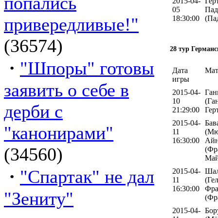
попались
2015-04-
Гер
05
Пад
привередливые!"
18:30:00
(Па
(36574)
28 тур Германс
·
"Шпоры" готовы
Дата
Мат
игры
заявить о себе в
2015-04-
Ган
10
(Га
дерби с
21:29:00
Гер
2015-04-
Бав
"канонирами"
11
(Мю
16:30:00
Айн
(34560)
(Фр
Май
·
"Спартак" не дал
2015-04-
Шал
11
(Ге
16:30:00
Фра
"Зениту"
(Фр
2015-04-
Бор