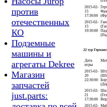
Насосы Jurop
(Ге
2015-02-
Гер
против
15
Фра
17:30:00
(Фр
отечественных
2015-02-
Ган
15
(Га
КО
19:30:00
Пад
(Па
Подземные
22 тур Германс
машины и
Дата
Мат
агрегаты Dekree
игры
2015-02-
Шту
Магазин
20
(Шт
22:30:00
Бор
запчастей
(До
2015-02-
Шал
just.parts:
21
(Ге
17:30:00
Вер
доставка по всей
2015-02-
Май