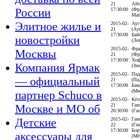
21
Айн
России
17:30:00
(Фр
Май
Элитное жилье и
2015-02-
Ауг
21
(Ау
17:30:00
Бай
новостройки
(Ле
2015-02-
Фра
Москвы
21
(Фр
17:30:00
Хоф
Компания Ярмак
(Зи
2015-02-
Пад
— официальный
21
(Па
17:30:00
Бав
(Мю
партнер Schuco в
2015-02-
Кёл
Москве и МО об
21
Ган
20:30:00
(Га
Детские
2015-02-
Гам
22
(Га
17:30:00
Бор
аксессуары для
(Мё