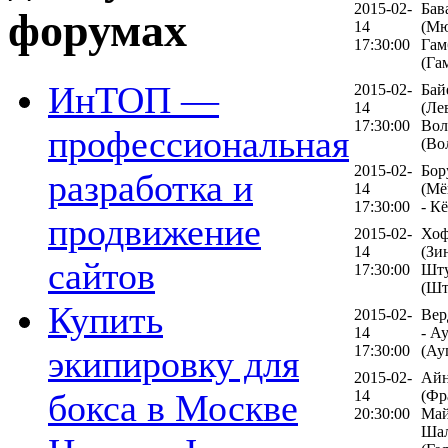
2015-02-
Бав
форумах
14
(Мю
17:30:00
Гам
(Га
ИнТОП —
2015-02-
Бай
14
(Ле
17:30:00
Вол
профессиональная
(Во
2015-02-
Бор
разработка и
14
(Мё
17:30:00
- К
продвижение
2015-02-
Хоф
14
(Зи
сайтов
17:30:00
Шту
(Шт
Купить
2015-02-
Вер
14
- А
17:30:00
(Ау
экипировку для
2015-02-
Айн
14
(Фр
бокса в Москве
20:30:00
Май
Шал