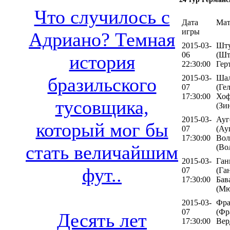
Что случилось с
Дата
Мат
игры
Адриано? Темная
2015-03-
Шту
06
(Шт
история
22:30:00
Гер
2015-03-
Шал
бразильского
07
(Ге
17:30:00
Хоф
тусовщика,
(Зи
2015-03-
Ауг
который мог бы
07
(Ау
17:30:00
Вол
стать величайшим
(Во
2015-03-
Ган
фут..
07
(Га
17:30:00
Бав
(Мю
2015-03-
Фра
07
(Фр
Десять лет
17:30:00
Вер