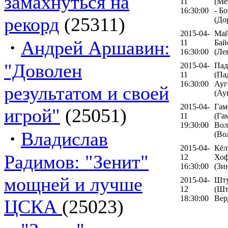
замахнуться на
11
(Мё
16:30:00
- Б
рекорд
(25311)
(До
2015-04-
Май
·
Андрей Аршавин:
11
Бай
16:30:00
(Ле
"Доволен
2015-04-
Пад
11
(Па
16:30:00
Ауг
результатом и своей
(Ау
2015-04-
Гам
игрой"
(25051)
11
(Га
19:30:00
Вол
·
Владислав
(Во
2015-04-
Кёл
Радимов: "Зенит"
12
Хоф
16:30:00
(Зи
мощней и лучше
2015-04-
Шту
12
(Шт
18:30:00
Вер
ЦСКА
(25023)