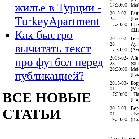
жилье в Турции -
17:30:00
Май
2015-02-
Ган
TurkeyApartment
28
(Га
17:30:00
Шту
(Шт
Как быстро
2015-02-
Гер
28
Ауг
вычитать текст
17:30:00
(Ау
2015-02-
Айн
про футбол перед
28
(Фр
20:30:00
Май
публикацией?
(Га
2015-03-
Бор
01
(Мё
ВСЕ НОВЫЕ
17:30:00
- П
(Па
2015-03-
Вер
СТАТЬИ
01
- В
19:30:00
(Во
24 тур Германс