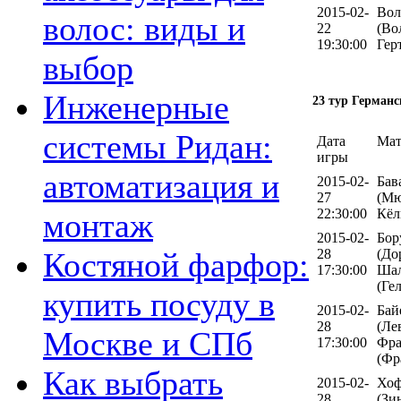
2015-02-
Вол
волос: виды и
22
(Во
19:30:00
Гер
выбор
Инженерные
23 тур Германс
системы Ридан:
Дата
Мат
игры
автоматизация и
2015-02-
Бав
27
(Мю
22:30:00
Кёл
монтаж
2015-02-
Бор
28
(До
Костяной фарфор:
17:30:00
Шал
(Ге
купить посуду в
2015-02-
Бай
28
(Ле
Москве и СПб
17:30:00
Фра
(Фр
Как выбрать
2015-02-
Хоф
28
(Зи