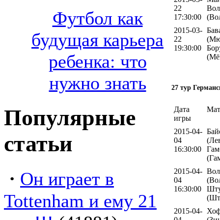
22
Вол
Футбол как
17:30:00
(Во
2015-03-
Бав
будущая карьера
22
(Мю
19:30:00
Бор
ребенка: что
(Мё
нужно знать
27 тур Германс
Популярные
Дата
Мат
игры
2015-04-
Бай
статьи
04
(Ле
16:30:00
Гам
(Га
2015-04-
Вол
·
Он играет в
04
(Во
16:30:00
Шту
Tottenham и ему 21
(Шт
2015-04-
Хоф
04
(Зи