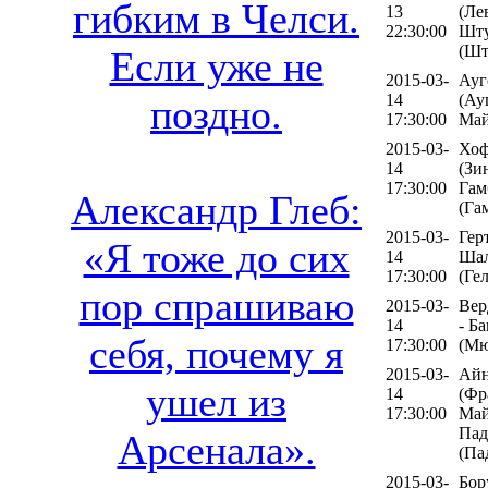
гибким в Челси.
13
(Ле
22:30:00
Шту
(Шт
Если уже не
2015-03-
Ауг
14
(Ау
поздно.
17:30:00
Май
2015-03-
Хоф
14
(Зи
17:30:00
Гам
Александр Глеб:
(Га
2015-03-
Гер
«Я тоже до сих
14
Шал
17:30:00
(Ге
пор спрашиваю
2015-03-
Вер
14
- Б
себя, почему я
17:30:00
(Мю
2015-03-
Айн
ушел из
14
(Фр
17:30:00
Май
Пад
Арсенала».
(Па
2015-03-
Бор