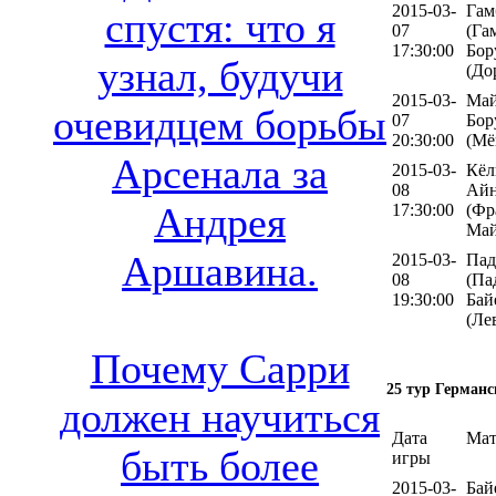
2015-03-
Гам
спустя: что я
07
(Га
17:30:00
Бор
узнал, будучи
(До
2015-03-
Май
очевидцем борьбы
07
Бор
20:30:00
(Мё
Арсенала за
2015-03-
Кёл
08
Айн
Андрея
17:30:00
(Фр
Май
Аршавина.
2015-03-
Пад
08
(Па
19:30:00
Бай
(Ле
Почему Сарри
25 тур Германс
должен научиться
Дата
Мат
быть более
игры
2015-03-
Бай