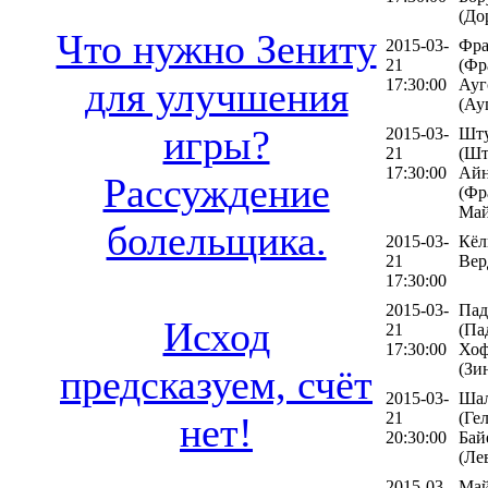
(До
Что нужно Зениту
2015-03-
Фра
21
(Фр
для улучшения
17:30:00
Ауг
(Ау
игры?
2015-03-
Шту
21
(Шт
17:30:00
Айн
Рассуждение
(Фр
Май
болельщика.
2015-03-
Кёл
21
Вер
17:30:00
2015-03-
Пад
Исход
21
(Па
17:30:00
Хоф
(Зи
предсказуем, счёт
2015-03-
Шал
21
(Ге
нет!
20:30:00
Бай
(Ле
2015-03-
Май