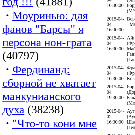
год !!!
(41881)
16:30:00
Бор
(Мё
·
Моуринью: для
2015-04-
Вер
04
- М
фанов "Барсы" я
16:30:00
2015-04-
Айн
персона нон-грата
04
(Фр
16:30:00
Май
(40797)
Ган
(Га
·
Фердинанд:
2015-04-
Фра
04
(Фр
16:30:00
Кёл
сборной не хватает
2015-04-
Бор
04
(До
манкунианского
19:30:00
Бав
(Мю
духа
(38238)
2015-04-
Ауг
05
(Ау
·
"Что-то кони мне
16:30:00
Шал
(Ге