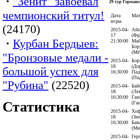
·
"Зенит" завоевал
29 тур Германс
чемпионский титул!
Дата
Мат
игры
(24170)
2015-04-
Айн
17
(Фр
·
Курбан Бердыев:
21:30:00
Май
Бор
(Мё
"Бронзовые медали -
2015-04-
Бор
18
(До
большой успех для
16:30:00
Пад
(Па
"Рубина"
(22520)
2015-04-
Бай
18
(Ле
16:30:00
Ган
Статистика
(Га
2015-04-
Хоф
18
(Зи
16:30:00
Бав
(Мю
2015-04-
Гер