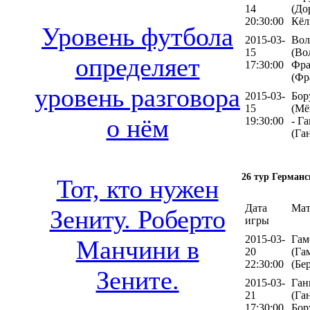
14
(До
20:30:00
Кёл
Уровень футбола
2015-03-
Вол
15
(Во
определяет
17:30:00
Фра
(Фр
уровень разговора
2015-03-
Бор
15
(Мё
о нём
19:30:00
- Г
(Га
26 тур Германс
Тот, кто нужен
Дата
Мат
Зениту. Роберто
игры
2015-03-
Гам
Манчини в
20
(Га
22:30:00
(Бе
Зените.
2015-03-
Ган
21
(Га
17:30:00
Бор