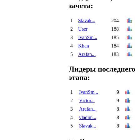
зачета:
1
Slavak...
204
2
User
188
3
IvanSm...
185
4
Khan
184
5
Arafan...
183
Лидеры последнего
этапа:
1
IvanSm...
9
2
Victor...
9
3
Arafan...
8
4
vladim...
8
5
Slavak...
8