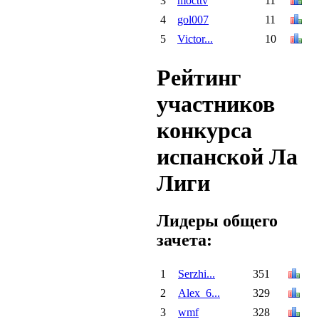
3
mocttv
11
4
gol007
11
5
Victor...
10
Рейтинг
участников
конкурса
испанской Ла
Лиги
Лидеры общего
зачета:
1
Serzhi...
351
2
Alex_6...
329
3
wmf
328