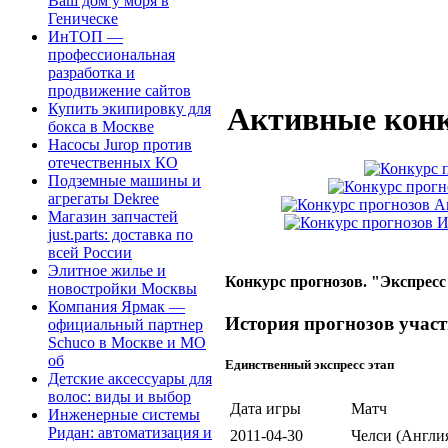
Ваш дом у моря в
Геническе
ИнТОП —
профессиональная
разработка и
продвижение сайтов
Купить экипировку для
Активные конк
бокса в Москве
Насосы Jurop против
отечественных КО
Подземные машины и
агрегаты Dekree
Магазин запчастей
just.parts: доставка по
всей России
Элитное жилье и
Конкурс прогнозов. "Экспресс
новостройки Москвы
Компания Ярмак —
История прогнозов учас
официальный партнер
Schuco в Москве и МО
об
Единственный экспресс этап
Детские аксессуары для
волос: виды и выбор
Дата игры
Матч
Инженерные системы
Ридан: автоматизация и
2011-04-30
Челси (Англия