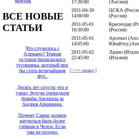
монтаж
17:30:00
(Англия)
2011-04-30
ЦСКА (Россия
ВСЕ НОВЫЕ
14:00:00
(Россия)
2011-05-01
Краснодар (Ро
СТАТЬИ
16:30:00
(Россия)
2011-05-01
Арсенал (Анг
14:05:00
Юнайтед (Анг
Что случилось с
2011-05-02
Лацио (Итали
Адриано? Темная
22:45:00
(Италия)
история бразильского
тусовщика, который мог
[ <<< назад ]
бы стать величайшим
фут..
Десять лет спустя: что я
узнал, будучи очевидцем
борьбы Арсенала за
Андрея Аршавина.
Почему Сарри должен
научиться быть более
гибким в Челси. Если
уже не поздно.