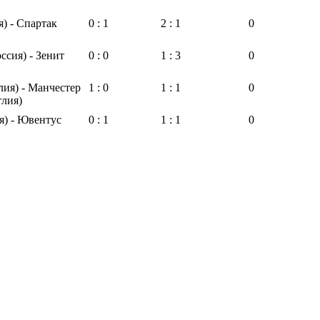
) - Спартак
0 : 1
2 : 1
0
ссия) - Зенит
0 : 0
1 : 3
0
лия) - Манчестер
1 : 0
1 : 1
0
лия)
я) - Ювентус
0 : 1
1 : 1
0