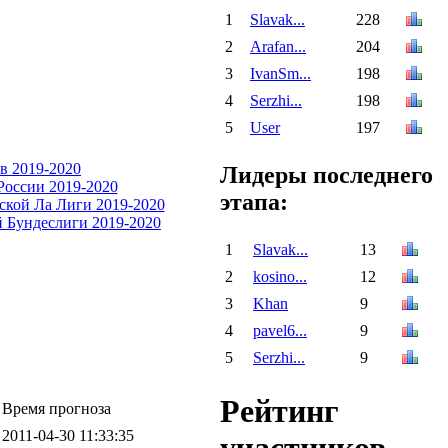
1
Slavak...
228
2
Arafan...
204
3
IvanSm...
198
4
Serzhi...
198
5
User
197
Лидеры последнего
этапа:
1
Slavak...
13
2
kosino...
12
3
Khan
9
4
pavel6...
9
5
Serzhi...
9
Рейтинг
Время прогноза
2011-04-30 11:33:35