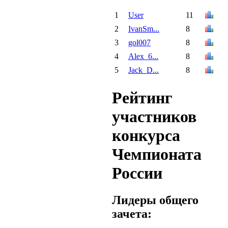
1
User
11
2
IvanSm...
8
3
gol007
8
4
Alex_6...
8
5
Jack_D...
8
Рейтинг
участников
конкурса
Чемпионата
России
Лидеры общего
зачета: