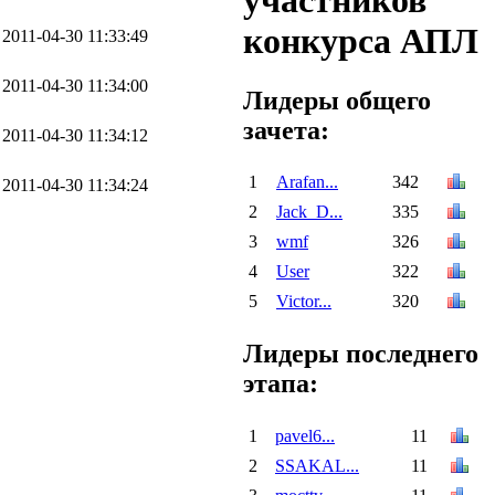
участников
конкурса АПЛ
2011-04-30 11:33:49
2011-04-30 11:34:00
Лидеры общего
зачета:
2011-04-30 11:34:12
1
Arafan...
342
2011-04-30 11:34:24
2
Jack_D...
335
3
wmf
326
4
User
322
5
Victor...
320
Лидеры последнего
этапа:
1
pavel6...
11
2
SSAKAL...
11