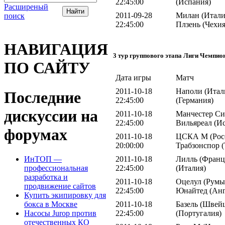
22:45:00
(Испания)
Расширеный
2011-09-28
Милан (Итали
поиск
22:45:00
Плзень (Чехия
НАВИГАЦИЯ
3 тур группового этапа Лиги Чемпио
ПО САЙТУ
Дата игры
Матч
2011-10-18
Наполи (Итали
Последние
22:45:00
(Германия)
дискуссии на
2011-10-18
Манчестер Сит
22:45:00
Вильяреал (И
форумах
2011-10-18
ЦСКА М (Росс
20:00:00
Трабзонспор 
2011-10-18
Лилль (Франц
ИнТОП —
22:45:00
(Италия)
профессиональная
разработка и
2011-10-18
Оцелул (Румы
продвижение сайтов
22:45:00
Юнайтед (Анг
Купить экипировку для
2011-10-18
Базель (Швейц
бокса в Москве
22:45:00
(Португалия)
Насосы Jurop против
отечественных КО