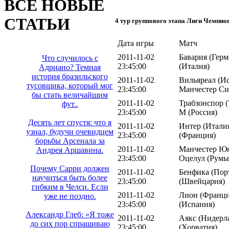
ВСЕ НОВЫЕ
СТАТЬИ
4 тур группового этапа Лиги Чемпио
Дата игры
Матч
2011-11-02
Бавария (Герм
Что случилось с
23:45:00
(Италия)
Адриано? Темная
история бразильского
2011-11-02
Вильяреал (Ис
тусовщика, который мог
23:45:00
Манчестер Си
бы стать величайшим
2011-11-02
Трабзонспор 
фут..
23:45:00
М (Россия)
Десять лет спустя: что я
2011-11-02
Интер (Италия
узнал, будучи очевидцем
23:45:00
(Франция)
борьбы Арсенала за
2011-11-02
Манчестер Юн
Андрея Аршавина.
23:45:00
Оцелул (Румы
Почему Сарри должен
2011-11-02
Бенфика (Порт
научиться быть более
23:45:00
(Швейцария)
гибким в Челси. Если
2011-11-02
Лион (Франци
уже не поздно.
23:45:00
(Испания)
Александр Глеб: «Я тоже
2011-11-02
Аякс (Нидерл
до сих пор спрашиваю
23:45:00
(Хорватия)