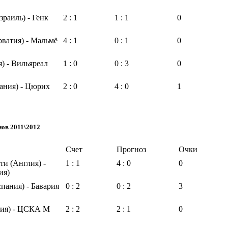
раиль) - Генк
2 : 1
1 : 1
0
ватия) - Мальмё
4 : 1
0 : 1
0
) - Вильяреал
1 : 0
0 : 3
0
ания) - Цюрих
2 : 0
4 : 0
1
нов 2011\2012
Счет
Прогноз
Очки
и (Англия) -
1 : 1
4 : 0
0
ия)
пания) - Бавария
0 : 2
0 : 2
3
ия) - ЦСКА М
2 : 2
2 : 1
0