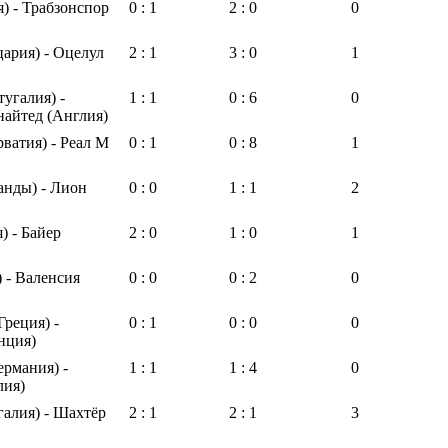
) - Трабзонспор
0 : 1
2 : 0
0
ария) - Оцелул
2 : 1
3 : 0
1
угалия) -
1 : 1
0 : 6
0
айтед (Англия)
ватия) - Реал М
0 : 1
0 : 8
1
анды) - Лион
0 : 0
1 : 1
2
) - Байер
2 : 0
1 : 0
1
) - Валенсия
0 : 0
0 : 2
0
реция) -
0 : 1
0 : 0
0
нция)
ермания) -
1 : 1
1 : 4
0
лия)
галия) - Шахтёр
2 : 1
2 : 1
3