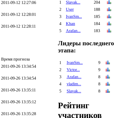
1
Slavak...
204
2011-09-12 12:27:06
2
User
188
2011-09-12 12:28:01
3
IvanSm...
185
4
Khan
184
2011-09-12 12:28:11
5
Arafan...
183
Лидеры последнего
этапа:
Время прогноза
1
IvanSm...
9
2011-09-26 13:34:54
2
Victor...
9
3
Arafan...
8
2011-09-26 13:34:54
4
vladim...
8
2011-09-26 13:35:11
5
Slavak...
8
2011-09-26 13:35:12
Рейтинг
участников
2011-09-26 13:35:28