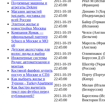
2011-10-18
Реал М (Испан
Подземные машины и
22:45:00
(Франция)
агрегаты Dekree
2011-10-18
Динамо З (Хор
Магазин запчастей
22:45:00
(Нидерланды)
just.parts: доставка по
всей России
2011-10-19
Байер (Герман
Элитное жилье и
22:45:00
(Испания)
новостройки Москвы
2011-10-19
Челси (Англия
Компания Ярмак —
22:45:00
(Бельгия)
официальный партнер
Schuco в Москве и МО
2011-10-19
Марсель (Фра
об
22:45:00
(Англия)
Детские аксессуары для
2011-10-19
Олимпиакос (Г
волос: виды и выбор
22:45:00
Боруссия Д (Г
Инженерные системы
Ридан: автоматизация и
2011-10-19
Шахтёр (Украи
монтаж
22:45:00
(Россия)
Костяной фарфор: купить
2011-10-19
Порту (Порту
посуду в Москве и СПб
22:45:00
(Кипр)
Как выбрать жилье в
Турции - TurkeyApartment
2011-10-19
Милан (Итали
Как быстро вычитать
22:45:00
(Белоруссия)
текст про футбол перед
2011-10-19
Барселона (Ис
публикацией?
22:45:00
Виктория Плз