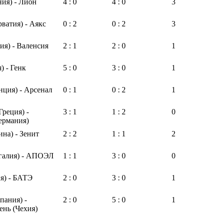
ия) - Лион
4 : 0
4 : 0
3
ватия) - Аякс
0 : 2
0 : 2
3
ия) - Валенсия
2 : 1
2 : 0
1
) - Генк
5 : 0
3 : 0
1
нция) - Арсенал
0 : 1
0 : 2
1
реция) -
3 : 1
1 : 2
0
ермания)
на) - Зенит
2 : 2
1 : 1
2
галия) - АПОЭЛ
1 : 1
3 : 0
0
я) - БАТЭ
2 : 0
3 : 0
1
пания) -
2 : 0
5 : 0
1
ень (Чехия)