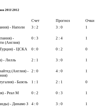
нов 2011\2012
Счет
Прогноз
Очки
ания) - Наполи
3 : 2
3 : 0
1
пания) -
0 : 3
2 : 4
1
ти (Англия)
(Турция) - ЦСКА
0 : 0
0 : 2
0
) - Лилль
2 : 1
3 : 0
1
айтед (Англия) -
2 : 0
4 : 0
1
ния)
угалия) - Базель
1 : 1
2 : 1
0
я) - Реал М
0 : 2
0 : 3
1
анды) - Динамо З
4 : 0
3 : 0
1