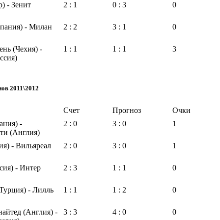
 - Зенит
2 : 1
0 : 3
0
спания) - Милан
2 : 2
3 : 1
0
нь (Чехия) -
1 : 1
1 : 1
3
ссия)
нов 2011\2012
Счет
Прогноз
Очки
ания) -
2 : 0
3 : 0
1
ти (Англия)
я) - Вильяреал
2 : 0
3 : 0
1
ия) - Интер
2 : 3
1 : 1
0
Турция) - Лилль
1 : 1
1 : 2
0
айтед (Англия) -
3 : 3
4 : 0
0