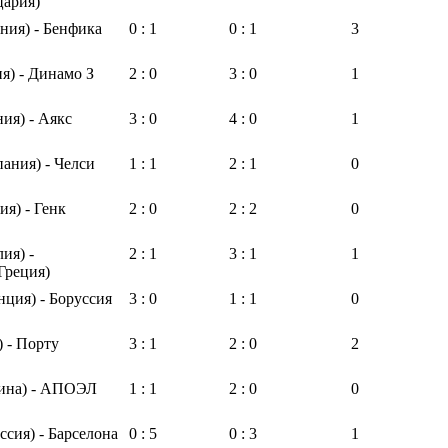
цария)
ния) - Бенфика
0 : 1
0 : 1
3
я) - Динамо З
2 : 0
3 : 0
1
ия) - Аякс
3 : 0
4 : 0
1
ания) - Челси
1 : 1
2 : 1
0
ия) - Генк
2 : 0
2 : 2
0
ия) -
2 : 1
3 : 1
1
Греция)
ция) - Боруссия
3 : 0
1 : 1
0
) - Порту
3 : 1
2 : 0
2
ина) - АПОЭЛ
1 : 1
2 : 0
0
сия) - Барселона
0 : 5
0 : 3
1