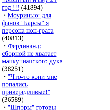
год !!!
(41894)
·
Моуринью: для
фанов "Барсы" я
персона нон-грата
(40813)
·
Фердинанд:
сборной не хватает
манкунианского духа
(38251)
·
"Что-то кони мне
попались
привередливые!"
(36589)
·
"Шпоры" готовы