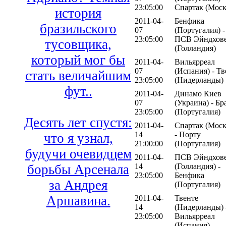
23:05:00
Спартак (Моск
история
2011-04-
Бенфика
бразильского
07
(Португалия) -
23:05:00
ПСВ Эйндхов
тусовщика,
(Голландия)
который мог бы
2011-04-
Вильярреал
07
(Испания) - Тв
стать величайшим
23:05:00
(Нидерланды)
фут..
2011-04-
Динамо Киев
07
(Украина) - Бр
23:05:00
(Португалия)
Десять лет спустя:
2011-04-
Спартак (Моск
14
- Порту
что я узнал,
21:00:00
(Португалия)
будучи очевидцем
2011-04-
ПСВ Эйндхов
борьбы Арсенала
14
(Голландия) -
23:05:00
Бенфика
за Андрея
(Португалия)
Аршавина.
2011-04-
Твенте
14
(Нидерланды) 
23:05:00
Вильярреал
(Испания)