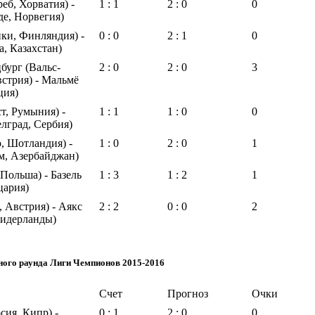
еб, Хорватия) -
1 : 1
2 : 0
0
е, Норвегия)
ки, Финляндия) -
0 : 0
2 : 1
0
а, Казахстан)
бург (Вальс-
2 : 0
2 : 0
3
стрия) - Мальмё
ция)
т, Румыния) -
1 : 1
1 : 0
0
елград, Сербия)
о, Шотландия) -
1 : 0
2 : 0
1
м, Азербайджан)
 Польша) - Базель
1 : 3
1 : 2
1
цария)
, Австрия) - Аякс
2 : 2
0 : 0
2
Нидерланды)
ного раунда Лиги Чемпионов 2015-2016
Счет
Прогноз
Очки
ия, Кипр) -
0 : 1
2 : 0
0