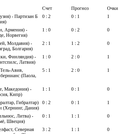
Счет
Прогноз
Очки
узия) - Партизан Б
0 : 2
0 : 1
1
ия)
, Армения) -
1 : 0
0 : 2
0
е, Норвегия)
й, Молдавия) -
2 : 1
1 : 2
0
зград, Болгария)
ки, Финляндия) -
1 : 0
2 : 0
1
нтспилс, Латвия)
Тель-Авив,
5 : 1
2 : 0
1
йбернианс (Паола,
е, Македония) -
1 : 1
0 : 1
0
ия, Кипр)
ралтар, Гибралтар)
0 : 2
0 : 1
1
 (Хернинг, Дания)
льнюс, Литва) -
0 : 1
1 : 1
0
мё, Швеция)
елфаст, Северная
3 : 2
1 : 1
0