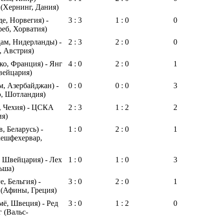
(Хернинг, Дания)
е, Норвегия) -
3 : 3
1 : 0
0
реб, Хорватия)
ам, Нидерланды) -
2 : 3
2 : 0
0
, Австрия)
о, Франция) - Янг
4 : 0
2 : 0
1
вейцария)
м, Азербайджан) -
0 : 0
0 : 0
3
о, Шотландия)
, Чехия) - ЦСКА
2 : 3
1 : 2
2
ия)
, Беларусь) -
1 : 0
2 : 0
1
кешфехервар,
, Швейцария) - Лех
1 : 0
1 : 0
3
ьша)
, Бельгия) -
3 : 0
2 : 0
1
 (Афины, Греция)
ё, Швеция) - Ред
3 : 0
1 : 2
0
г (Вальс-