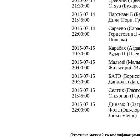
2015-07-14
Тренчин (Трен
21:30:00
Стяуа (Бухаре
2015-07-14
Партизан Б (Бе
21:45:00
Дила (Гори, Гр
2015-07-14
Сараево (Сара
22:00:00
Герцеговина) -
Польша)
2015-07-15
Карабах (Агда
19:30:00
Рудар П (Плев
2015-07-15
Мальмё (Мальм
20:00:00
Жальгирис (В
2015-07-15
БАТЭ (Борисов
20:30:00
Дандолк (Данд
2015-07-15
Селтик (Глазг
21:45:00
Стьярнан (Гар
2015-07-15
Динамо З (Загр
22:00:00
Фола (Эш-сюр-
Люксембург)
Ответные матчи 2-го квалификацион