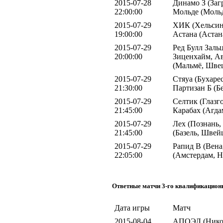
2015-07-28
Динамо З (Загр
22:00:00
Мольде (Мольд
2015-07-29
ХИК (Хельсин
19:00:00
Астана (Астан
2015-07-29
Ред Булл Зальц
20:00:00
Зиценхайм, Ав
(Мальмё, Шве
2015-07-29
Стяуа (Бухарес
21:30:00
Партизан Б (Б
2015-07-29
Селтик (Глазг
21:45:00
Карабах (Агда
2015-07-29
Лех (Познань,
21:45:00
(Базель, Швей
2015-07-29
Рапид В (Вена
22:05:00
(Амстердам, 
Ответные матчи 3-го квалификацион
Дата игры
Матч
2015-08-04
АПОЭЛ (Никос