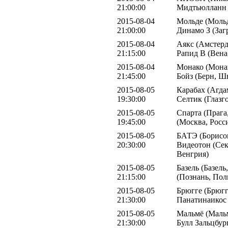
21:00:00
Мидтьюлланн 
2015-08-04
Мольде (Мольд
21:00:00
Динамо З (Заг
2015-08-04
Аякс (Амстерд
21:15:00
Рапид В (Вена
2015-08-04
Монако (Монак
21:45:00
Бойз (Берн, Ш
2015-08-05
Карабах (Агда
19:30:00
Селтик (Глазг
2015-08-05
Спарта (Прага
19:45:00
(Москва, Росс
2015-08-05
БАТЭ (Борисов
20:30:00
Видеотон (Се
Венгрия)
2015-08-05
Базель (Базель
21:15:00
(Познань, Пол
2015-08-05
Брюгге (Брюгге
21:30:00
Панатинаикос
2015-08-05
Мальмё (Мальм
21:30:00
Булл Зальцбур