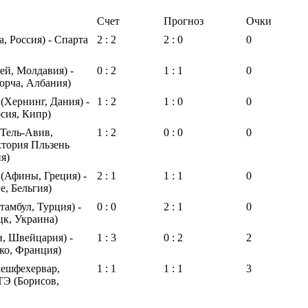
Счет
Прогноз
Очки
 Россия) - Спарта
2 : 2
2 : 0
0
й, Молдавия) -
0 : 2
1 : 1
0
орча, Албания)
Хернинг, Дания) -
1 : 2
1 : 0
0
ия, Кипр)
Тель-Авив,
1 : 2
0 : 0
0
ктория Пльзень
я)
(Афины, Греция) -
2 : 1
1 : 1
0
е, Бельгия)
тамбул, Турция) -
0 : 0
2 : 1
0
к, Украина)
н, Швейцария) -
1 : 3
0 : 2
2
ко, Франция)
кешфехервар,
1 : 1
1 : 1
3
ТЭ (Борисов,