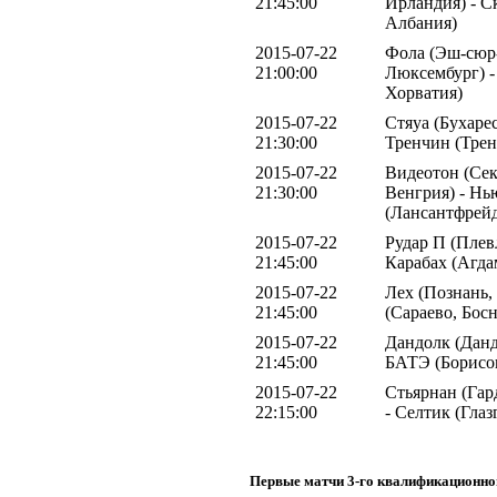
21:45:00
Ирландия) - С
Албания)
2015-07-22
Фола (Эш-сюр-
21:00:00
Люксембург) -
Хорватия)
2015-07-22
Стяуа (Бухарес
21:30:00
Тренчин (Трен
2015-07-22
Видеотон (Се
21:30:00
Венгрия) - Нь
(Лансантфрейд
2015-07-22
Рудар П (Плев
21:45:00
Карабах (Агда
2015-07-22
Лех (Познань,
21:45:00
(Сараево, Бос
2015-07-22
Дандолк (Данд
21:45:00
БАТЭ (Борисов
2015-07-22
Стьярнан (Гар
22:15:00
- Селтик (Гла
Первые матчи 3-го квалификационно