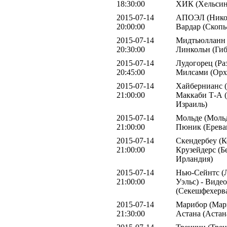
18:30:00
ХИК (Хельсин
2015-07-14
АПОЭЛ (Никос
20:00:00
Вардар (Скопь
2015-07-14
Мидтьюлланн (
20:30:00
Линкольн (Гиб
2015-07-14
Лудогорец (Раз
20:45:00
Милсами (Орх
2015-07-14
Хайбернианс (
21:00:00
Маккаби Т-А (
Израиль)
2015-07-14
Мольде (Мольд
21:00:00
Пюник (Ерева
2015-07-14
Скендербеу (К
21:00:00
Крузейдерс (Б
Ирландия)
2015-07-14
Нью-Сейнтс (
21:00:00
Уэльс) - Виде
(Секешфехерва
2015-07-14
Марибор (Мари
21:30:00
Астана (Астан