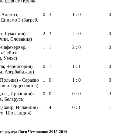
кендербеу (Корча,
Альзетт,
0 : 3
1 : 0
0
 Динамо З (Загреб,
т, Румыния) -
2 : 3
2 : 0
0
чин, Словакия)
кешфехервар,
1 : 1
2 : 0
0
ю-Сейнтс
, Уэльс)
ля, Черногория) -
0 : 1
1 : 1
0
м, Азербайджан)
 Польша) - Сараево
1 : 0
1 : 0
3
ния и Герцеговина)
олк, Ирландия) -
0 : 0
0 : 0
3
, Беларусь)
дабайр, Исландия)
1 : 4
0 : 1
1
зго, Шотландия)
го раунда Лиги Чемпионов 2015-2016