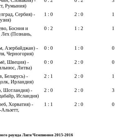
чин, Словакия) -
0 : 2
0 : 2
3
ст, Румыния)
лград, Сербия) -
1 : 0
2 : 0
1
узия)
ево, Босния и
0 : 2
1 : 2
1
 Лех (Познань,
м, Азербайджан) -
0 : 0
1 : 0
0
ля, Черногория)
ё, Швеция) -
0 : 0
2 : 0
0
ильнюс, Литва)
, Беларусь) -
2 : 1
2 : 0
1
олк, Ирландия)
о, Шотландия) -
2 : 0
2 : 0
3
дабайр, Исландия)
еб, Хорватия) -
1 : 1
2 : 0
0
Альзетт,
ного раунда Лиги Чемпионов 2015-2016