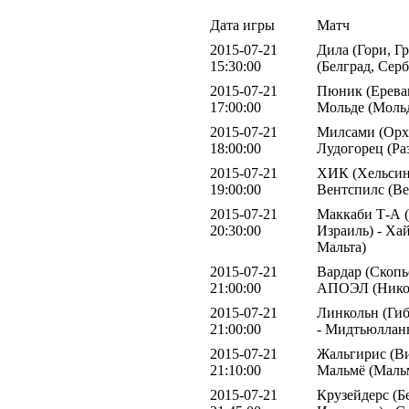
Дата игры
Матч
2015-07-21
Дила (Гори, Гр
15:30:00
(Белград, Серб
2015-07-21
Пюник (Ереван
17:00:00
Мольде (Мольд
2015-07-21
Милсами (Орхе
18:00:00
Лудогорец (Ра
2015-07-21
ХИК (Хельсин
19:00:00
Вентспилс (Ве
2015-07-21
Маккаби Т-А (
20:30:00
Израиль) - Ха
Мальта)
2015-07-21
Вардар (Скопь
21:00:00
АПОЭЛ (Никос
2015-07-21
Линкольн (Гиб
21:00:00
- Мидтьюлланн
2015-07-21
Жальгирис (Ви
21:10:00
Мальмё (Маль
2015-07-21
Крузейдерс (Б