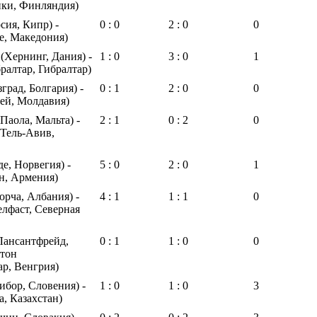
ки, Финляндия)
ия, Кипр) -
0 : 0
2 : 0
0
е, Македония)
Хернинг, Дания) -
1 : 0
3 : 0
1
ралтар, Гибралтар)
град, Болгария) -
0 : 1
2 : 0
0
ей, Молдавия)
Паола, Мальта) -
2 : 1
0 : 2
0
Тель-Авив,
е, Норвегия) -
5 : 0
2 : 0
1
н, Армения)
орча, Албания) -
4 : 1
1 : 1
0
елфаст, Северная
Лансантфрейд,
0 : 1
1 : 0
0
отон
р, Венгрия)
бор, Словения) -
1 : 0
1 : 0
3
а, Казахстан)