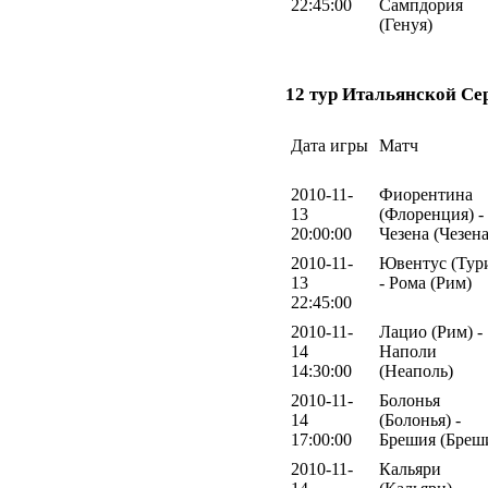
22:45:00
Сампдория
(Генуя)
12 тур Итальянской Се
Дата игры
Матч
2010-11-
Фиорентина
13
(Флоренция) -
20:00:00
Чезена (Чезена
2010-11-
Ювентус (Тур
13
- Рома (Рим)
22:45:00
2010-11-
Лацио (Рим) -
14
Наполи
14:30:00
(Неаполь)
2010-11-
Болонья
14
(Болонья) -
17:00:00
Брешия (Бреш
2010-11-
Кальяри