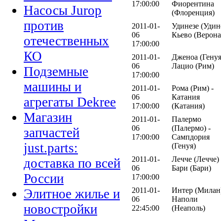
17:00:00
Фиорентина
Насосы Jurop
(Флоренция)
против
2011-01-
Удинезе (Удине
06
Кьево (Верона
отечественных
17:00:00
КО
2011-01-
Дженоа (Генуя
06
Лацио (Рим)
Подземные
17:00:00
машины и
2011-01-
Рома (Рим) -
06
Катания
агрегаты Dekree
17:00:00
(Катания)
Магазин
2011-01-
Палермо
06
(Палермо) -
запчастей
17:00:00
Сампдория
just.parts:
(Генуя)
2011-01-
Лечче (Лечче) 
доставка по всей
06
Бари (Бари)
России
17:00:00
2011-01-
Интер (Милан)
Элитное жилье и
06
Наполи
новостройки
22:45:00
(Неаполь)