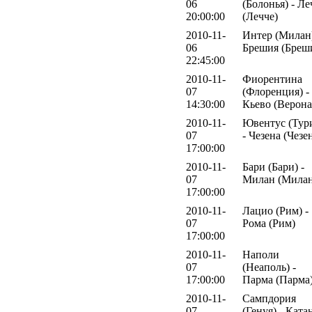
06
(Болонья) - Ле
20:00:00
(Лечче)
2010-11-
Интер (Милан)
06
Брешия (Бреш
22:45:00
2010-11-
Фиорентина
07
(Флоренция) -
14:30:00
Кьево (Верона
2010-11-
Ювентус (Тур
07
- Чезена (Чезе
17:00:00
2010-11-
Бари (Бари) -
07
Милан (Милан
17:00:00
2010-11-
Лацио (Рим) -
07
Рома (Рим)
17:00:00
2010-11-
Наполи
07
(Неаполь) -
17:00:00
Парма (Парма
2010-11-
Сампдория
07
(Генуя) - Ката