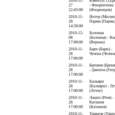
2010-11-
Ювентус (Тур
27
- Фиорентина
22:45:00
(Флоренция)
2010-11-
Интер (Милан)
28
Парма (Парма
14:30:00
2010-12-
Болонья
08
(Болонья) - Кь
17:00:00
(Верона)
2010-11-
Бари (Бари) -
28
Чезена (Чезена
17:00:00
2010-11-
Брешия (Бреш
28
- Дженоа (Ген
17:00:00
2010-11-
Кальяри
28
(Кальяри) - Ле
17:00:00
(Лечче)
2010-11-
Лацио (Рим) -
28
Катания
17:00:00
(Катания)
2010-11-
Удинезе (Удине