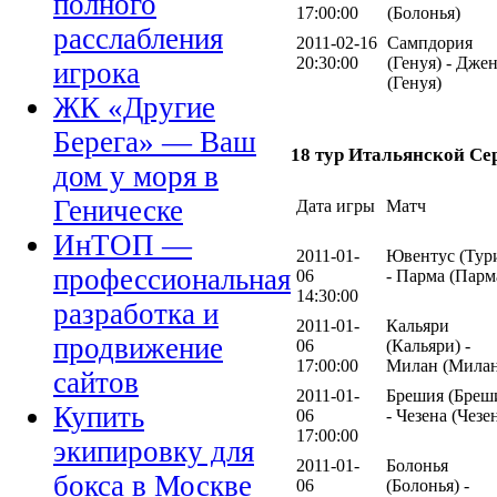
полного
17:00:00
(Болонья)
расслабления
2011-02-16
Сампдория
20:30:00
(Генуя) - Дже
игрока
(Генуя)
ЖК «Другие
Берега» — Ваш
18 тур Итальянской Се
дом у моря в
Геническе
Дата игры
Матч
ИнТОП —
2011-01-
Ювентус (Тур
профессиональная
06
- Парма (Парм
14:30:00
разработка и
2011-01-
Кальяри
продвижение
06
(Кальяри) -
17:00:00
Милан (Милан
сайтов
2011-01-
Брешия (Бреш
Купить
06
- Чезена (Чезе
17:00:00
экипировку для
2011-01-
Болонья
бокса в Москве
06
(Болонья) -