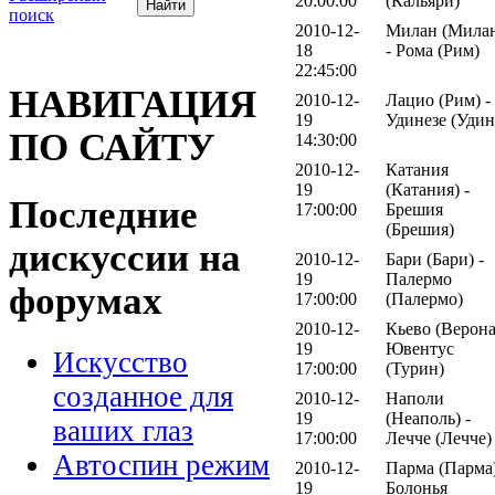
20:00:00
(Кальяри)
поиск
2010-12-
Милан (Мила
18
- Рома (Рим)
22:45:00
НАВИГАЦИЯ
2010-12-
Лацио (Рим) -
19
Удинезе (Удин
ПО САЙТУ
14:30:00
2010-12-
Катания
19
(Катания) -
Последние
17:00:00
Брешия
(Брешия)
дискуссии на
2010-12-
Бари (Бари) -
19
Палермо
форумах
17:00:00
(Палермо)
2010-12-
Кьево (Верона
19
Ювентус
Искусство
17:00:00
(Турин)
созданное для
2010-12-
Наполи
19
(Неаполь) -
ваших глаз
17:00:00
Лечче (Лечче)
Автоспин режим
2010-12-
Парма (Парма)
19
Болонья