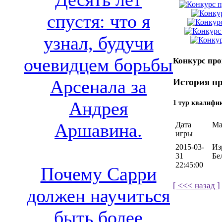
спустя: что я
узнал, будучи
очевидцем борьбы
Конкурс про
Арсенала за
История пр
Андрея
1 тур квалифи
Аршавина.
Дата
Ма
игры
2015-03-
Из
31
Бе
22:45:00
Почему Сарри
[ <<< назад ]
должен научиться
быть более