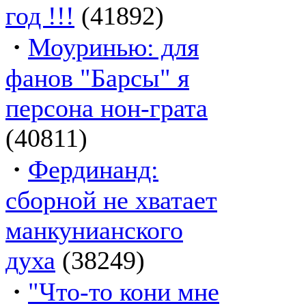
год !!!
(41892)
·
Моуринью: для
фанов "Барсы" я
персона нон-грата
(40811)
·
Фердинанд:
сборной не хватает
манкунианского
духа
(38249)
·
"Что-то кони мне