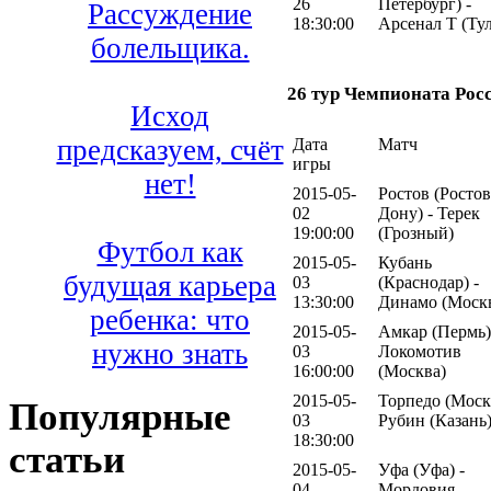
26
Петербург) -
Рассуждение
18:30:00
Арсенал Т (Тул
болельщика.
26 тур Чемпионата Рос
Исход
предсказуем, счёт
Дата
Матч
игры
нет!
2015-05-
Ростов (Ростов
02
Дону) - Терек
19:00:00
(Грозный)
Футбол как
2015-05-
Кубань
будущая карьера
03
(Краснодар) -
13:30:00
Динамо (Моск
ребенка: что
2015-05-
Амкар (Пермь)
нужно знать
03
Локомотив
16:00:00
(Москва)
2015-05-
Торпедо (Москв
Популярные
03
Рубин (Казань
18:30:00
статьи
2015-05-
Уфа (Уфа) -
04
Мордовия