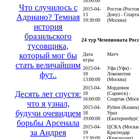
18:00:00
Что случилось с
2015-04-
Ростов (Ростов
13
Дону) - Спарт
Адриано? Темная
19:30:00
(Москва)
история
бразильского
24 тур Чемпионата Рос
тусовщика,
который мог бы
Дата
Матч
игры
стать величайшим
2015-04-
Уфа (Уфа) -
фут..
18
Локомотив
13:00:00
(Москва)
2015-04-
Мордовия
Десять лет спустя:
18
(Саранск) -
16:00:00
Спартак (Моск
что я узнал,
2015-04-
Рубин (Казань)
будучи очевидцем
18
Урал
19:00:00
(Екатеринбург
борьбы Арсенала
2015-04-
ЦСКА (Москва
за Андрея
19
Краснодар
13:30:00
(Краснодар)