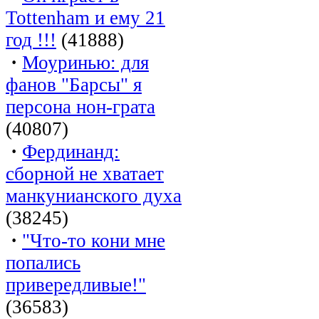
Tottenham и ему 21
год !!!
(41888)
·
Моуринью: для
фанов "Барсы" я
персона нон-грата
(40807)
·
Фердинанд:
сборной не хватает
манкунианского духа
(38245)
·
"Что-то кони мне
попались
привередливые!"
(36583)