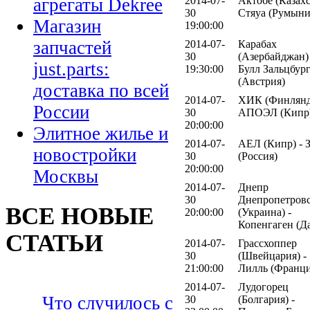
агрегаты Dekree
2014-07-
Актобе (Казахс
30
Стяуа (Румыни
Магазин
19:00:00
запчастей
2014-07-
Карабах
30
(Азербайджан) 
just.parts:
19:30:00
Булл Зальцбур
(Австрия)
доставка по всей
2014-07-
ХИК (Финлянд
России
30
АПОЭЛ (Кипр
20:00:00
Элитное жилье и
2014-07-
АЕЛ (Кипр) - 
новостройки
30
(Россия)
20:00:00
Москвы
2014-07-
Днепр
30
Днепропетров
ВСЕ НОВЫЕ
20:00:00
(Украина) -
Копенгаген (Д
СТАТЬИ
2014-07-
Грассхоппер
30
(Швейцария) -
21:00:00
Лилль (Франци
2014-07-
Лудогорец
Что случилось с
30
(Болгария) -