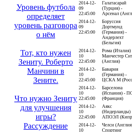
2014-12-
Галатасарай
Уровень футбола
09
(Турция) -
22:45:00
Арсенал (Англ
определяет
2014-12-
Боруссия
уровень разговора
09
Дортмунд
22:45:00
(Германия) -
о нём
Андерлехт
(Бельгия)
2014-12-
Рома (Италия) 
Тот, кто нужен
10
Манчестер Си
Зениту. Роберто
22:45:00
(Англия)
2014-12-
Бавария
Манчини в
10
(Германия) -
Зените.
22:45:00
ЦСКА М (Росс
2014-12-
Барселона
10
(Испания) - 
Что нужно Зениту
22:45:00
(Франция)
для улучшения
2014-12-
Аякс
10
(Нидерланды) 
игры?
22:45:00
АПОЭЛ (Кипр
Рассуждение
2014-12-
Челси (Англия)
10
Спортинг