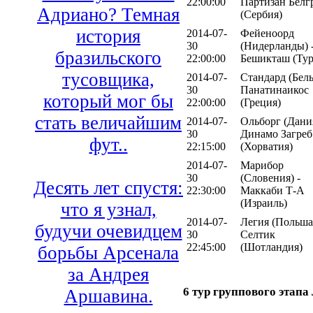
22:00:00
Партизан Белг
Адриано? Темная
(Сербия)
история
2014-07-
Фейеноорд
30
(Нидерланды) 
бразильского
22:00:00
Бешикташ (Тур
тусовщика,
2014-07-
Стандард (Бель
30
Панатинаикос
который мог бы
22:00:00
(Греция)
стать величайшим
2014-07-
Ольборг (Дания
30
Динамо Загреб
фут..
22:15:00
(Хорватия)
2014-07-
Марибор
30
(Словения) -
Десять лет спустя:
22:30:00
Маккаби Т-А
(Израиль)
что я узнал,
2014-07-
Легия (Польша)
будучи очевидцем
30
Селтик
22:45:00
(Шотландия)
борьбы Арсенала
за Андрея
6 тур группового этап
Аршавина.