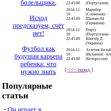
болельщика.
22:45:00
(Португалия)
2014-12-
Марибор
10
(Словения) -
Исход
22:45:00
Шальке-04
(Германия)
предсказуем, счёт
2014-12-
Порту
нет!
10
(Португалия) -
22:45:00
Шахтёр Д
(Украина)
Футбол как
2014-12-
Атлетик Бильб
10
(Испания) - Б
будущая карьера
22:45:00
(Белоруссия)
ребенка: что
[ <<< назад ]
нужно знать
Популярные
статьи
·
Он играет в