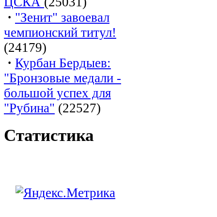
ЦСКА
(25031)
·
"Зенит" завоевал
чемпионский титул!
(24179)
·
Курбан Бердыев:
"Бронзовые медали -
большой успех для
"Рубина"
(22527)
Статистика