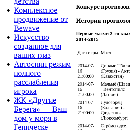
детства
Конкурс прогнозов
Комплексное
продвижение от
История прогнозов
Bewave
Первые матчи 2-го кв
Искусство
2014-2015
созданное для
Дата игры
Матч
ваших глаз
Автоспин режим
2014-07-
Динамо Тбил
16
(Грузия) - Акт
полного
21:00:00
(Казахстан)
расслабления
2014-07-
Мальмё (Швец
16
- Вентспилс
игрока
21:00:00
(Латвия)
ЖК «Другие
2014-07-
Лудогорец
Берега» — Ваш
16
(Болгария) -
21:00:00
Дюделанж
дом у моря в
(Люксембург)
Геническе
2014-07-
Стрёмсгодсет