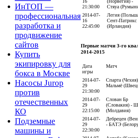
16
(Норвегия) -
ИнТОП —
21:30:00
Стяуа (Румын
профессиональная
2014-07-
Легия (Польша
16
Сент-Патрикс
разработка и
22:45:00
(Ирландия)
продвижение
сайтов
Первые матчи 3-го кв
2014-2015
Купить
экипировку для
Дата
Матч
бокса в Москве
игры
2014-07-
Спарта (Чехия)
Насосы Jurop
29
Мальмё (Швец
против
21:30:00
2014-07-
Слован Бр
отечественных
29
(Словакия) - 
КО
22:15:00
(Молдавия)
2014-07-
Дебрецен (Вен
Подземные
29
- БАТЭ (Белор
машины и
22:30:00