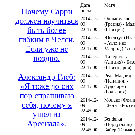
Дата
Матч
Почему Сарри
игры
2014-12-
Олимпиакос
должен научиться
09
(Греция) - Ма
быть более
22:45:00
(Швеция)
2014-12-
Ювентус (Ита
гибким в Челси.
09
- Атлетико
Если уже не
22:45:00
Мадрид (Испа
поздно.
2014-12-
Ливерпуль
09
(Англия) - Баз
22:45:00
(Швейцария)
Александр Глеб:
2014-12-
Реал Мадрид
09
(Испания) -
«Я тоже до сих
22:45:00
Лудогорец
(Болгария)
пор спрашиваю
2014-12-
Монако (Фран
себя, почему я
09
- Зенит (Росси
22:45:00
ушел из
2014-12-
Бенфика
Арсенала».
09
(Португалия) -
22:45:00
Байер (Герман