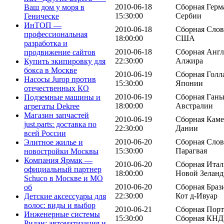
2010-06-18
Сборная Герм
Ваш дом у моря в
15:30:00
Сербии
Геническе
ИнТОП —
2010-06-18
Сборная Слов
профессиональная
18:00:00
США
разработка и
2010-06-18
Сборная Англ
продвижение сайтов
22:30:00
Алжира
Купить экипировку для
бокса в Москве
2010-06-19
Сборная Голл
Насосы Jurop против
15:30:00
Японии
отечественных КО
2010-06-19
Сборная Ганы
Подземные машины и
18:00:00
Австралии
агрегаты Dekree
Магазин запчастей
2010-06-19
Сборная Каме
just.parts: доставка по
22:30:00
Дании
всей России
2010-06-20
Сборная Слов
Элитное жилье и
15:30:00
Парагвая
новостройки Москвы
Компания Ярмак —
2010-06-20
Сборная Итал
официальный партнер
18:00:00
Новой Зелан
Schuco в Москве и МО
2010-06-20
Сборная Браз
об
22:30:00
Кот д-Ивуар
Детские аксессуары для
волос: виды и выбор
2010-06-21
Сборная Порт
Инженерные системы
15:30:00
Сборная КНД
Ридан: автоматизация и