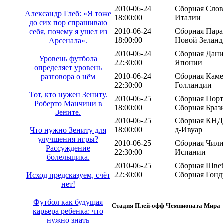
2010-06-24
Сборная Слов
Александр Глеб: «Я тоже
18:00:00
Италии
до сих пор спрашиваю
2010-06-24
Сборная Пара
себя, почему я ушел из
18:00:00
Новой Зелан
Арсенала».
2010-06-24
Сборная Дани
Уровень футбола
22:30:00
Японии
определяет уровень
2010-06-24
Сборная Каме
разговора о нём
22:30:00
Голландии
Тот, кто нужен Зениту.
2010-06-25
Сборная Порт
Роберто Манчини в
18:00:00
Сборная Браз
Зените.
2010-06-25
Сборная КНДР
18:00:00
д-Ивуар
Что нужно Зениту для
улучшения игры?
2010-06-25
Сборная Чили
Рассуждение
22:30:00
Испании
болельщика.
2010-06-25
Сборная Швей
22:30:00
Сборная Гонд
Исход предсказуем, счёт
нет!
Футбол как будущая
Стадия Плей-офф Чемпионата Мира
карьера ребенка: что
нужно знать