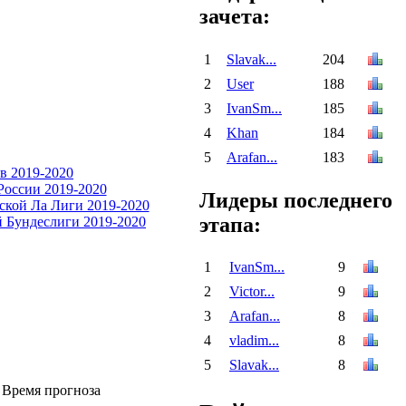
зачета:
1
Slavak...
204
2
User
188
3
IvanSm...
185
4
Khan
184
5
Arafan...
183
Лидеры последнего
этапа:
1
IvanSm...
9
2
Victor...
9
3
Arafan...
8
4
vladim...
8
5
Slavak...
8
Время прогноза