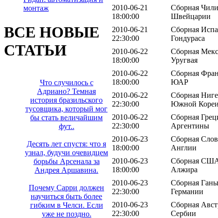
2010-06-21
Сборная Чили
монтаж
18:00:00
Швейцарии
ВСЕ НОВЫЕ
2010-06-21
Сборная Испа
22:30:00
Гондураса
СТАТЬИ
2010-06-22
Сборная Мекс
18:00:00
Уругвая
2010-06-22
Сборная Фран
18:00:00
ЮАР
Что случилось с
Адриано? Темная
2010-06-22
Сборная Ниге
история бразильского
22:30:00
Южной Коре
тусовщика, который мог
2010-06-22
Сборная Грец
бы стать величайшим
22:30:00
Аргентины
фут..
2010-06-23
Сборная Слов
Десять лет спустя: что я
18:00:00
Англии
узнал, будучи очевидцем
2010-06-23
Сборная США
борьбы Арсенала за
18:00:00
Алжира
Андрея Аршавина.
2010-06-23
Сборная Ганы
Почему Сарри должен
22:30:00
Германии
научиться быть более
2010-06-23
Сборная Авст
гибким в Челси. Если
22:30:00
Сербии
уже не поздно.