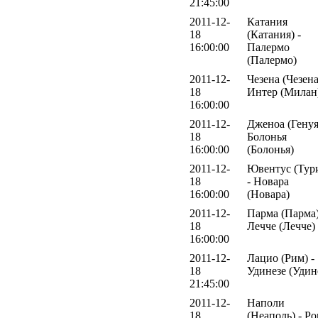
21:45:00
2011-12-
Катания
18
(Катания) -
16:00:00
Палермо
(Палермо)
2011-12-
Чезена (Чезена
18
Интер (Милан
16:00:00
2011-12-
Дженоа (Генуя
18
Болонья
16:00:00
(Болонья)
2011-12-
Ювентус (Тур
18
- Новара
16:00:00
(Новара)
2011-12-
Парма (Парма)
18
Лечче (Лечче)
16:00:00
2011-12-
Лацио (Рим) -
18
Удинезе (Удин
21:45:00
2011-12-
Наполи
18
(Неаполь) - Р