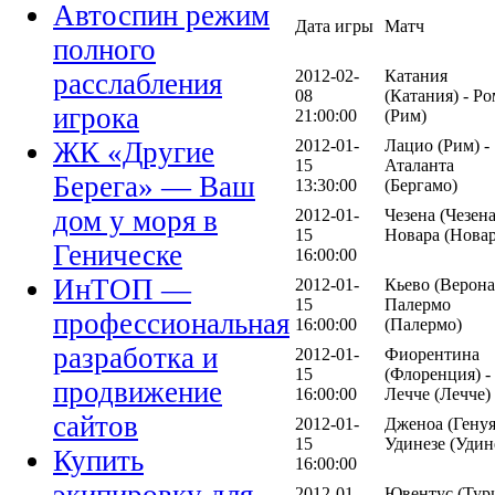
Автоспин режим
Дата игры
Матч
полного
2012-02-
Катания
расслабления
08
(Катания) - Ро
игрока
21:00:00
(Рим)
2012-01-
Лацио (Рим) -
ЖК «Другие
15
Аталанта
Берега» — Ваш
13:30:00
(Бергамо)
дом у моря в
2012-01-
Чезена (Чезена
15
Новара (Новар
Геническе
16:00:00
ИнТОП —
2012-01-
Кьево (Верона)
15
Палермо
профессиональная
16:00:00
(Палермо)
разработка и
2012-01-
Фиорентина
15
(Флоренция) -
продвижение
16:00:00
Лечче (Лечче)
сайтов
2012-01-
Дженоа (Генуя
15
Удинезе (Удин
Купить
16:00:00
2012-01-
Ювентус (Тур