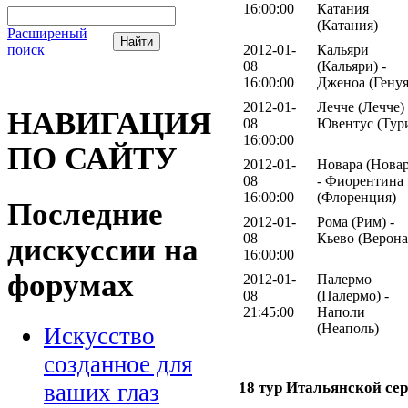
16:00:00
Катания
(Катания)
Расширеный
поиск
2012-01-
Кальяри
08
(Кальяри) -
16:00:00
Дженоа (Генуя
2012-01-
Лечче (Лечче) 
НАВИГАЦИЯ
08
Ювентус (Тур
16:00:00
ПО САЙТУ
2012-01-
Новара (Новар
08
- Фиорентина
16:00:00
(Флоренция)
Последние
2012-01-
Рома (Рим) -
08
Кьево (Верона
дискуссии на
16:00:00
форумах
2012-01-
Палермо
08
(Палермо) -
21:45:00
Наполи
(Неаполь)
Искусство
созданное для
18 тур Итальянской сер
ваших глаз