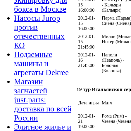
экипировку для
15
- Кальяри
бокса в Москве
16:00:00
(Кальяри)
Насосы Jurop
2012-01-
Парма (Парма)
15
Сиена (Сиена)
против
16:00:00
отечественных
2012-01-
Милан (Милан
15
Интер (Милан
КО
21:45:00
Подземные
2012-01-
Наполи
16
(Неаполь) -
машины и
21:45:00
Болонья
(Болонья)
агрегаты Dekree
Магазин
запчастей
19 тур Итальянской сер
just.parts:
Дата игры
Матч
доставка по всей
2012-01-
Рома (Рим) -
России
21
Чезена (Чезена
Элитное жилье и
19:00:00