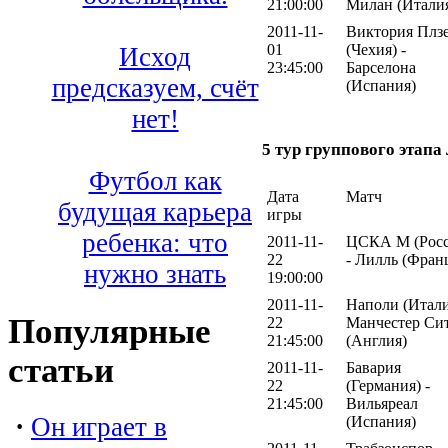
21:00:00
Милан (Итали
2011-11-
Виктория Плз
01
(Чехия) -
Исход
23:45:00
Барселона
предсказуем, счёт
(Испания)
нет!
5 тур группового этап
Футбол как
Дата
Матч
будущая карьера
игры
ребенка: что
2011-11-
ЦСКА М (Росс
22
- Лилль (Фран
нужно знать
19:00:00
2011-11-
Наполи (Итали
Популярные
22
Манчестер Си
21:45:00
(Англия)
статьи
2011-11-
Бавария
22
(Германия) -
21:45:00
Вильяреал
·
Он играет в
(Испания)