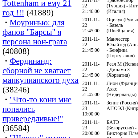
2011-11-
Трабзонспор
Tottenham и ему 21
22
(Турция) - Инт
год !!!
(41889)
21:46:00
(Италия)
2011-11-
Оцелул (Румы
·
Моуринью: для
22
- Базель
фанов "Барсы" я
21:45:00
(Швейцария)
2011-11-
Манчестер
персона нон-грата
22
Юнайтед (Анг
(40808)
21:45:00
- Бенфика
(Португалия)
·
Фердинанд:
2011-11-
Реал М (Испан
сборной не хватает
22
- Динамо З
21:45:00
(Хорватия)
манкунианского духа
2011-11-
Лион (Франция
(38246)
22
Аякс
21:45:00
(Нидерланды)
·
"Что-то кони мне
2011-11-
Зенит (Россия)
попались
23
АПОЭЛ (Кипр
19:00:00
привередливые!"
2011-11-
БАТЭ
(36584)
23
(Белоруссия) -
20:00:00
Виктория Плз
·
"Шпоры" готовы