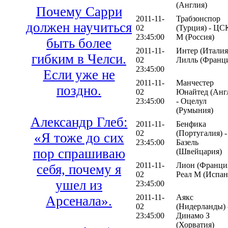
(Англия)
Почему Сарри
2011-11-
Трабзонспор
должен научиться
02
(Турция) - Ц
23:45:00
М (Россия)
быть более
2011-11-
Интер (Италия)
гибким в Челси.
02
Лилль (Франц
23:45:00
Если уже не
2011-11-
Манчестер
поздно.
02
Юнайтед (Анг
23:45:00
- Оцелул
(Румыния)
Александр Глеб:
2011-11-
Бенфика
02
(Португалия) -
«Я тоже до сих
23:45:00
Базель
пор спрашиваю
(Швейцария)
2011-11-
Лион (Франция
себя, почему я
02
Реал М (Испан
ушел из
23:45:00
2011-11-
Аякс
Арсенала».
02
(Нидерланды) 
23:45:00
Динамо З
(Хорватия)