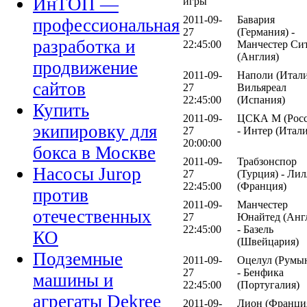
ИнТОП —
игры
2011-09-
Бавария
профессиональная
27
(Германия) -
разработка и
22:45:00
Манчестер Си
(Англия)
продвижение
2011-09-
Наполи (Итали
сайтов
27
Вильяреал
22:45:00
(Испания)
Купить
2011-09-
ЦСКА М (Росс
экипировку для
27
- Интер (Итали
20:00:00
бокса в Москве
2011-09-
Трабзонспор
Насосы Jurop
27
(Турция) - Лил
22:45:00
(Франция)
против
2011-09-
Манчестер
отечественных
27
Юнайтед (Анг
22:45:00
- Базель
КО
(Швейцария)
Подземные
2011-09-
Оцелул (Румы
27
- Бенфика
машины и
22:45:00
(Португалия)
агрегаты Dekree
2011-09-
Лион (Франция