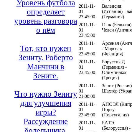
Уровень футбола
2011-11-
Валенсия
определяет
01
(Испания) - Ба
23:45:00
(Германия)
уровень разговора
2011-11-
Генк (Бельгия)
о нём
01
Челси (Англия
23:45:00
2011-11-
Арсенал (Англ
Тот, кто нужен
01
- Марсель
23:45:00
(Франция)
Зениту. Роберто
2011-11-
Боруссия Д
Манчини в
01
(Германия) -
23:45:00
Олимпиакос
Зените.
(Греция)
2011-11-
Зенит (Россия)
01
Шахтёр (Украи
Что нужно Зениту
21:00:00
для улучшения
2011-11-
АПОЭЛ (Кипр)
01
Порту
игры?
23:45:00
(Португалия)
Рассуждение
2011-11-
БАТЭ
01
(Белоруссия) -
болельщика.