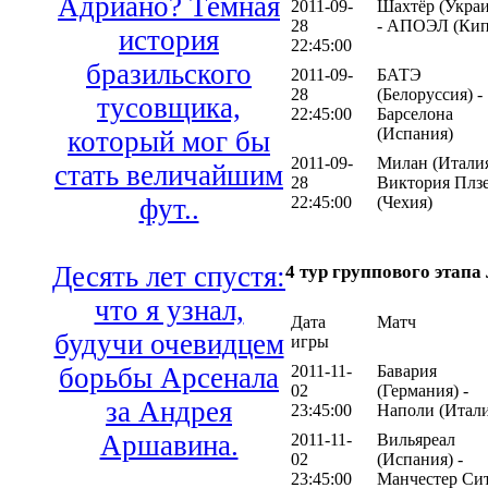
Адриано? Темная
2011-09-
Шахтёр (Украи
28
- АПОЭЛ (Кип
история
22:45:00
бразильского
2011-09-
БАТЭ
28
(Белоруссия) -
тусовщика,
22:45:00
Барселона
(Испания)
который мог бы
2011-09-
Милан (Италия
стать величайшим
28
Виктория Плз
22:45:00
(Чехия)
фут..
Десять лет спустя:
4 тур группового этап
что я узнал,
Дата
Матч
будучи очевидцем
игры
борьбы Арсенала
2011-11-
Бавария
02
(Германия) -
за Андрея
23:45:00
Наполи (Итали
Аршавина.
2011-11-
Вильяреал
02
(Испания) -
23:45:00
Манчестер Си