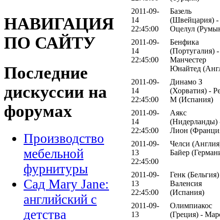
2011-09-
Базель
НАВИГАЦИЯ
14
(Швейцария) -
22:45:00
Оцелул (Румы
ПО САЙТУ
2011-09-
Бенфика
14
(Португалия) -
22:45:00
Манчестер
Последние
Юнайтед (Анг
2011-09-
Динамо З
дискуссии на
14
(Хорватия) - Р
22:45:00
М (Испания)
форумах
2011-09-
Аякс
14
(Нидерланды) 
22:45:00
Лион (Франци
Производство
2011-09-
Челси (Англия)
мебельной
13
Байер (Герман
22:45:00
фурнитуры
2011-09-
Генк (Бельгия)
Сад Mary Jane:
13
Валенсия
22:45:00
(Испания)
английский с
2011-09-
Олимпиакос
детства
13
(Греция) - Мар