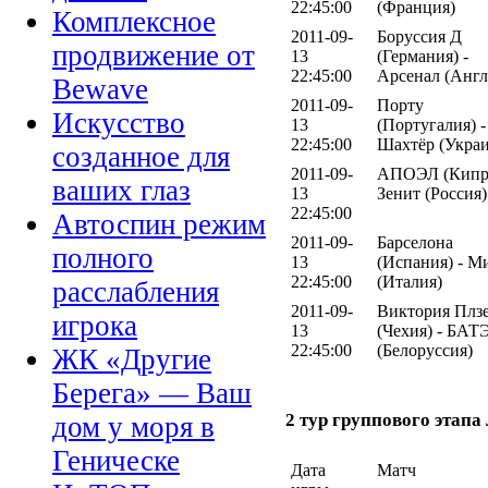
22:45:00
(Франция)
Комплексное
2011-09-
Боруссия Д
продвижение от
13
(Германия) -
22:45:00
Арсенал (Англ
Bewave
2011-09-
Порту
Искусство
13
(Португалия) -
22:45:00
Шахтёр (Украи
созданное для
2011-09-
АПОЭЛ (Кипр)
ваших глаз
13
Зенит (Россия)
22:45:00
Автоспин режим
2011-09-
Барселона
полного
13
(Испания) - М
22:45:00
(Италия)
расслабления
2011-09-
Виктория Плз
игрока
13
(Чехия) - БАТ
22:45:00
(Белоруссия)
ЖК «Другие
Берега» — Ваш
2 тур группового этап
дом у моря в
Геническе
Дата
Матч