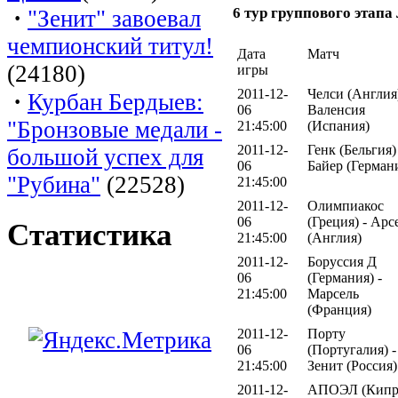
6 тур группового этап
·
"Зенит" завоевал
чемпионский титул!
Дата
Матч
(24180)
игры
2011-12-
Челси (Англия)
·
Курбан Бердыев:
06
Валенсия
"Бронзовые медали -
21:45:00
(Испания)
2011-12-
Генк (Бельгия)
большой успех для
06
Байер (Герман
"Рубина"
(22528)
21:45:00
2011-12-
Олимпиакос
06
(Греция) - Арс
Статистика
21:45:00
(Англия)
2011-12-
Боруссия Д
06
(Германия) -
21:45:00
Марсель
(Франция)
2011-12-
Порту
06
(Португалия) -
21:45:00
Зенит (Россия)
2011-12-
АПОЭЛ (Кипр)