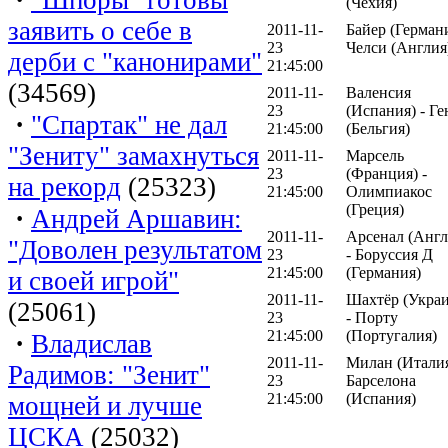
(Чехия)
заявить о себе в
2011-11-
Байер (Германи
23
Челси (Англия
дерби с "канонирами"
21:45:00
(34569)
2011-11-
Валенсия
23
(Испания) - Ге
·
"Спартак" не дал
21:45:00
(Бельгия)
"Зениту" замахнуться
2011-11-
Марсель
23
(Франция) -
на рекорд
(25323)
21:45:00
Олимпиакос
(Греция)
·
Андрей Аршавин:
2011-11-
Арсенал (Англ
"Доволен результатом
23
- Боруссия Д
21:45:00
(Германия)
и своей игрой"
2011-11-
Шахтёр (Украи
(25061)
23
- Порту
21:45:00
(Португалия)
·
Владислав
2011-11-
Милан (Италия
Радимов: "Зенит"
23
Барселона
21:45:00
(Испания)
мощней и лучше
ЦСКА
(25032)